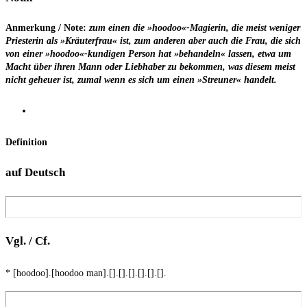
Anmer­kung / Note:
zum einen die »hoodoo«-Magierin, die meist weni­ger
Pries­te­rin als »Kräu­ter­frau« ist, zum ande­ren aber auch die Frau, die sich
von einer »hoodoo«-kundigen Per­son hat »be­han­deln« las­sen, etwa um
Macht über ihren Mann oder Lieb­ha­ber zu bekom­men, was die­sem meist
nicht geheu­er ist, zumal wenn es sich um einen »Streu­ner« handelt.
Defi­ni­ti­on
auf Deutsch
Vgl. / Cf.
* [hoodoo].[hoodoo man].[].[].[].[].[].[].