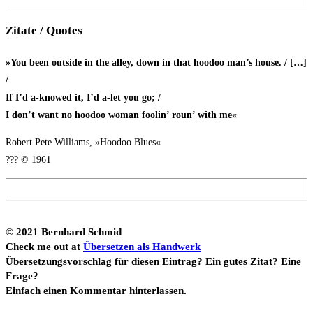
Zita­te / Quotes
»You been out­side in the alley, down in that hoo­doo man’s house. / […]
/
If I’d a‑knowed it, I’d a‑let you go; /
I don’t want no hoo­doo woman foo­lin’ roun’ with me«
Robert Pete Wil­liams, »Hoo­doo Blues«
??? © 1961
© 2021 Bern­hard Schmid
Check me out at
Über­set­zen als Hand­werk
Über­set­zungs­vor­schlag für die­sen Ein­trag? Ein gutes Zitat? Eine
Fra­ge?
Ein­fach einen Kom­men­tar hinterlassen.