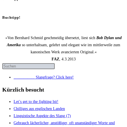
Buchtipp!
»Von Bernhard Schmid geschmeidig übersetzt, liest sich
Bob Dylan und
Amerika
so unterhaltsam, gelehrt und elegant wie im mittlerweile zum
kanonischen Werk avancierten Original.«
FAZ
, 4.3.2013
……………. Slang­fra­ge? Click here!
Kürzlich besucht
Let’s get to the fight­ing bit!
Chil­li­ges aus eng­li­schen Landen
Lin­gu­is­ti­sche Aspek­te des Slang (7)
Gebrauch lächer­li­cher, anstö­ßi­ger, oft unan­stän­di­ger Wor­te und