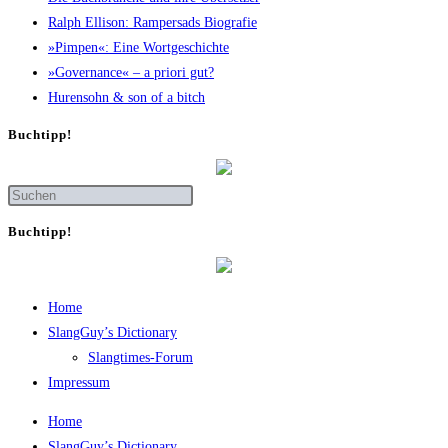
Ralph Elli­son: Ram­pers­ads Biografie
»Pim­pen«: Eine Wortgeschichte
»Gover­nan­ce« – a prio­ri gut?
Huren­sohn & son of a bitch
Buch­tipp!
Buch­tipp!
Home
SlangGuy’s Dic­tion­a­ry
Slang­times-Forum
Impres­sum
Home
SlangGuy’s Dic­tion­a­ry