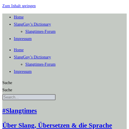
Zum Inhalt springen
Home
SlangGuy’s Dic­tion­a­ry
Slang­times-Forum
Impres­sum
Home
SlangGuy’s Dic­tion­a­ry
Slang­times-Forum
Impres­sum
Suche
Suche
#Slangtimes
Über Slang, Übersetzen & die Sprache