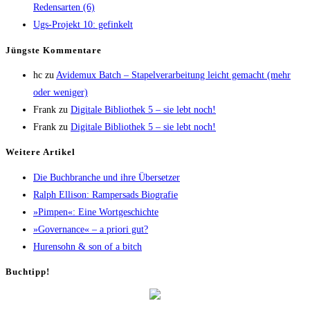
Redens­ar­ten (6)
Ugs-Pro­jekt 10: gefinkelt
Jüngs­te Kommentare
hc
zu
Avi­de­mux Batch – Sta­pel­ver­ar­bei­tung leicht gemacht (mehr
oder weniger)
Frank
zu
Digi­ta­le Biblio­thek 5 – sie lebt noch!
Frank
zu
Digi­ta­le Biblio­thek 5 – sie lebt noch!
Wei­te­re Artikel
Die Buch­bran­che und ihre Übersetzer
Ralph Elli­son: Ram­pers­ads Biografie
»Pim­pen«: Eine Wortgeschichte
»Gover­nan­ce« – a prio­ri gut?
Huren­sohn & son of a bitch
Buch­tipp!