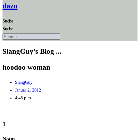
dazu
Suche
Suche
SlangGuy's Blog ...
hoo­doo woman
SlangGuy
Januar 2, 2012
4:48 p.m.
1
Noun