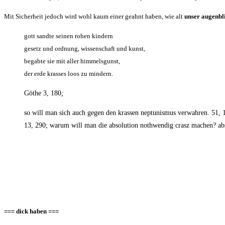
Mit Sicher­heit jedoch wird wohl kaum einer geahnt haben, wie alt
unser augen­bl
gott sand­te sei­nen rohen kindern
gesetz und ord­nung, wis­sen­schaft und kunst,
begab­te sie mit aller himmelsgunst,
der erde kras­ses loos zu mindern.
Göthe 3, 180
;
so will man sich auch gegen den kras­sen nep­tu­nis­mus ver­wah­ren. 51,
13, 290; war­um will man die abso­lu­ti­on not­hwen­dig crasz machen? abso
=== dick haben ===