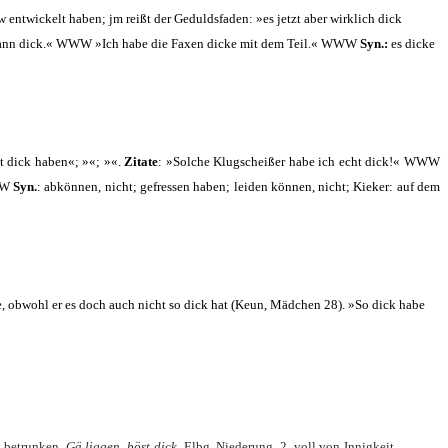
 ent­wi­ckelt haben; jm reißt der Gedulds­fa­den: »es jetzt aber wirk­lich dick
es dann dick.« WWW »Ich habe die Faxen dicke mit dem Teil.« WWW
Syn.:
es dicke
cht dick haben«; »«; »«.
Zita­te
: »Sol­che Klug­schei­ßer habe ich echt dick!« WWW
WWW
Syn.
: abkön­nen, nicht; gefres­sen haben; lei­den kön­nen, nicht; Kie­ker: auf dem
e, obwohl er es doch auch nicht so dick hat (Keun, Mäd­chen 28). »So dick habe
: betrun­ken.
Gä lig­gen, böst dick.
Elbg. Nie­de­rung. 2. voll von Innig­keit.,