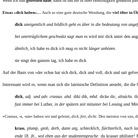
Wenn ich was
gefres­sen habe
, dann ist das die in ihrer Hirn­lo­sig­keit gera­de­zu paw
Etwas »dick haben«…
Auch so eine gute deut­sche Wen­dung, die
viel öfter in Üb
dick
unei­gent­lich und bild­lich geht es über in die bedeu­tung von ange­fül
bei uner­träg­li­chem geschwätz sagt man
es wird mir dick unter den au
ähn­lich,
ich habe es dick
ich mag es nicht län­ger anhören.
sie singt den gan­zen tag, ich habe es dick.
Auf der Basis von »der och­se hat sich dick, dick und voll, dick und satt gefres­
Inter­es­sant wird es, wenn man sich die latei­ni­sche Defi­ni­ti­on ansieht, die d
dick
,
adj. und adv. cras­sus. ahd.
diki dik,
mhd.
dicke dic,
alt­sächs.
th
fast immer bei
Luther,
in der spä­tern zeit mit­un­ter bei
Les­sing
und
Mös
»Cras­sus, ‑a, ‑um« haben wir mal gelernt,
dick, fett, dicht
.
Den meis­ten von uns, d
krass
,
plump, grob, derb, dann arg, schreck­lich, fürch­ter­lich, nach l
ende
18.
jh., wol eben aus der stu­den­ten­spra­che:
du kras­ser phi­lis­ter!