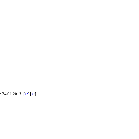
om 24.01.2013.
[
↩
]
[
↩
]