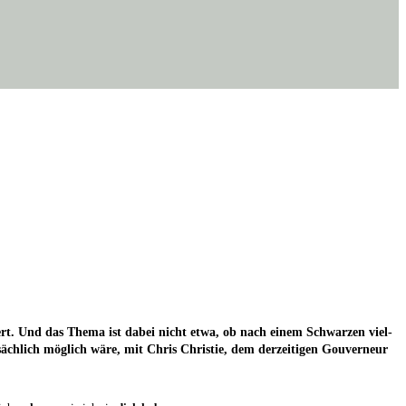
ku­tiert. Und das The­ma ist dabei nicht etwa, ob nach einem Schwar­zen viel­
äch­lich mög­lich wäre, mit Chris Chris­tie, dem der­zei­ti­gen Gou­ver­neur