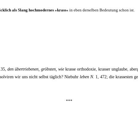
ick­lich als Slang hoch­mo­der­nes »krass«
in eben der­sel­ben Bedeu­tung schon ist.
 135,
den über­trie­be­nen, gröbs­ten, wie
kras­se ortho­do­xie, kras­ser unglau­be, aber
l­vi­ren wir uns nicht selbst täg­lich? Nie­buhr
leben N.
1, 472; die kras­ses­ten ge
***