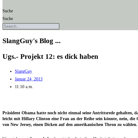
Suche
Suche
SlangGuy's Blog ...
Ugs.- Pro­jekt 12: es dick haben
SlangGuy
Januar 24, 2013
11:10 a.m.
Prä­si­dent Oba­ma hat­te noch nicht ein­mal sei­ne Antritts­re­de gehal­ten,
leicht mit Hil­la­ry Clin­ton eine Frau an der Rei­he sein könn­te, nein, die
von New Jer­sey, einen Dicken auf den ame­ri­ka­ni­schen Thron zu wählen.