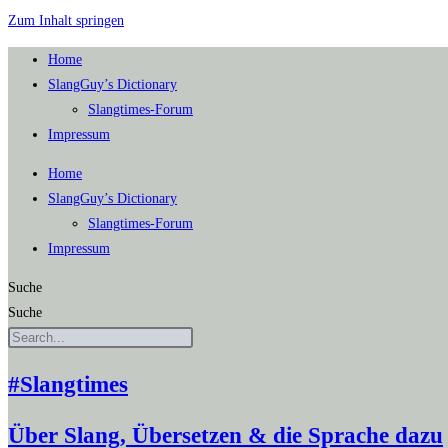
Zum Inhalt springen
Home
SlangGuy’s Dic­tion­a­ry
Slang­times-Forum
Impres­sum
Home
SlangGuy’s Dic­tion­a­ry
Slang­times-Forum
Impres­sum
Suche
Suche
#Slangtimes
Über Slang, Übersetzen & die Sprache dazu