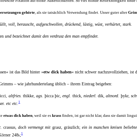
­low­sche Fix­a­ti­on auf blo­ße Äußer­lich­kei­ten. So viel blin­de Reflex­hö­rig­keit fin­de
er­set­zun­gen gehör­te
, als sie tat­säch­lich Ver­wen­dung fin­det. Unser guter alter
Gri
lt, voll, berauscht, auf­ge­schwol­len, drü­ckend, läs­tig, wüst, ver­här­tet, stark.
gen
und bezeich­net damit den ver­drusz den man empfindet.
sen« ist das Bild hin­ter »
etw dick haben
« nicht schwer nach­zu­voll­zie­hen, ist
ie Grimms – wie jahr­hun­der­te­lang üblich – ihrem Ein­trag beigeben:
ic­ci,
alt­fries.
thik­ke,
ags.
þic­ca þic,
engl.
thick,
nie­derl.
dik,
alt­nord.
þykr,
sc
1
er.
etc etc
.
ie
etwas dick haben
, weil sie es
krass
fin­den, ist gar nicht klar, dass sie damit lin­gu­
at.
cras­sus,
doch ver­mengt mit
grasz, gräszlich;
ein in man­chen krei­sen belieb­tes
1
 Kör­ner 248
;
b