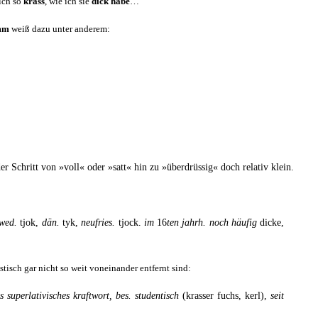
 ich so
krass
, wie ich sie
dick habe
…
mm
weiß dazu unter anderem:
 der Schritt von »voll« oder »satt« hin zu »über­drüs­sig« doch rela­tiv klein.
hwed.
tjok,
dän.
tyk,
neu­fries.
tjo­ck.
im
16
ten jahrh. noch häu­fig
dicke,
is­tisch gar nicht so weit von­ein­an­der ent­fernt sind:
 super­la­ti­vi­sches kraft­wort, bes. stu­den­tisch
(kras­ser fuchs, kerl),
seit