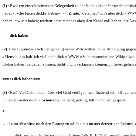
(1)
<Rw.> (zu einer bestimm­ten Gele­gen­heit) einer Sache / einer Per­son über­drüs­s
haben«; »die Faxen dick[e] haben«; »«.
Zita­te:
»Jetzt hab’ ich’s aber dick!« W
haben; etw satt haben; rei­chen: jetzt reicht es aber; den Kanal voll haben; die Nas
=== dick haben ===
(2)
<Rw.> (grund­sätz­lich / all­ge­mein) einen Wider­wil­len / eine Abnei­gung gegen
»Mensch, das hab’ ich viel­leicht dick.« WWW »So kom­pro­miss­lo­se Wiki­po­li­ze
Kie­ker haben; ver­dau­en kön­nen, nicht; nicht ver­knu­sen kön­nen; jn lie­ber gehe
=== es dick haben ===
(3)
<Rw.> Viel Geld haben; über viel Geld ver­fü­gen; wohl­ha­bend sein. Oft ver­ne
ich auch wie­der nicht.«
Syn­ony­me
: betucht; gel­dig; fett; bemoost; gespickt.
*
Und
zum Abschluss noch den Ein­trag zu »dick« aus mei­ner der­zei­ti­gen Lek­tü­re
dick
,
adj.
u.
adv.
Auf­zer den bei Grimm, Wb. II, 1073 ff., ange­führ­ten Be