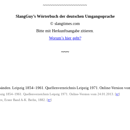
~~~~~~~~~~~~~~~~~~~
SlangGuy’s Wör­ter­buch der deut­schen Umgangssprache
© slangtimes.com
Bit­te mit Her­kunfts­an­ga­be zitieren.
Worum’s hier geht?
~~~
än­den. Leip­zig 1854–1961. Quel­len­ver­zeich­nis Leip­zig 1971. Online-Ver­si­on v
­zig 1854–1961. Quel­len­ver­zeich­nis Leip­zig 1971. Online-Ver­si­on vom 24.01.2013.
[
↩
]
men
, Ers­ter Band A‑K. Ber­lin, 1882.
[
↩
]