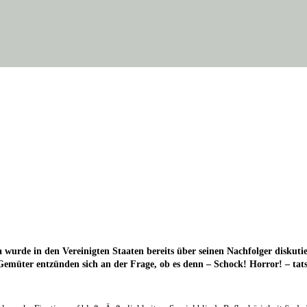
 da wur­de in den Ver­ei­nig­ten Staa­ten bereits über sei­nen Nach­fol­ger dis­
 Gemü­ter ent­zün­den sich an der Fra­ge, ob es denn – Schock! Hor­ror! – tat­s