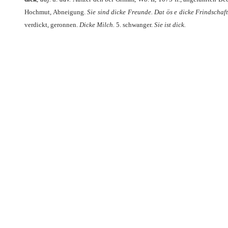
Hoch­mut, Abnei­gung.
Sie sind dicke Freun­de. Dat ös e dicke Frind­schaft
ver­dickt, geron­nen.
Dicke Milch.
5. schwan­ger.
Sie ist dick.