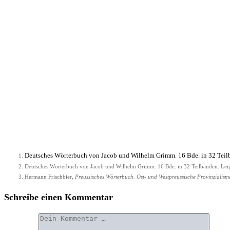
Deut­sches Wör­ter­buch von Jacob und Wil­helm Grimm. 16 Bde. in 32 Teil­b
Deut­sches Wör­ter­buch von Jacob und Wil­helm Grimm. 16 Bde. in 32 Teil­bän­den. Leip
Her­mann Frisch­bier,
Preus­si­sches Wör­ter­buch. Ost- und West­preus­si­sche Pro­vin­zia­lis­
Schreibe einen Kommentar