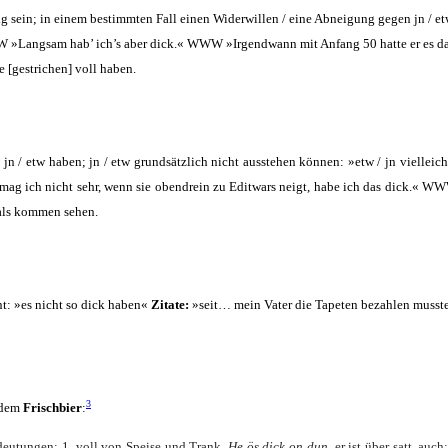
ig sein; in einem bestimm­ten Fall einen Wider­wil­len / eine Abnei­gung gegen jn / etw
WW »Lang­sam hab’ ich’s aber dick.« WWW »Irgend­wann mit Anfang 50 hat­te er 
e [gestri­chen] voll haben.
 jn / etw haben; jn / etw grund­sätz­lich nicht aus­ste­hen kön­nen: »etw / jn viel­lei
i mag ich nicht sehr, wenn sie oben­drein zu Edit­wars neigt, habe ich das dick.« 
n als kom­men sehen.
int: »es nicht so dick haben«
Zita­te:
»seit… mein Vater die Tape­ten bezah­len muss­t
3
, dem
Frisch­bier
:
deu­tun­gen: 1. voll von Spei­se und Trank.
He ös dick on dun,
er ist über
satt, auch