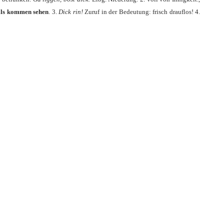
, als kom­men sehen
. 3.
Dick rin!
Zuruf in der Bedeu­tung: frisch drauf­los! 4.