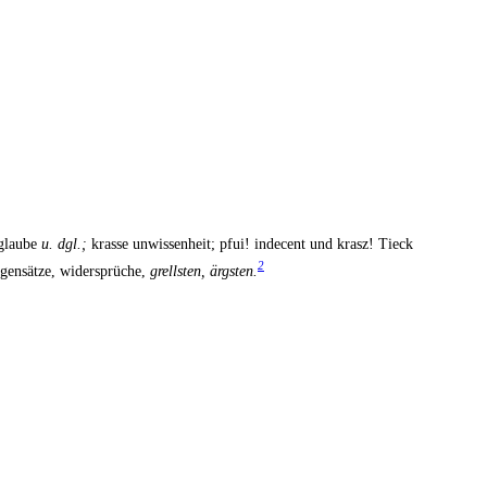
­glau­be
u. dgl.;
kras­se unwis­sen­heit; pfui! inde­cent und krasz! Tieck
2
gen­sät­ze, wider­sprü­che,
grells­ten, ärgs­ten.