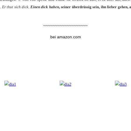
. Er thut sich dick.
Einen dick haben,
sei­ner über­drüs­sig sein, ihn lie­ber gehen
~~~~~~~~~~~~~~~~~~~
bei amazon.com