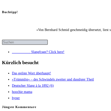
Buchtipp!
»Von Bernhard Schmid geschmeidig übersetzt, liest 
……………. Slang­fra­ge? Click here!
Kürzlich besucht
Das geils­te Wort überhaupt!
»Trümm­lig« – des Schwin­dels zwei­ter und duss­li­ger Theil
Deut­scher Slang à la 1892 (6)
hoo­chie mama
hyper
Jüngs­te Kommentare