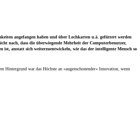
kei­ten ange­fan­gen haben und über Loch­kar­ten u.ä. gefüt­tert wer­den
cht nach, dass die über­wie­gen­de Mehr­heit der Com­pu­ter­be­nut­zer,
st, anstatt sich wei­ter­zu­ent­wi­ckeln, wie das der intel­li­gen­te Mensch so
 Hin­ter­grund war das Höchs­te an »augen­scho­nen­der« Inno­va­ti­on, wenn