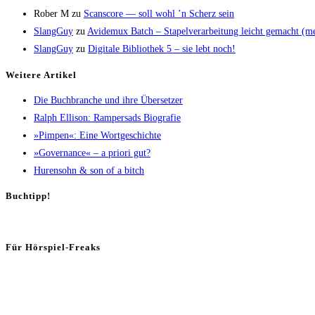
Rober M
zu
Scans­core — soll wohl ’n Scherz sein
SlangGuy
zu
Avi­de­mux Batch – Sta­pel­ver­ar­bei­tung leicht gemacht (
SlangGuy
zu
Digi­ta­le Biblio­thek 5 – sie lebt noch!
Wei­te­re Artikel
Die Buch­bran­che und ihre Übersetzer
Ralph Elli­son: Ram­pers­ads Biografie
»Pim­pen«: Eine Wortgeschichte
»Gover­nan­ce« – a prio­ri gut?
Huren­sohn & son of a bitch
Buch­tipp!
Für Hör­spiel-Freaks