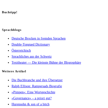
Buch­tipp!
Sprachblogs
Deutsche Brocken in fremden Sprachen
Double-Tongued Dictionary
Österreichisch
Sprachliches aus der Schweiz
Texttheater — Die kleinste Bühne der Blogosphäre
Wei­te­re Artikel
Die Buch­bran­che und ihre Übersetzer
Ralph Elli­son: Ram­pers­ads Biografie
»Pim­pen«: Eine Wortgeschichte
»Gover­nan­ce« – a prio­ri gut?
Huren­sohn & son of a bitch