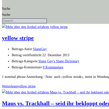
Suche
Suche
yel­low stripe
Beitrags-Autor:
SlangGuy
Beitrag veröffentlicht:
22. Dezember 2013
Beitrags-Kategorie:
Slang Guy's Slang Dictionary
Beitrags-Kommentare:
0 Kommentare
1 nominal phrase Anmerkung / Note: auch »yellow streak«; meist in Wen­­dun­g
Weiterlesen
yel­low stripe
Maus vs. Track­ball – seid ihr bekloppt od