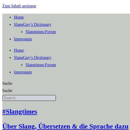
Zum Inhalt springen
Home
SlangGuy’s Dic­tion­a­ry
Slang­times-Forum
Impres­sum
Home
SlangGuy’s Dic­tion­a­ry
Slang­times-Forum
Impres­sum
Suche
Suche
#Slangtimes
Über Slang, Übersetzen & die Sprache dazu