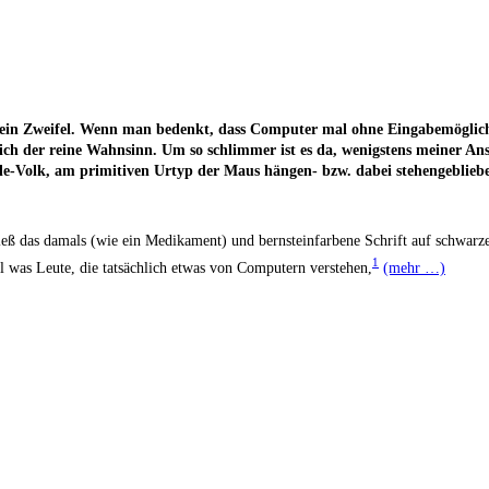
ein Zwei­fel. Wenn man bedenkt, dass Com­pu­ter mal ohne Ein­ga­be­mög­lich­
ch der rei­ne Wahn­sinn. Um so schlim­mer ist es da, wenigs­tens mei­ner Ansi
e-Volk, am pri­mi­ti­ven Urtyp der Maus hän­gen- bzw. dabei ste­hen­ge­blie­ben i
das damals (wie ein Medi­ka­ment) und bern­stein­far­be­ne Schrift auf schwar­zem
1
s Leu­te, die tat­säch­lich etwas von Com­pu­tern ver­ste­hen,
(mehr …)