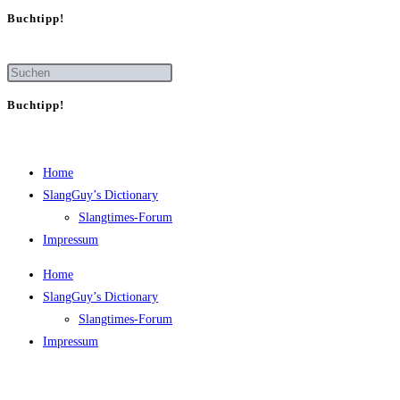
Buch­tipp!
Buch­tipp!
Home
SlangGuy’s Dic­tion­a­ry
Slang­times-Forum
Impres­sum
Home
SlangGuy’s Dic­tion­a­ry
Slang­times-Forum
Impres­sum