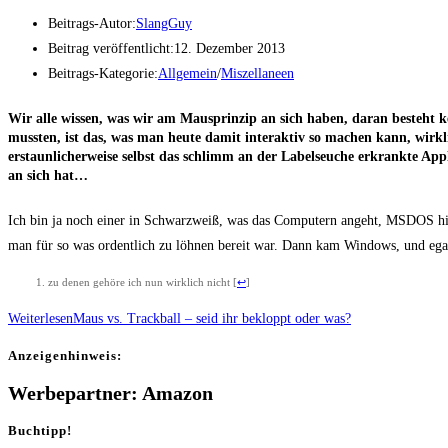
Beitrags-Autor:
SlangGuy
Beitrag veröffentlicht:
12. Dezember 2013
Beitrags-Kategorie:
Allgemein
/
Miszellaneen
Wir alle wis­sen, was wir am Maus­prin­zip an sich haben, dar­an besteht k
muss­ten, ist das, was man heu­te damit inter­ak­tiv so machen kann, wirk­li
erstaun­li­cher­wei­se selbst das schlimm an der Label­seu­che erkrank­te Appl
an sich hat…
Ich bin ja noch einer in Schwarz­weiß, was das Com­pu­tern angeht, MSDOS hieß 
man für so was ordent­lich zu löh­nen bereit war. Dann kam Win­dows, und egal wa
zu denen gehö­re ich nun wirk­lich nicht
[
↩
]
Weiterlesen
Maus vs. Track­ball – seid ihr bekloppt oder was?
Anzei­gen­hin­weis:
Werbepartner: Amazon
Buchtipp!