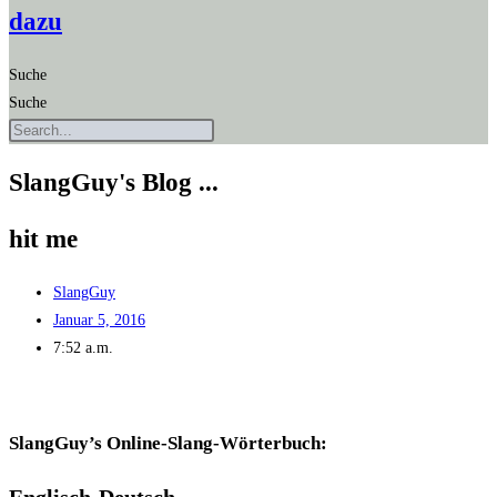
dazu
Suche
Suche
SlangGuy's Blog ...
hit me
SlangGuy
Januar 5, 2016
7:52 a.m.
SlangGuy’s Online-Slang-Wör­ter­buch:
Eng­lisch-Deutsch