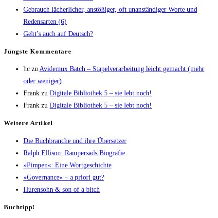
Gebrauch lächer­li­cher, anstö­ßi­ger, oft unan­stän­di­ger Wor­te und
Redens­ar­ten (6)
Geht’s auch auf Deutsch?
Jüngs­te Kommentare
hc
zu
Avi­de­mux Batch – Sta­pel­ver­ar­bei­tung leicht gemacht (mehr
oder weniger)
Frank
zu
Digi­ta­le Biblio­thek 5 – sie lebt noch!
Frank
zu
Digi­ta­le Biblio­thek 5 – sie lebt noch!
Wei­te­re Artikel
Die Buch­bran­che und ihre Übersetzer
Ralph Elli­son: Ram­pers­ads Biografie
»Pim­pen«: Eine Wortgeschichte
»Gover­nan­ce« – a prio­ri gut?
Huren­sohn & son of a bitch
Buch­tipp!