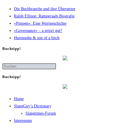
Die Buch­bran­che und ihre Übersetzer
Ralph Elli­son: Ram­pers­ads Biografie
»Pim­pen«: Eine Wortgeschichte
»Gover­nan­ce« – a prio­ri gut?
Huren­sohn & son of a bitch
Buch­tipp!
Buch­tipp!
Home
SlangGuy’s Dic­tion­a­ry
Slang­times-Forum
Impres­sum