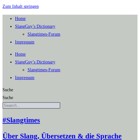
Zum Inhalt springen
Home
SlangGuy’s Dic­tion­a­ry
Slang­times-Forum
Impres­sum
Home
SlangGuy’s Dic­tion­a­ry
Slang­times-Forum
Impres­sum
Suche
Suche
#Slangtimes
Über Slang, Übersetzen & die Sprache