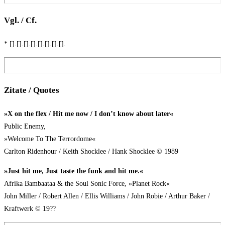
Vgl. / Cf.
* [].[].[].[].[].[].[].[].
Zita­te / Quotes
»X on the flex / Hit me now / I don’t know about later«
Public Ene­my,
»Wel­co­me To The Ter­ror­do­me«
Carl­ton Riden­hour / Keith Shock­lee / Hank Shock­lee © 1989
»Just hit me, Just tas­te the funk and hit me.«
Afri­ka Bam­baat­aa & the Soul Sonic Force, »Pla­net Rock«
John Mil­ler / Robert Allen / Ellis Wil­liams / John Robie / Arthur Bak­er /
Kraft­werk © 19??