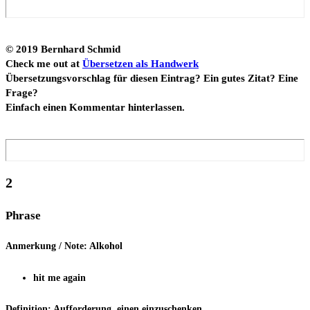
© 2019 Bern­hard Schmid
Check me out at
Über­set­zen als Hand­werk
Über­set­zungs­vor­schlag für die­sen Ein­trag? Ein gutes Zitat? Eine
Fra­ge?
Ein­fach einen Kom­men­tar hinterlassen.
2
Phra­se
Anmer­kung / Note: Alkohol
hit me again
Defi­ni­ti­on: Auf­for­de­rung, einen einzuschenken