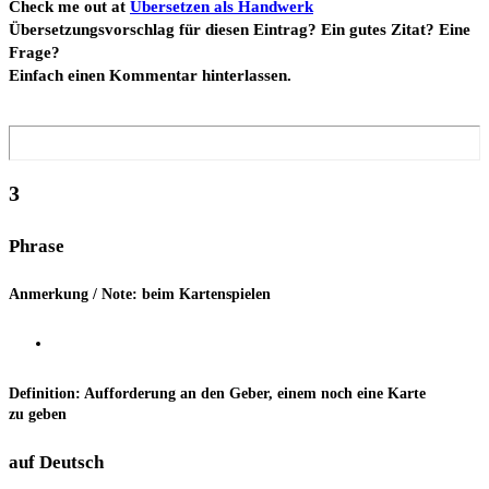
Check me out at
Über­set­zen als Hand­werk
Über­set­zungs­vor­schlag für die­sen Ein­trag? Ein gutes Zitat? Eine
Fra­ge?
Ein­fach einen Kom­men­tar hinterlassen.
3
Phra­se
Anmer­kung / Note: beim Kartenspielen
Defi­ni­ti­on: Auf­for­de­rung an den Geber, einem noch eine Kar­te
zu geben
auf Deutsch