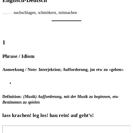
.… . . nach­schla­gen, schmö­kern, mitmachen
1
Phra­se / Idiom
Anmer­kung / Note: Inter­jek­ti­on; Auf­for­de­rung, jm etw zu »geben«
Defi­ni­ti­on:
(Musik) Auf­for­de­rung, mit der Musik zu begin­nen, etw
Bestimm­tes zu spie­len
lass kra­chen! leg los! hau rein! auf geht’s!