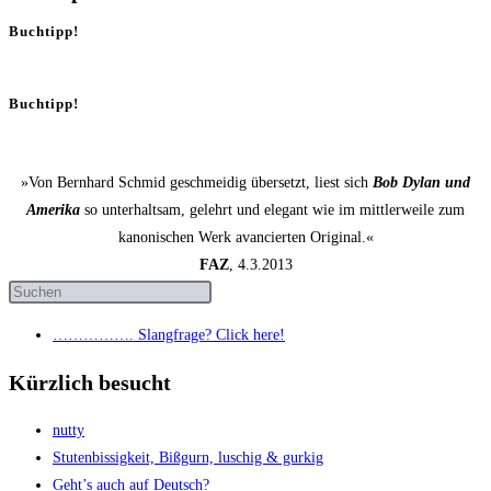
Buchtipp!
Buchtipp!
»Von Bernhard Schmid geschmeidig übersetzt, liest sich
Bob Dylan und
Amerika
so unterhaltsam, gelehrt und elegant wie im mittlerweile zum
kanonischen Werk avancierten Original.«
FAZ
, 4.3.2013
……………. Slang­fra­ge? Click here!
Kürzlich besucht
nut­ty
Stu­ten­bis­sig­keit, Biß­gurn, luschig & gurkig
Geht’s auch auf Deutsch?