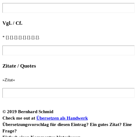
Vgl. / Cf.
* [].[].[].[].[].[].[].[].
Zita­te / Quotes
»Zitat«
© 2019 Bern­hard Schmid
Check me out at
Über­set­zen als Hand­werk
Über­set­zungs­vor­schlag für die­sen Ein­trag? Ein gutes Zitat? Eine
Fra­ge?