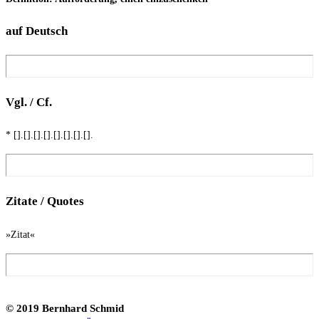
auf Deutsch
Vgl. / Cf.
* [].[].[].[].[].[].[].[].
Zita­te / Quotes
»Zitat«
© 2019 Bern­hard Schmid