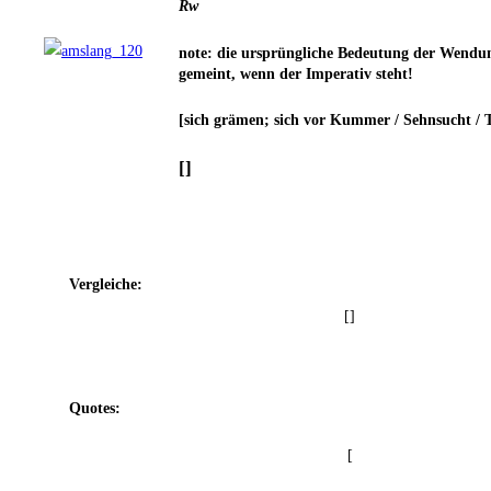
Rw
note: die ursprüng­li­che Bedeu­tung der Wen­dun
gemeint, wenn der Impe­ra­tiv steht!
[sich grä­men; sich vor Kum­mer / Sehn­sucht / T
[]
Ver­glei­che:
[]
Quo­tes:
[