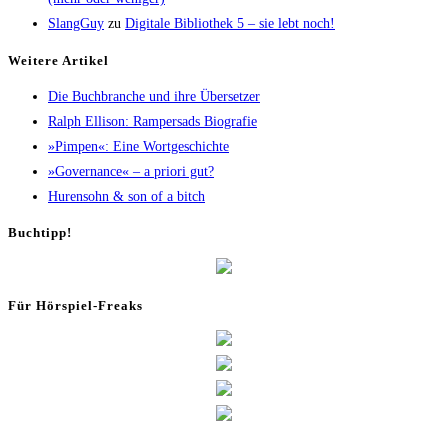
SlangGuy
zu
Digi­ta­le Biblio­thek 5 – sie lebt noch!
Wei­te­re Artikel
Die Buch­bran­che und ihre Übersetzer
Ralph Elli­son: Ram­pers­ads Biografie
»Pim­pen«: Eine Wortgeschichte
»Gover­nan­ce« – a prio­ri gut?
Huren­sohn & son of a bitch
Buch­tipp!
Für Hör­spiel-Freaks