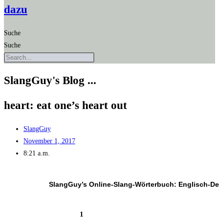
dazu
Suche
Suche
SlangGuy's Blog ...
heart: eat one’s heart out
SlangGuy
November 1, 2017
8:21 a.m.
SlangGuy’s Online-Slang-Wör­ter­buch: Englisch-D
1