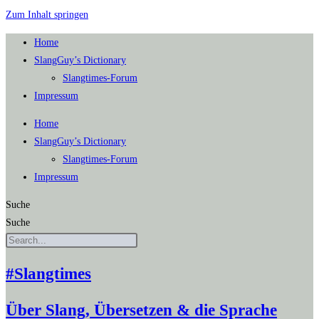
Zum Inhalt springen
Home
SlangGuy’s Dic­tion­a­ry
Slang­times-Forum
Impres­sum
Home
SlangGuy’s Dic­tion­a­ry
Slang­times-Forum
Impres­sum
Suche
Suche
#Slangtimes
Über Slang, Übersetzen & die Sprache