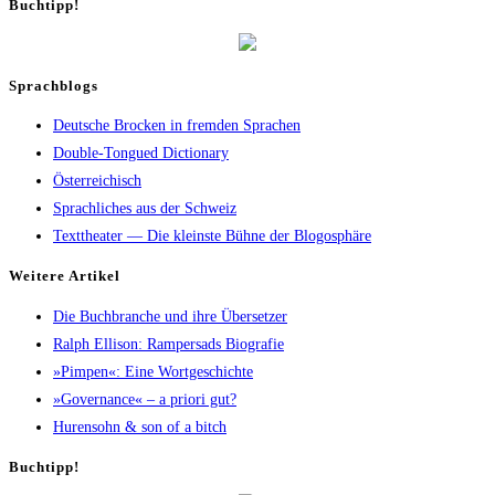
Buch­tipp!
Sprachblogs
Deutsche Brocken in fremden Sprachen
Double-Tongued Dictionary
Österreichisch
Sprachliches aus der Schweiz
Texttheater — Die kleinste Bühne der Blogosphäre
Wei­te­re Artikel
Die Buch­bran­che und ihre Übersetzer
Ralph Elli­son: Ram­pers­ads Biografie
»Pim­pen«: Eine Wortgeschichte
»Gover­nan­ce« – a prio­ri gut?
Huren­sohn & son of a bitch
Buch­tipp!