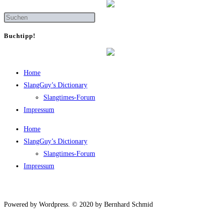
Buch­tipp!
Home
SlangGuy’s Dic­tion­a­ry
Slang­times-Forum
Impres­sum
Home
SlangGuy’s Dic­tion­a­ry
Slang­times-Forum
Impres­sum
Powered by Wordpress. © 2020 by Bernhard Schmid