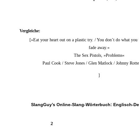
Ver­glei­che:
[»Eat your heart out on a pla­s­tic try. / You don’t do what you
fade away.«
The Sex Pis­tols, »Pro­blems«
Paul Cook / Ste­ve Jones / Glen Mat­lock / John­ny Rot­
]
SlangGuy’s Online-Slang-Wör­ter­buch: Englisch-D
2