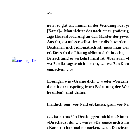
Rw
note: so gut wie immer in der Wen­dung »eat y
[Name]«. Man rich­tet das nach einer groß­ar­ti­g
zi­ge Her­aus­for­de­rung an den Meis­ter der jewei­l
Ansicht, da müss­te selbst der nei­disch wer­de
Deut­schen nicht idio­ma­tisch ist, muss man wohl
erklärt sich die Lösung »Nimm dich in acht, …«
Betrach­tung so ver­kehrt nicht ist. Aber auch 
was?« »Da sags­te nichts mehr, …, was?« »Kan
einpacken, …«
Lösun­gen wie »Grä­me dich, …« oder »Ver­zeh
die mit der ursprüng­li­chen Bedeu­tung der Wen­
he unten), sind Unfug.
[nei­disch sein; vor Neid erblas­sen; grün vor N
»… ist nichts / ’n Dreck gegen mich!«, »Nimm 
»Da schaust du, …, was?« »Da sags­te nichts m
»Kannst schon mal ein­pa­cken, …«, »Da wirs­te