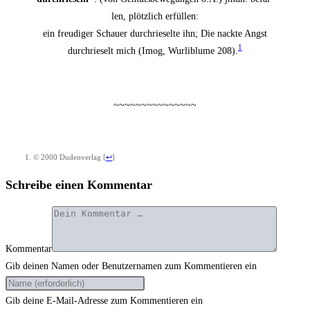
len, plötz­lich erfüllen:
ein freu­di­ger Schau­er durch­rie­sel­te ihn; Die nack­te Angst
1
durch­rie­selt mich (Imog, Wur­li­blu­me 208).
~~~~~~~~~~~~~~~
© 2000 Duden­ver­lag
[
↩
]
Schreibe einen Kommentar
Kommentar
Gib deinen Namen oder Benutzernamen zum Kommentieren ein
Gib deine E-Mail-Adresse zum Kommentieren ein