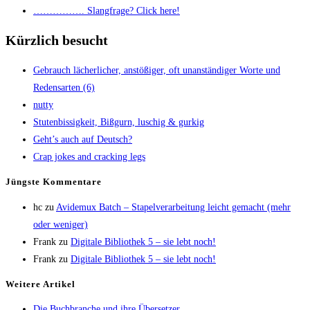
……………. Slang­fra­ge? Click here!
Kürzlich besucht
Gebrauch lächer­li­cher, anstö­ßi­ger, oft unan­stän­di­ger Wor­te und
Redens­ar­ten (6)
nut­ty
Stu­ten­bis­sig­keit, Biß­gurn, luschig & gurkig
Geht’s auch auf Deutsch?
Crap jokes and crack­ing legs
Jüngs­te Kommentare
hc
zu
Avi­de­mux Batch – Sta­pel­ver­ar­bei­tung leicht gemacht (mehr
oder weniger)
Frank
zu
Digi­ta­le Biblio­thek 5 – sie lebt noch!
Frank
zu
Digi­ta­le Biblio­thek 5 – sie lebt noch!
Wei­te­re Artikel
Die Buch­bran­che und ihre Übersetzer