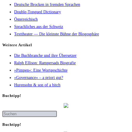
Deutsche Brocken in fremden Sprachen
Double-Tongued Dictionary
Österreichisch
Sprachliches aus der Schweiz
Texttheater — Die kleinste Bühne der Blogosphäre
Wei­te­re Artikel
Die Buch­bran­che und ihre Übersetzer
Ralph Elli­son: Ram­pers­ads Biografie
»Pim­pen«: Eine Wortgeschichte
»Gover­nan­ce« – a prio­ri gut?
Huren­sohn & son of a bitch
Buch­tipp!
Buch­tipp!