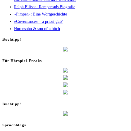
Ralph Elli­son: Ram­pers­ads Biografie
»Pim­pen«: Eine Wortgeschichte
»Gover­nan­ce« – a prio­ri gut?
Huren­sohn & son of a bitch
Buch­tipp!
Für Hör­spiel-Freaks
Buch­tipp!
Sprachblogs