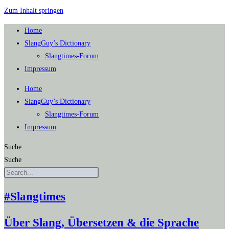
Zum Inhalt springen
Home
SlangGuy’s Dic­tion­a­ry
Slang­times-Forum
Impres­sum
Home
SlangGuy’s Dic­tion­a­ry
Slang­times-Forum
Impres­sum
Suche
Suche
#Slangtimes
Über Slang, Übersetzen & die Sprache