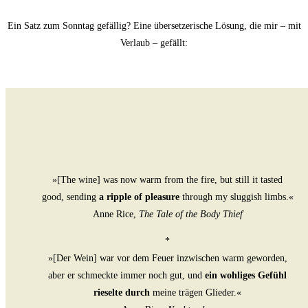
Ein Satz zum Sonn­tag gefäl­lig? Eine über­set­ze­ri­sche Lösung, die mir – mit
Ver­laub – gefällt:
»[The wine] was now warm from the fire, but still it tas­ted
good, sen­ding
a ripp­le of plea­su­re
through my slug­gish limbs.«
Anne Rice,
The Tale of the Body Thief
*
»[Der Wein] war vor dem Feu­er inzwi­schen warm gewor­den,
aber er schmeck­te immer noch gut, und
ein woh­li­ges Gefühl
rie­sel­te durch
mei­ne trä­gen Glieder.«