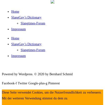
Home
SlangGuy’s Dic­tion­a­ry
Slang­times-Forum
Impres­sum
Home
SlangGuy’s Dic­tion­a­ry
Slang­times-Forum
Impres­sum
Powered by Wordpress. © 2020 by Bernhard Schmid
Facebook-f
Twitter
Google-plus-g
Pinterest
Diese Seite verwendet Cookies, um die Nutzerfreundlichkeit zu verbessern.
Mit der weiteren Verwendung stimmst du dem zu.