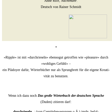
Anne Rice,
Nacht­mahr
.
Deutsch von Rai­ner Schmidt
*
»Ripp­le« ist mit »durch­rie­seln« eben­so­gut getrof­fen wie »plea­su­re« durch
»woh­li­ges Gefühl« –
ein Plä­doy­er dafür, Wör­ter­bü­cher nur als Sprung­brett für die eige­ne Krea­ti­
vi­tät zu benutzen.
Wenn ich dazu noch
Das gro­ße Wör­ter­buch der deut­schen Spra­che
(Duden) zitie­ren darf:
durch­rie­seln
: (von Gemüts­be­we­gun­gen o.Ä.) jmdn. befal­