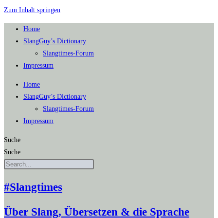
Zum Inhalt springen
Home
SlangGuy’s Dic­tion­a­ry
Slang­times-Forum
Impres­sum
Home
SlangGuy’s Dic­tion­a­ry
Slang­times-Forum
Impres­sum
Suche
Suche
#Slangtimes
Über Slang, Übersetzen & die Sprache