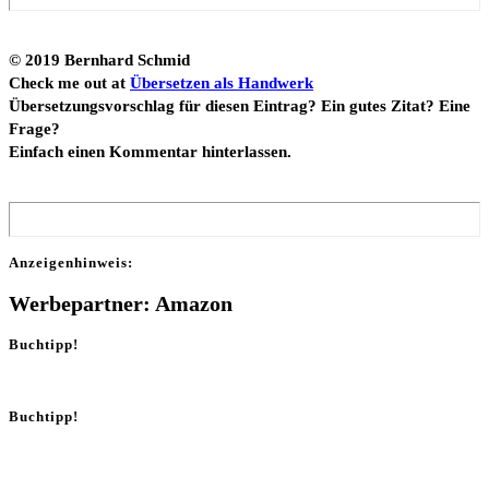
© 2019 Bern­hard Schmid
Check me out at
Über­set­zen als Hand­werk
Über­set­zungs­vor­schlag für die­sen Ein­trag? Ein gutes Zitat? Eine
Fra­ge?
Ein­fach einen Kom­men­tar hinterlassen.
Anzei­gen­hin­weis:
Werbepartner: Amazon
Buchtipp!
Buchtipp!