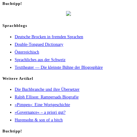
Buch­tipp!
Sprachblogs
Deutsche Brocken in fremden Sprachen
Double-Tongued Dictionary
Österreichisch
Sprachliches aus der Schweiz
Texttheater — Die kleinste Bühne der Blogosphäre
Wei­te­re Artikel
Die Buch­bran­che und ihre Übersetzer
Ralph Elli­son: Ram­pers­ads Biografie
»Pim­pen«: Eine Wortgeschichte
»Gover­nan­ce« – a prio­ri gut?
Huren­sohn & son of a bitch
Buch­tipp!