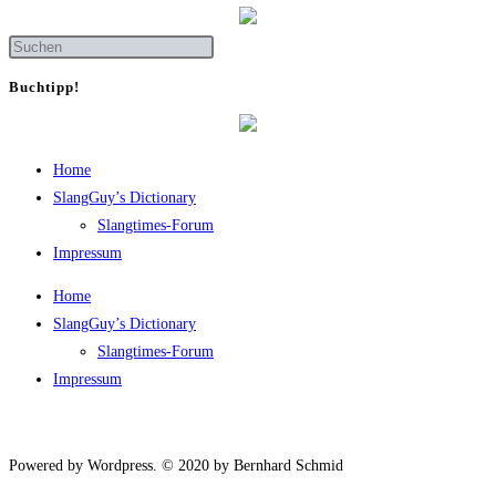
Buch­tipp!
Home
SlangGuy’s Dic­tion­a­ry
Slang­times-Forum
Impres­sum
Home
SlangGuy’s Dic­tion­a­ry
Slang­times-Forum
Impres­sum
Powered by Wordpress. © 2020 by Bernhard Schmid