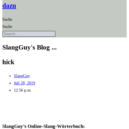
dazu
Suche
Suche
SlangGuy's Blog ...
hick
SlangGuy
Juli 28, 2019
12:56 p.m.
SlangGuy’s Online-Slang-Wör­ter­buch: