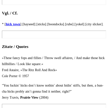
Vgl. / Cf.
* [
hick town
].[hayseed].[sticks].[boondocks].[rube].[yokel].[city slicker].
Zita­te / Quotes
»The­se fan­cy fops and fil­lies / Throw swell affai­res, / And make tho­se hick
hill­bil­lies / Look like squa­re.«
Fred Astaire, »The Ritz Roll And Rock«
Cole Por­ter © 1957
“You fuck­in’ hicks don’t know not­hin’ about hidin’ stiffs, but then, a bun­
cha hicks pro­bly ain’t gon­na find it neither, right?”
Jer­ry Tra­vis,
Prai­rie View
(2004)