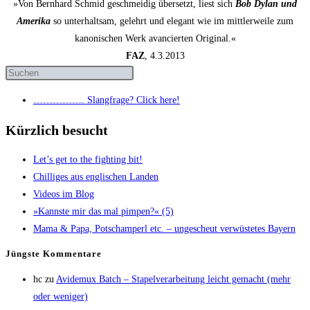
»Von Bernhard Schmid geschmeidig übersetzt, liest sich
Bob Dylan und
Amerika
so unterhaltsam, gelehrt und elegant wie im mittlerweile zum
kanonischen Werk avancierten Original.«
FAZ
, 4.3.2013
……………. Slang­fra­ge? Click here!
Kürzlich besucht
Let’s get to the fight­ing bit!
Chil­li­ges aus eng­li­schen Landen
Vide­os im Blog
»Kanns­te mir das mal pim­pen?« (5)
Mama & Papa, Pot­sch­am­perl etc. – unge­scheut ver­wüs­te­tes Bayern
Jüngs­te Kommentare
hc
zu
Avi­de­mux Batch – Sta­pel­ver­ar­bei­tung leicht gemacht (mehr
oder weniger)