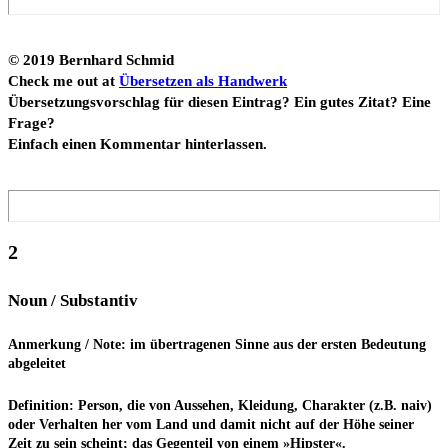
© 2019 Bern­hard Schmid
Check me out at
Über­set­zen als Hand­werk
Über­set­zungs­vor­schlag für die­sen Ein­trag? Ein gutes Zitat? Eine
Fra­ge?
Ein­fach einen Kom­men­tar hinterlassen.
2
Noun / Substantiv
Anmer­kung / Note: im über­tra­ge­nen Sin­ne aus der ers­ten Bedeu­tung
abgeleitet
Defi­ni­ti­on: Per­son, die von Aus­se­hen, Klei­dung, Cha­rak­ter (z.B. naiv)
oder Ver­hal­ten her vom Land und damit nicht auf der Höhe sei­ner
Zeit zu sein scheint; das Gegen­teil von einem »Hips­ter«.