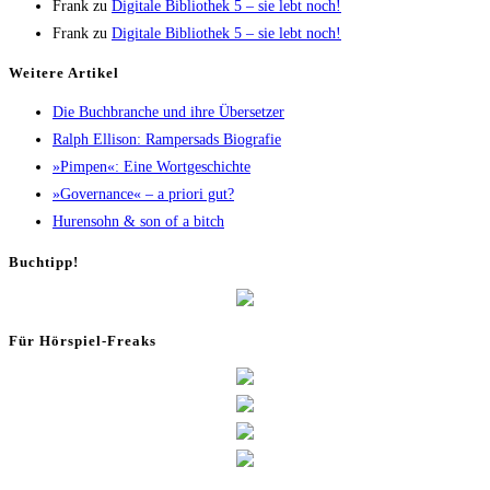
Frank
zu
Digi­ta­le Biblio­thek 5 – sie lebt noch!
Frank
zu
Digi­ta­le Biblio­thek 5 – sie lebt noch!
Wei­te­re Artikel
Die Buch­bran­che und ihre Übersetzer
Ralph Elli­son: Ram­pers­ads Biografie
»Pim­pen«: Eine Wortgeschichte
»Gover­nan­ce« – a prio­ri gut?
Huren­sohn & son of a bitch
Buch­tipp!
Für Hör­spiel-Freaks