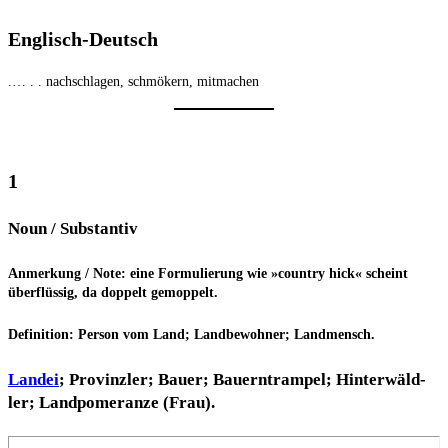
Eng­lisch-Deutsch
.… . . nach­schla­gen, schmö­kern, mitmachen
1
Noun / Substantiv
Anmer­kung / Note: eine For­mu­lie­rung wie »coun­try hick« scheint
über­flüs­sig, da dop­pelt gemoppelt.
Defi­ni­ti­on: Per­son vom Land; Land­be­woh­ner; Landmensch.
Land­ei
; Pro­vinz­ler; Bau­er; Bau­ern­tram­pel; Hin­ter­wäld­
ler; Land­po­me­ran­ze (Frau).