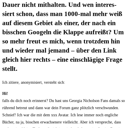
Dau­er nicht mit­hal­ten. Und wen inter­es­
siert schon, dass man 1000-mal mehr weiß
auf die­sem Gebiet als einer, der nach ein
biss­chen Goo­geln die Klap­pe auf­reißt? Um
so mehr freut es mich, wenn trotz­dem hin
und wie­der mal jemand – über den Link
gleich hier rechts – eine ein­schlä­gi­ge Fra­ge
stellt.
Ich zitie­re, anony­mi­siert, ver­steht sich:
Hi!
falls du dich noch erin­nerst? Du hast uns Geor­gia Nichol­son Fans damals so
rüh­rend betreut und dann war dein Forum ganz plötz­lich ver­schwun­den.
Schnief! Ich war die mit dem xxx Ava­tar. Ich lese immer noch eng­li­che
Bücher, na ja, biss­chen erwach­se­nere viel­leicht. Aber ich ver­spre­che, dass