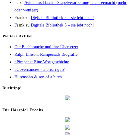
hc
zu
Avi­de­mux Batch – Sta­pel­ver­ar­bei­tung leicht gemacht (mehr
oder weniger)
Frank
zu
Digi­ta­le Biblio­thek 5 – sie lebt noch!
Frank
zu
Digi­ta­le Biblio­thek 5 – sie lebt noch!
Wei­te­re Artikel
Die Buch­bran­che und ihre Übersetzer
Ralph Elli­son: Ram­pers­ads Biografie
»Pim­pen«: Eine Wortgeschichte
»Gover­nan­ce« – a prio­ri gut?
Huren­sohn & son of a bitch
Buch­tipp!
Für Hör­spiel-Freaks