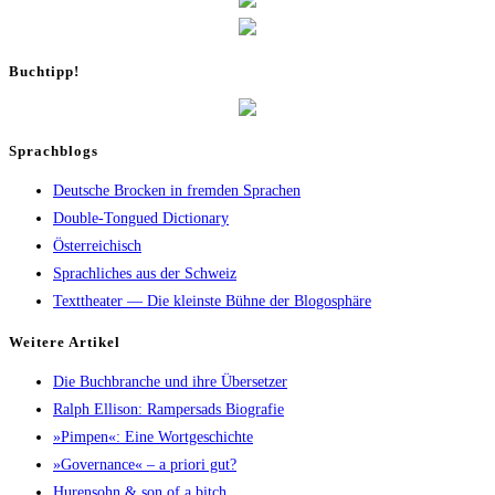
Buch­tipp!
Sprachblogs
Deutsche Brocken in fremden Sprachen
Double-Tongued Dictionary
Österreichisch
Sprachliches aus der Schweiz
Texttheater — Die kleinste Bühne der Blogosphäre
Wei­te­re Artikel
Die Buch­bran­che und ihre Übersetzer
Ralph Elli­son: Ram­pers­ads Biografie
»Pim­pen«: Eine Wortgeschichte
»Gover­nan­ce« – a prio­ri gut?
Huren­sohn & son of a bitch