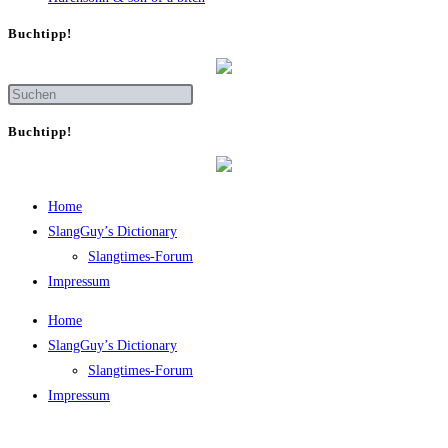
Buch­tipp!
Buch­tipp!
Home
SlangGuy’s Dic­tion­a­ry
Slang­times-Forum
Impres­sum
Home
SlangGuy’s Dic­tion­a­ry
Slang­times-Forum
Impres­sum