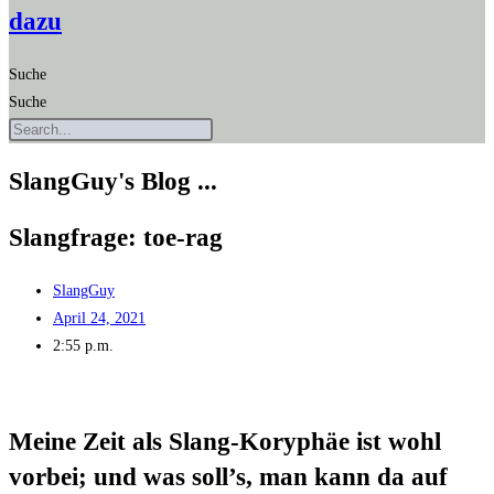
dazu
Suche
Suche
SlangGuy's Blog ...
Slang­fra­ge: toe-rag
SlangGuy
April 24, 2021
2:55 p.m.
Mei­ne Zeit als Slang-Kory­phäe ist wohl
vor­bei; und was soll’s, man kann da auf