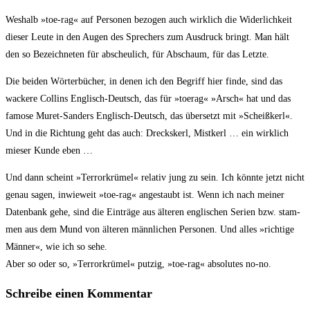
Wes­halb »toe-rag« auf Per­so­nen bezo­gen auch wirk­lich die Wider­lich­keit
die­ser Leu­te in den Augen des Spre­chers zum Aus­druck bringt. Man hält
den so Bezeich­ne­ten für abscheu­lich, für Abschaum, für das Letzte.
Die bei­den Wör­ter­bü­cher, in denen ich den Begriff hier fin­de, sind das
wacke­re Coll­ins Eng­lisch-Deutsch, das für »toer­ag« »Arsch« hat und das
famo­se Muret-San­ders Eng­lisch-Deutsch, das über­setzt mit »Scheiß­kerl«.
Und in die Rich­tung geht das auch: Drecks­kerl, Mist­kerl … ein wirk­lich
mie­ser Kun­de eben …
Und dann scheint »Ter­ror­krü­mel« rela­tiv jung zu sein. Ich könn­te jetzt nicht
genau sagen, inwie­weit »toe-rag« ange­staubt ist. Wenn ich nach mei­ner
Daten­bank gehe, sind die Ein­trä­ge aus älte­ren eng­li­schen Seri­en bzw. stam­
men aus dem Mund von älte­ren männ­li­chen Per­so­nen. Und alles »rich­ti­ge
Män­ner«, wie ich so sehe.
Aber so oder so, »Ter­ror­krü­mel« put­zig, »toe-rag« abso­lu­tes no-no.
Schreibe einen Kommentar