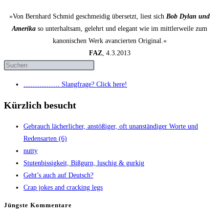
»Von Bernhard Schmid geschmeidig übersetzt, liest sich
Bob Dylan und
Amerika
so unterhaltsam, gelehrt und elegant wie im mittlerweile zum
kanonischen Werk avancierten Original.«
FAZ
, 4.3.2013
……………. Slang­fra­ge? Click here!
Kürzlich besucht
Gebrauch lächer­li­cher, anstö­ßi­ger, oft unan­stän­di­ger Wor­te und
Redens­ar­ten (6)
nut­ty
Stu­ten­bis­sig­keit, Biß­gurn, luschig & gurkig
Geht’s auch auf Deutsch?
Crap jokes and crack­ing legs
Jüngs­te Kommentare