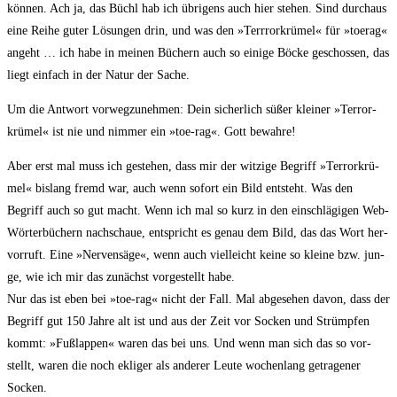
kön­nen. Ach ja, das Büchl hab ich übri­gens auch hier ste­hen. Sind durch­aus
eine Rei­he guter Lösun­gen drin, und was den »Terrror­krü­mel« für »toer­ag«
angeht … ich habe in mei­nen Büchern auch so eini­ge Böcke geschos­sen, das
liegt ein­fach in der Natur der Sache.
Um die Ant­wort vor­weg­zu­neh­men: Dein sicher­lich süßer klei­ner »Ter­ror­
krü­mel« ist nie und nim­mer ein »toe-rag«. Gott bewahre!
Aber erst mal muss ich geste­hen, dass mir der wit­zi­ge Begriff »Ter­ror­krü­
mel« bis­lang fremd war, auch wenn sofort ein Bild ent­steht. Was den
Begriff auch so gut macht. Wenn ich mal so kurz in den ein­schlä­gi­gen Web-
Wör­ter­bü­chern nach­schaue, ent­spricht es genau dem Bild, das das Wort her­
vor­ruft. Eine »Ner­ven­sä­ge«, wenn auch viel­leicht kei­ne so klei­ne bzw. jun­
ge, wie ich mir das zunächst vor­ge­stellt habe.
Nur das ist eben bei »toe-rag« nicht der Fall. Mal abge­se­hen davon, dass der
Begriff gut 150 Jah­re alt ist und aus der Zeit vor Socken und Strümp­fen
kommt: »Fuß­lap­pen« waren das bei uns. Und wenn man sich das so vor­
stellt, waren die noch ekli­ger als ande­rer Leu­te wochen­lang getra­ge­ner
Socken.