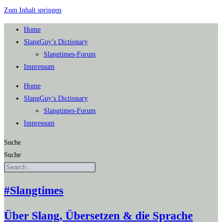
Zum Inhalt springen
Home
SlangGuy’s Dic­tion­a­ry
Slang­times-Forum
Impres­sum
Home
SlangGuy’s Dic­tion­a­ry
Slang­times-Forum
Impres­sum
Suche
Suche
#Slangtimes
Über Slang, Übersetzen & die Sprache