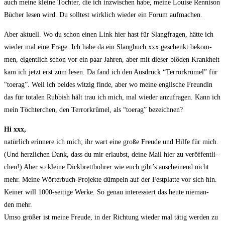
auch mei­ne klei­ne Toch­ter, die ich inzwi­schen habe, mei­ne Loui­se Ren­ni­son
Bücher lesen wird. Du soll­test wirk­lich wie­der ein Forum aufmachen.
Aber aktu­ell. Wo du schon einen Link hier hast für Slang­fra­gen, hät­te ich
wie­der mal eine Fra­ge. Ich habe da ein Slang­buch xxx geschenkt bekom­
men, eigent­lich schon vor ein paar Jah­ren, aber mit die­ser blö­den Krank­heit
kam ich jetzt erst zum lesen. Da fand ich den Aus­druck “Ter­ror­krü­mel” für
“toer­ag”. Weil ich bei­des wit­zig fin­de, aber wo mei­ne eng­li­sche Freun­din
das für tota­len Rub­bish hält trau ich mich, mal wie­der anzu­fra­gen. Kann ich
mein Töch­ter­chen, den Ter­ror­krü­mel, als “toer­ag” bezeichnen?
Hi xxx,
natür­lich erin­ne­re ich mich; ihr wart eine gro­ße Freu­de und Hil­fe für mich.
(Und herz­li­chen Dank, dass du mir erlaubst, dei­ne Mail hier zu ver­öf­fent­li­
chen!) Aber so klei­ne Dick­brett­boh­rer wie euch gibt’s anschei­nend nicht
mehr. Mei­ne Wör­ter­buch-Pro­jek­te düm­peln auf der Fest­plat­te vor sich hin.
Kei­ner will 1000-sei­ti­ge Wer­ke. So genau inter­es­siert das heu­te nie­man­
den mehr.
Umso grö­ßer ist mei­ne Freu­de, in der Rich­tung wie­der mal tätig wer­den zu