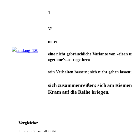
1
Vi
note:
eine nicht gebräuch­li­che Vari­an­te von »clean 
»get one’s act together«
sein Ver­hal­ten bes­sern; sich nicht gehen las­s
sich zusam­men­rei­ßen; sich am Rie­men 
Kram auf die Rei­he kriegen.
Ver­glei­che:
have one’s act all tight