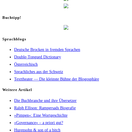
Buch­tipp!
Sprachblogs
Deutsche Brocken in fremden Sprachen
Double-Tongued Dictionary
Österreichisch
Sprachliches aus der Schweiz
Texttheater — Die kleinste Bühne der Blogosphäre
Wei­te­re Artikel
Die Buch­bran­che und ihre Übersetzer
Ralph Elli­son: Ram­pers­ads Biografie
»Pim­pen«: Eine Wortgeschichte
»Gover­nan­ce« – a prio­ri gut?
Huren­sohn & son of a bitch