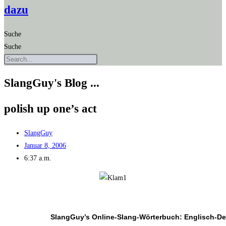
dazu
Suche
Suche
SlangGuy's Blog ...
polish up one’s act
SlangGuy
Januar 8, 2006
6:37 a.m.
SlangGuy’s Online-Slang-Wör­ter­buch: Englisch-D