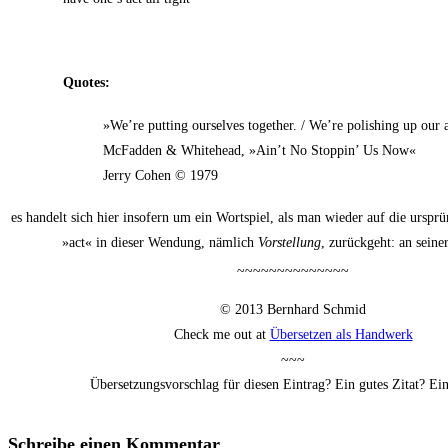
Quo­tes:
»We’­re put­ting our­sel­ves tog­e­ther. / We’­re poli­shing up our 
McFad­den & Whit­ehead, »Ain’t No Stop­pin’ Us Now«
Jer­ry Cohen © 1979
es han­delt sich hier inso­fern um ein Wort­spiel, als man wie­der auf die ursprü
»act« in die­ser Wen­dung, näm­lich
Vor­stel­lung
, zurück­geht: an sei­n
~~~~~~~~~~~~~~
© 2013 Bern­hard Schmid
Check me out at
Über­set­zen als Handwerk
~~~
Über­set­zungs­vor­schlag für die­sen Ein­trag? Ein gutes Zitat? E
Schreibe einen Kommentar