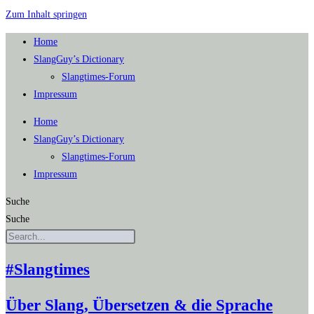
Zum Inhalt springen
Home
SlangGuy’s Dic­tion­a­ry
Slang­times-Forum
Impres­sum
Home
SlangGuy’s Dic­tion­a­ry
Slang­times-Forum
Impres­sum
Suche
Suche
#Slangtimes
Über Slang, Übersetzen & die Sprache