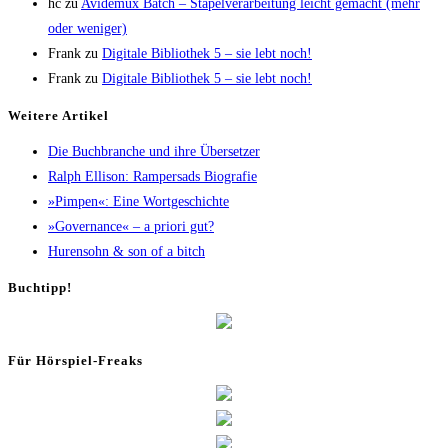
hc
zu
Avi­de­mux Batch – Sta­pel­ver­ar­bei­tung leicht gemacht (mehr
oder weniger)
Frank
zu
Digi­ta­le Biblio­thek 5 – sie lebt noch!
Frank
zu
Digi­ta­le Biblio­thek 5 – sie lebt noch!
Wei­te­re Artikel
Die Buch­bran­che und ihre Übersetzer
Ralph Elli­son: Ram­pers­ads Biografie
»Pim­pen«: Eine Wortgeschichte
»Gover­nan­ce« – a prio­ri gut?
Huren­sohn & son of a bitch
Buch­tipp!
Für Hör­spiel-Freaks