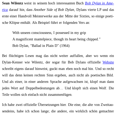
Sean Wil­entz
weist in sei­nem hoch inter­es­san­ten Buch
Bob Dylan in Ame­
ri­ca
dar­auf hin, dass
Ano­ther Side of Bob Dylan
, Dylans vier­te LP und das
ers­te einer Hand­voll Meis­ter­wer­ke aus der Mit­te der Six­ties, so eini­ge poe­ti­
sche Klöp­se ent­hält. Als Bei­spiel führt er fol­gen­den Vers an:
With unseen con­scious­ness, I pos­s­es­sed in my grip
A magni­fi­cent man­tel­pie­ce, though its heart being chipped.”
Bob Dylan, “Bal­lad in Plain D” (1964)
Bei flüch­ti­gen Lesen mag das nicht wei­ter auf­fal­len, aber wo wenn ein
Dylan-Ken­ner wie Wil­entz, der sogar für Bob Dylans offi­zi­el­le
Web­site
schreibt eigens dar­auf hin­weist, guckt man eben noch mal hin. Und so recht
will das denn kei­nen rech­ten Sinn erge­ben, auch nicht als poe­ti­sches Bild.
Und als einer, in einer ande­ren Spra­che auf­ge­wach­sen ist,
klopf man dann
jedes Wort auf Dop­pel­be­deu­tun­gen ab… Und klopft sich einen Wolf. Die
Tei­le wol­len sich ein­fach nicht zusammenfügen.
Ich habe zwei offi­zi­el­le Über­set­zun­gen hier. Die eine, die alte von Zwei­tau­
send­eins, habe ich schon lan­ge; die ande­re, ein wirk­lich schön gemach­ter