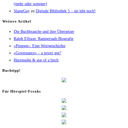
(mehr oder weniger)
SlangGuy
zu
Digi­ta­le Biblio­thek 5 – sie lebt noch!
Wei­te­re Artikel
Die Buch­bran­che und ihre Übersetzer
Ralph Elli­son: Ram­pers­ads Biografie
»Pim­pen«: Eine Wortgeschichte
»Gover­nan­ce« – a prio­ri gut?
Huren­sohn & son of a bitch
Buch­tipp!
Für Hör­spiel-Freaks