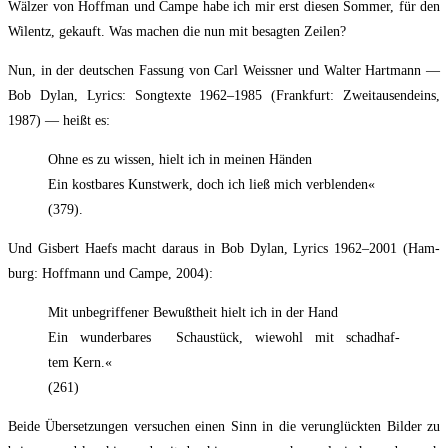
Wäl­zer von Hoff­man und Cam­pe habe ich mir erst die­sen Som­mer, für den
Wil­entz, gekauft. Was machen die nun mit besag­ten Zeilen?
Nun, in der deut­schen Fas­sung von Carl Weiss­ner und Wal­ter Hart­mann —
Bob Dylan, Lyrics: Song­tex­te 1962–1985 (Frank­furt: Zwei­tau­send­eins,
1987) — heißt es:
Ohne es zu wis­sen, hielt ich in mei­nen Händen
Ein kost­ba­res Kunst­werk, doch ich ließ mich verblenden«
(379).
Und Gis­bert Haefs macht dar­aus in Bob Dylan, Lyrics 1962–2001 (Ham­
burg: Hoff­mann und Cam­pe, 2004):
Mit unbe­grif­fe­ner Bewußt­heit hielt ich in der Hand
Ein wun­der­ba­res Schau­stück, wie­wohl mit schad­haf­
tem Kern.«
(261)
Bei­de Über­set­zun­gen ver­su­chen einen Sinn in die ver­un­glück­ten Bil­der zu