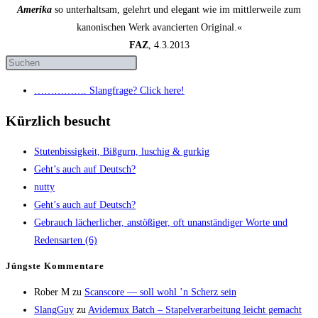
Amerika
so unterhaltsam, gelehrt und elegant wie im mittlerweile zum
kanonischen Werk avancierten Original.«
FAZ
, 4.3.2013
……………. Slang­fra­ge? Click here!
Kürzlich besucht
Stu­ten­bis­sig­keit, Biß­gurn, luschig & gurkig
Geht’s auch auf Deutsch?
nut­ty
Geht’s auch auf Deutsch?
Gebrauch lächer­li­cher, anstö­ßi­ger, oft unan­stän­di­ger Wor­te und
Redens­ar­ten (6)
Jüngs­te Kommentare
Rober M
zu
Scans­core — soll wohl ’n Scherz sein
SlangGuy
zu
Avi­de­mux Batch – Sta­pel­ver­ar­bei­tung leicht gemacht