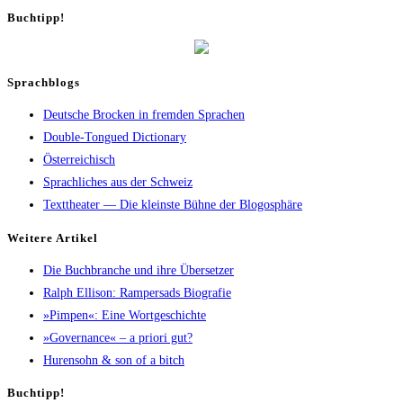
Buch­tipp!
Sprachblogs
Deutsche Brocken in fremden Sprachen
Double-Tongued Dictionary
Österreichisch
Sprachliches aus der Schweiz
Texttheater — Die kleinste Bühne der Blogosphäre
Wei­te­re Artikel
Die Buch­bran­che und ihre Übersetzer
Ralph Elli­son: Ram­pers­ads Biografie
»Pim­pen«: Eine Wortgeschichte
»Gover­nan­ce« – a prio­ri gut?
Huren­sohn & son of a bitch
Buch­tipp!