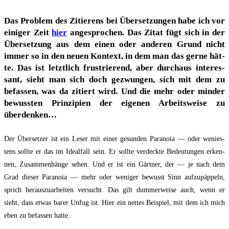
Das Pro­blem des Zitie­rens bei Über­set­zun­gen habe ich vor
eini­ger Zeit
hier
ange­spro­chen. Das Zitat fügt sich in der
Über­set­zung aus dem einen oder ande­ren Grund nicht
immer so in den neu­en Kon­text, in dem man das ger­ne hät­
te. Das ist letzt­lich frus­trie­rend, aber durch­aus inter­es­
sant, sieht man sich doch gezwun­gen, sich mit dem zu
befas­sen, was da zitiert wird. Und die mehr oder min­der
bewuss­ten Prin­zi­pi­en der eige­nen Arbeits­wei­se zu
überdenken…
Der Über­set­zer ist ein Leser mit einer gesun­den Para­noia — oder wenies­
tens soll­te er das im Ide­al­fall sein. Er soll­te ver­deck­te Bedeu­tun­gen erken­
nen, Zusam­men­hän­ge sehen. Und er ist ein Gärt­ner, der — je nach dem
Grad die­ser Para­noia — mehr oder weni­ger bewusst Sinn auf­zu­päp­peln,
sprich her­aus­zu­ar­bei­ten ver­sucht. Das gilt dum­mer­wei­se auch, wenn er
sieht, dass etwas barer Unfug ist. Hier ein net­tes Bei­spiel, mit dem ich mich
eben zu befas­sen hatte.