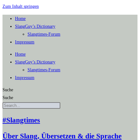
Zum Inhalt springen
Home
SlangGuy’s Dic­tion­a­ry
Slang­times-Forum
Impres­sum
Home
SlangGuy’s Dic­tion­a­ry
Slang­times-Forum
Impres­sum
Suche
Suche
#Slangtimes
Über Slang, Übersetzen & die Sprache