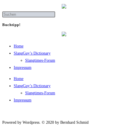
Buch­tipp!
Home
SlangGuy’s Dic­tion­a­ry
Slang­times-Forum
Impres­sum
Home
SlangGuy’s Dic­tion­a­ry
Slang­times-Forum
Impres­sum
Powered by Wordpress. © 2020 by Bernhard Schmid