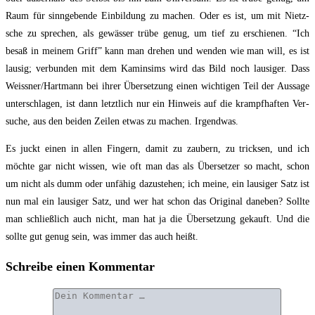
Raum für sinn­ge­ben­de Ein­bil­dung zu machen. Oder es ist, um mit Nietz­
sche zu spre­chen, als gewäs­ser trü­be genug, um tief zu erschie­nen. “Ich
besaß in mei­nem Griff” kann man dre­hen und wen­den wie man will, es ist
lau­sig; ver­bun­den mit dem Kamin­sims wird das Bild noch lau­si­ger. Dass
Weissner/Hartmann bei ihrer Über­set­zung einen wich­ti­gen Teil der Aus­sa­ge
unter­schla­gen, ist dann letzt­lich nur ein Hin­weis auf die krampf­haf­ten Ver­
su­che, aus den bei­den Zei­len etwas zu machen. Irgendwas.
Es juckt einen in allen Fin­gern, damit zu zau­bern, zu trick­sen, und ich
möch­te gar nicht wis­sen, wie oft man das als Über­set­zer so macht, schon
um nicht als dumm oder unfä­hig dazu­ste­hen; ich mei­ne, ein lau­si­ger Satz ist
nun mal ein lau­si­ger Satz, und wer hat schon das Ori­gi­nal dane­ben? Soll­te
man schließ­lich auch nicht, man hat ja die Über­set­zung gekauft. Und die
soll­te gut genug sein, was immer das auch heißt.
Schreibe einen Kommentar