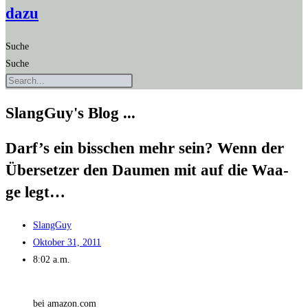
dazu
Suche
Suche
SlangGuy's Blog ...
Darf’s ein biss­chen mehr sein? Wenn der
Über­set­zer den Dau­men mit auf die Waa­
ge legt…
SlangGuy
Oktober 31, 2011
8:02 a.m.
bei amazon.com