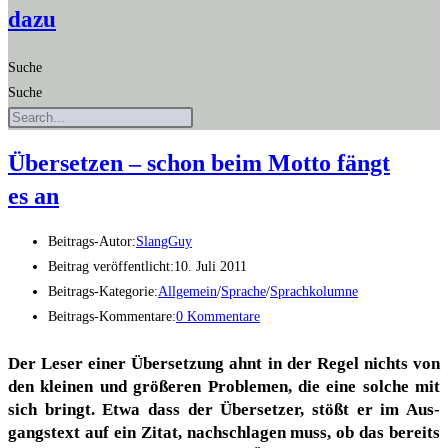
dazu
Suche
Suche
Über­set­zen – schon beim Mot­to fängt
es an
Beitrags-Autor:
SlangGuy
Beitrag veröffentlicht:
10. Juli 2011
Beitrags-Kategorie:
Allgemein
/
Sprache
/
Sprachkolumne
Beitrags-Kommentare:
0 Kommentare
Der Leser einer Über­set­zung ahnt in der Regel nichts von
den klei­nen und grö­ße­ren Pro­ble­men, die eine sol­che mit
sich bringt. Etwa dass der Über­set­zer, stößt er im Aus­
gangs­text auf ein Zitat, nach­schla­gen muss, ob das bereits