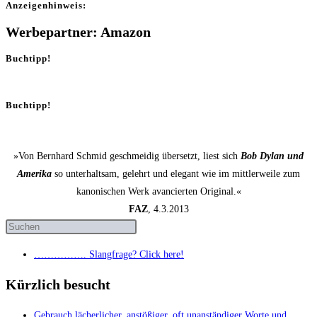
Anzei­gen­hin­weis:
Werbepartner: Amazon
Buchtipp!
Buchtipp!
»Von Bernhard Schmid geschmeidig übersetzt, liest sich
Bob Dylan und
Amerika
so unterhaltsam, gelehrt und elegant wie im mittlerweile zum
kanonischen Werk avancierten Original.«
FAZ
, 4.3.2013
……………. Slang­fra­ge? Click here!
Kürzlich besucht
Gebrauch lächer­li­cher, anstö­ßi­ger, oft unan­stän­di­ger Wor­te und