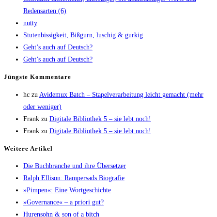
Redens­ar­ten (6)
nut­ty
Stu­ten­bis­sig­keit, Biß­gurn, luschig & gurkig
Geht’s auch auf Deutsch?
Geht’s auch auf Deutsch?
Jüngs­te Kommentare
hc
zu
Avi­de­mux Batch – Sta­pel­ver­ar­bei­tung leicht gemacht (mehr
oder weniger)
Frank
zu
Digi­ta­le Biblio­thek 5 – sie lebt noch!
Frank
zu
Digi­ta­le Biblio­thek 5 – sie lebt noch!
Wei­te­re Artikel
Die Buch­bran­che und ihre Übersetzer
Ralph Elli­son: Ram­pers­ads Biografie
»Pim­pen«: Eine Wortgeschichte
»Gover­nan­ce« – a prio­ri gut?
Huren­sohn & son of a bitch