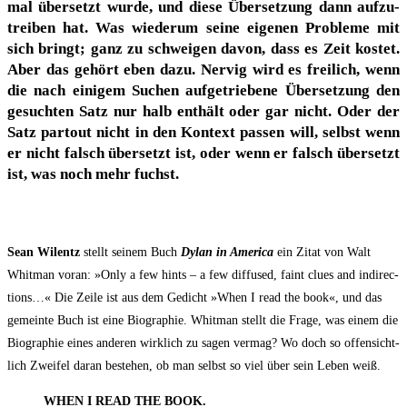
mal über­setzt wur­de, und die­se Über­set­zung dann auf­zu­
trei­ben hat. Was wie­der­um sei­ne eige­nen Pro­ble­me mit
sich bringt; ganz zu schwei­gen davon, dass es Zeit kos­tet.
Aber das gehört eben dazu. Ner­vig wird es frei­lich, wenn
die nach eini­gem Suchen auf­ge­trie­be­ne Über­set­zung den
gesuch­ten Satz nur halb ent­hält oder gar nicht. Oder der
Satz par­tout nicht in den Kon­text pas­sen will, selbst wenn
er nicht falsch über­setzt ist, oder wenn er falsch über­setzt
ist, was noch mehr fuchst.
Sean Wil­entz
stellt sei­nem Buch
Dylan in Ame­ri­ca
ein Zitat von Walt
Whit­man vor­an: »Only a few hints – a few dif­fu­sed, faint clues and indi­rec­
tions…« Die Zei­le ist aus dem Gedicht »When I read the book«, und das
gemein­te Buch ist eine Bio­gra­phie. Whit­man stellt die Fra­ge, was einem die
Bio­gra­phie eines ande­ren wirk­lich zu sagen ver­mag? Wo doch so offen­sicht­
lich Zwei­fel dar­an bestehen, ob man selbst so viel über sein Leben weiß.
WHEN I READ THE BOOK.