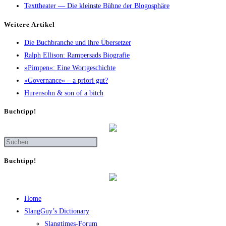
Texttheater — Die kleinste Bühne der Blogosphäre
Wei­te­re Artikel
Die Buch­bran­che und ihre Übersetzer
Ralph Elli­son: Ram­pers­ads Biografie
»Pim­pen«: Eine Wortgeschichte
»Gover­nan­ce« – a prio­ri gut?
Huren­sohn & son of a bitch
Buch­tipp!
Buch­tipp!
Home
SlangGuy’s Dic­tion­a­ry
Slang­times-Forum