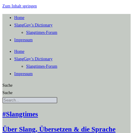
Zum Inhalt springen
Home
SlangGuy’s Dic­tion­a­ry
Slang­times-Forum
Impres­sum
Home
SlangGuy’s Dic­tion­a­ry
Slang­times-Forum
Impres­sum
Suche
Suche
#Slangtimes
Über Slang, Übersetzen & die Sprache