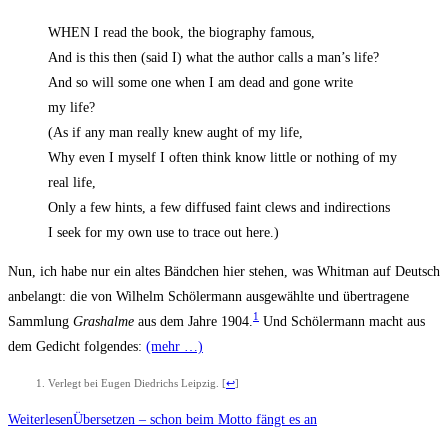
WHEN I read the book, the bio­gra­phy famous,
And is this then (said I) what the aut­hor calls a man’s life?
And so will some one when I am dead and gone wri­te
my life?
(As if any man real­ly knew aught of my life,
Why even I mys­elf I often think know litt­le or not­hing of my
real life,
Only a few hints, a few dif­fu­sed faint clews and indirections
I seek for my own use to trace out here.)
Nun, ich habe nur ein altes Bänd­chen hier ste­hen, was Whit­man auf Deutsch
anbe­langt: die von Wil­helm Schö­ler­mann aus­ge­wähl­te und über­tra­ge­ne
1
Samm­lung
Gras­hal­me
aus dem Jah­re 1904.
Und Schö­ler­mann macht aus
dem Gedicht fol­gen­des:
(mehr …)
Ver­legt bei Eugen Died­richs Leip­zig.
[
↩
]
Weiterlesen
Über­set­zen – schon beim Mot­to fängt es an