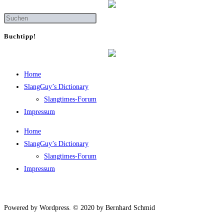
Buch­tipp!
Home
SlangGuy’s Dic­tion­a­ry
Slang­times-Forum
Impres­sum
Home
SlangGuy’s Dic­tion­a­ry
Slang­times-Forum
Impres­sum
Powered by Wordpress. © 2020 by Bernhard Schmid