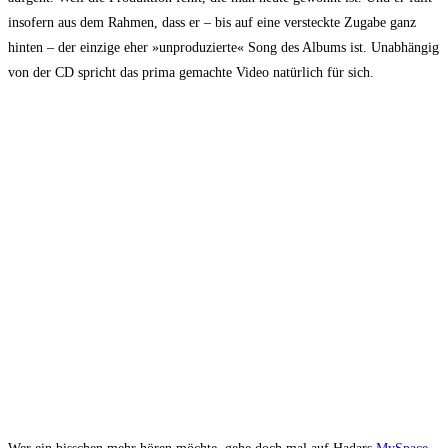
inso­fern aus dem Rah­men, dass er – bis auf eine ver­steck­te Zuga­be ganz
hin­ten – der ein­zi­ge eher »unpro­du­zier­te« Song des Albums ist. Unab­hän­gig
von der CD spricht das pri­ma gemach­te Video natür­lich für sich.