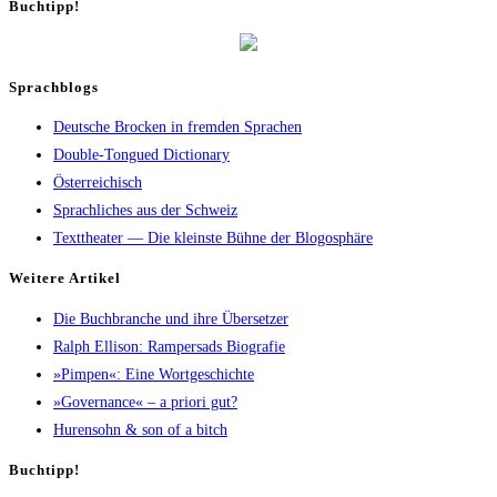
Buch­tipp!
Sprachblogs
Deutsche Brocken in fremden Sprachen
Double-Tongued Dictionary
Österreichisch
Sprachliches aus der Schweiz
Texttheater — Die kleinste Bühne der Blogosphäre
Wei­te­re Artikel
Die Buch­bran­che und ihre Übersetzer
Ralph Elli­son: Ram­pers­ads Biografie
»Pim­pen«: Eine Wortgeschichte
»Gover­nan­ce« – a prio­ri gut?
Huren­sohn & son of a bitch
Buch­tipp!