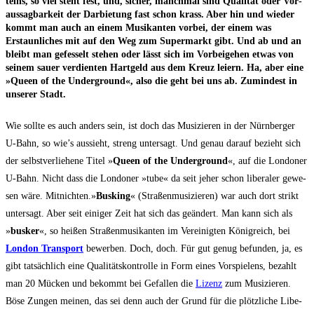
telns, so viel steht fest, und, sicher, manch­mal sind Qua­li­tät oder Vor­
aus­sag­bar­keit der Dar­bie­tung fast schon krass. Aber hin und wie­der
kommt man auch an einem Musi­kan­ten vor­bei, der einem was
Erstaun­li­ches mit auf den Weg zum Super­markt gibt. Und ab und an
bleibt man gefes­selt ste­hen oder lässt sich im Vor­bei­ge­hen etwas von
sei­nem sau­er ver­dien­ten Hart­geld aus dem Kreuz lei­ern. Ha, aber eine
»Queen of the Under­ground«, also die geht bei uns ab. Zumin­dest in
unse­rer Stadt.
Wie soll­te es auch anders sein, ist doch das Musi­zie­ren in der Nürn­ber­ger
U‑Bahn, so wie’s aus­sieht, streng unter­sagt. Und genau dar­auf bezieht sich
der selbst­ver­lie­he­ne Titel »
Queen of the Under­ground
«, auf die Lon­do­ner
U‑Bahn. Nicht dass die Lon­do­ner »tube« da seit jeher schon libe­ra­ler gewe­
sen wäre. Mit­nich­ten.»
Bus­king
« (Stra­ßen­mu­si­zie­ren) war auch dort strikt
unter­sagt. Aber seit eini­ger Zeit hat sich das geän­dert. Man kann sich als
»
bus­ker
«,
so hei­ßen Stra­ßen­mu­si­kan­ten im Ver­ei­nig­ten König­reich, bei
Lon­don Trans­port
bewer­ben. Doch, doch. Für gut genug befun­den, ja, es
gibt tat­säch­lich eine Qua­li­täts­kon­trol­le in Form eines Vor­spie­lens, bezahlt
man 20 Mücken und bekommt bei Gefal­len die
Lizenz
zum Musi­zie­ren.
Böse Zun­gen mei­nen, das sei denn auch der Grund für die plötz­li­che Libe­