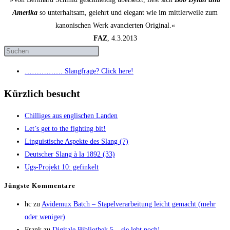
Amerika
so unterhaltsam, gelehrt und elegant wie im mittlerweile zum
kanonischen Werk avancierten Original.«
FAZ
, 4.3.2013
……………. Slang­fra­ge? Click here!
Kürzlich besucht
Chil­li­ges aus eng­li­schen Landen
Let’s get to the fight­ing bit!
Lin­gu­is­ti­sche Aspek­te des Slang (7)
Deut­scher Slang à la 1892 (33)
Ugs-Pro­jekt 10: gefinkelt
Jüngs­te Kommentare
hc
zu
Avi­de­mux Batch – Sta­pel­ver­ar­bei­tung leicht gemacht (mehr
oder weniger)
Frank
zu
Digi­ta­le Biblio­thek 5 – sie lebt noch!