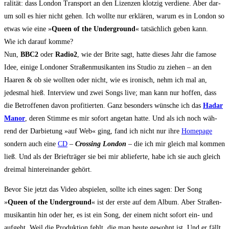
ra­li­tät: dass Lon­don Trans­port an den Lizen­zen klot­zig ver­die­ne. Aber dar­
um soll es hier nicht gehen. Ich woll­te nur erklä­ren, war­um es in Lon­don so
etwas wie eine »
Queen of the Under­ground
« tat­säch­lich geben kann.
Wie ich dar­auf komme?
Nun,
BBC2
oder
Radio2
, wie der Bri­te sagt, hat­te die­ses Jahr die famo­se
Idee, eini­ge Lon­do­ner Stra­ßen­mu­si­kan­ten ins Stu­dio zu zie­hen – an den
Haa­ren & ob sie woll­ten oder nicht, wie es iro­nisch, nehm ich mal an,
jedes­mal hieß. Inter­view und zwei Songs live; man kann nur hof­fen, dass
die Betrof­fe­nen davon pro­fi­tier­ten. Ganz beson­ders wün­sche ich das
Hadar
Man­or
, deren Stim­me es mir sofort ange­tan hat­te. Und als ich noch wäh­
rend der Dar­bie­tung »auf Web« ging, fand ich nicht nur ihre
Home­page
son­dern auch eine
CD
–
Crossing Lon­don
– die ich mir gleich mal kom­men
ließ. Und als der Brief­trä­ger sie bei mir ablie­fer­te, habe ich sie auch gleich
drei­mal hin­ter­ein­an­der gehört.
Bevor Sie jetzt das Video abspie­len, soll­te ich eines sagen: Der Song
»
Queen of the Under­ground
« ist der ers­te auf dem Album. Aber Stra­ßen­
mu­si­kan­tin hin oder her, es ist ein Song, der einem nicht sofort ein- und
auf­geht. Weil die Pro­duk­ti­on fehlt, die man heu­te gewohnt ist. Und er fällt