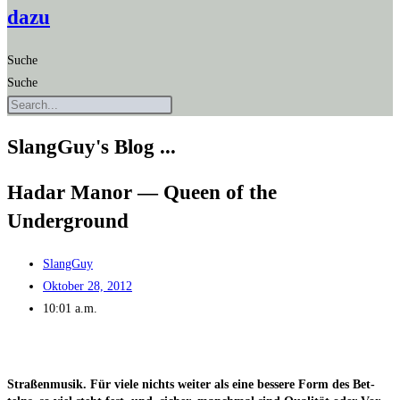
dazu
Suche
Suche
SlangGuy's Blog ...
Hadar Man­or — Queen of the
Underground
SlangGuy
Oktober 28, 2012
10:01 a.m.
Stra­ßen­mu­sik. Für vie­le nichts wei­ter als eine bes­se­re Form des Bet­