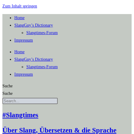
Zum Inhalt springen
Home
SlangGuy’s Dic­tion­a­ry
Slang­times-Forum
Impres­sum
Home
SlangGuy’s Dic­tion­a­ry
Slang­times-Forum
Impres­sum
Suche
Suche
#Slangtimes
Über Slang, Übersetzen & die Sprache