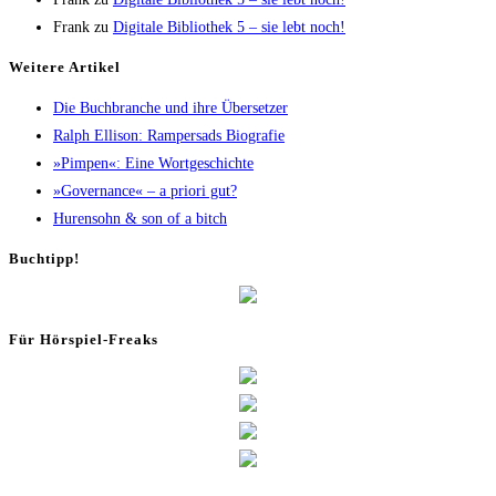
Frank
zu
Digi­ta­le Biblio­thek 5 – sie lebt noch!
Wei­te­re Artikel
Die Buch­bran­che und ihre Übersetzer
Ralph Elli­son: Ram­pers­ads Biografie
»Pim­pen«: Eine Wortgeschichte
»Gover­nan­ce« – a prio­ri gut?
Huren­sohn & son of a bitch
Buch­tipp!
Für Hör­spiel-Freaks