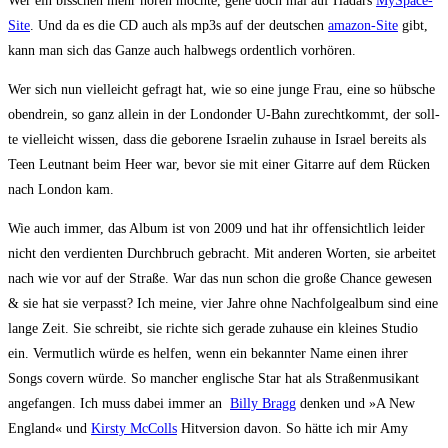
Wer ein biss­chen mehr hören möch­te, gehe doch mal auf Hadars
MySpace-
Site
. Und da es die CD auch als mp3s auf der deut­schen
ama­zon-Site
gibt,
kann man sich das Gan­ze auch halb­wegs ordent­lich vorhören.
Wer sich nun viel­leicht gefragt hat, wie so eine jun­ge Frau, eine so hüb­sche
oben­drein, so ganz allein in der Lon­don­der U‑Bahn zurecht­kommt, der soll­
te viel­leicht wis­sen, dass die gebo­re­ne Israe­lin zuhau­se in Isra­el bereits als
Teen Leut­nant beim Heer war, bevor sie mit einer Gitar­re auf dem Rücken
nach Lon­don kam.
Wie auch immer, das Album ist von 2009 und hat ihr offen­sicht­lich lei­der
nicht den ver­dien­ten Durch­bruch gebracht. Mit ande­ren Wor­ten, sie arbei­tet
nach wie vor auf der Stra­ße. War das nun schon die gro­ße Chan­ce gewe­sen
& sie hat sie ver­passt? Ich mei­ne, vier Jah­re ohne Nach­fol­ge­al­bum sind eine
lan­ge Zeit. Sie schreibt, sie rich­te sich gera­de zuhau­se ein klei­nes Stu­dio
ein. Ver­mut­lich wür­de es hel­fen, wenn ein bekann­ter Name einen ihrer
Songs covern wür­de. So man­cher eng­li­sche Star hat als Stra­ßen­mu­si­kant
ange­fan­gen. Ich muss dabei immer an
Bil­ly Bragg
den­ken und »A New
Eng­land« und
Kirs­ty McColls
Hit­ver­si­on davon. So hät­te ich mir Amy