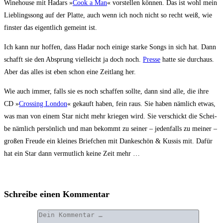
Wine­house mit Hadars »
Cook a Man
« vor­stel­len kön­nen. Das ist wohl mein
Lieb­lings­song auf der Plat­te, auch wenn ich noch nicht so recht weiß, wie
fins­ter das eigent­lich gemeint ist.
Ich kann nur hof­fen, dass Hadar noch eini­ge star­ke Songs in sich hat. Dann
schafft sie den Absprung viel­leicht ja doch noch.
Pres­se
hat­te sie durch­aus.
Aber das alles ist eben schon eine Zeit­lang her.
Wie auch immer, falls sie es noch schaf­fen soll­te, dann sind alle, die ihre
CD »
Crossing Lon­don
« gekauft haben, fein raus. Sie haben näm­lich etwas,
was man von einem Star nicht mehr krie­gen wird. Sie ver­schickt die Schei­
be näm­lich per­sön­lich und man bekommt zu sei­ner – jeden­falls zu mei­ner –
gro­ßen Freu­de ein klei­nes Brief­chen mit Dan­ke­schön & Kus­sis mit. Dafür
hat ein Star dann ver­mut­lich kei­ne Zeit mehr …
Schreibe einen Kommentar