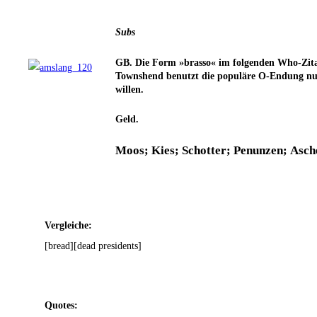
Subs
GB. Die Form »bras­so« im fol­gen­den Who-Zitat
Town­s­hend benutzt die popu­lä­re O‑Endung n
willen.
Geld.
Moos; Kies; Schot­ter; Penun­zen; Asch
Ver­glei­che:
[bread][dead pre­si­dents]
Quo­tes: