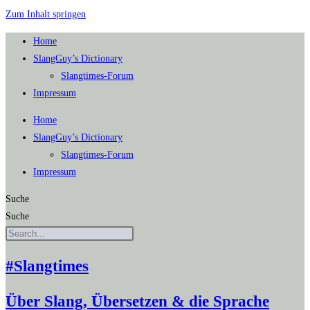
Zum Inhalt springen
Home
SlangGuy’s Dic­tion­a­ry
Slang­times-Forum
Impres­sum
Home
SlangGuy’s Dic­tion­a­ry
Slang­times-Forum
Impres­sum
Suche
Suche
#Slangtimes
Über Slang, Übersetzen & die Sprache