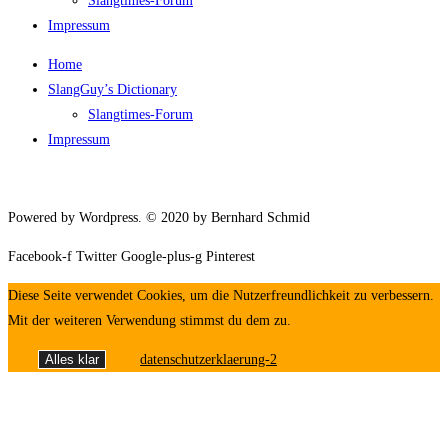
Slang­times-Forum
Impres­sum
Home
SlangGuy’s Dic­tion­a­ry
Slang­times-Forum
Impres­sum
Powered by Wordpress. © 2020 by Bernhard Schmid
Facebook-f
Twitter
Google-plus-g
Pinterest
Diese Seite verwendet Cookies, um die Nutzerfreundlichkeit zu verbessern.
Mit der weiteren Verwendung stimmst du dem zu.
Alles klar
datenschutzerklaerung-2