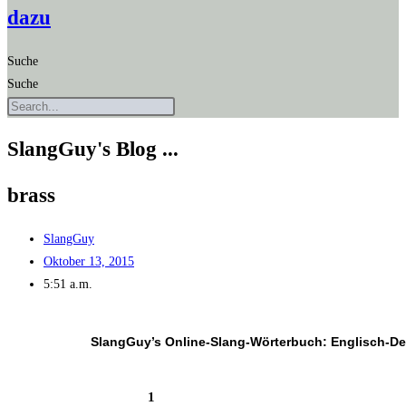
dazu
Suche
Suche
SlangGuy's Blog ...
brass
SlangGuy
Oktober 13, 2015
5:51 a.m.
SlangGuy’s Online-Slang-Wör­ter­buch: Englisch-D
1