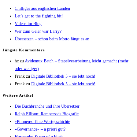
Chil­li­ges aus eng­li­schen Landen
Let’s get to the fight­ing bit!
Vide­os im Blog
Wer zum Gei­er war Larry?
Über­set­zen – schon beim Mot­to fängt es an
Jüngs­te Kommentare
hc
zu
Avi­de­mux Batch – Sta­pel­ver­ar­bei­tung leicht gemacht (mehr
oder weniger)
Frank
zu
Digi­ta­le Biblio­thek 5 – sie lebt noch!
Frank
zu
Digi­ta­le Biblio­thek 5 – sie lebt noch!
Wei­te­re Artikel
Die Buch­bran­che und ihre Übersetzer
Ralph Elli­son: Ram­pers­ads Biografie
»Pim­pen«: Eine Wortgeschichte
»Gover­nan­ce« – a prio­ri gut?
Huren­sohn & son of a bitch