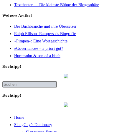
Texttheater — Die kleinste Bühne der Blogosphäre
Wei­te­re Artikel
Die Buch­bran­che und ihre Übersetzer
Ralph Elli­son: Ram­pers­ads Biografie
»Pim­pen«: Eine Wortgeschichte
»Gover­nan­ce« – a prio­ri gut?
Huren­sohn & son of a bitch
Buch­tipp!
Buch­tipp!
Home
SlangGuy’s Dic­tion­a­ry