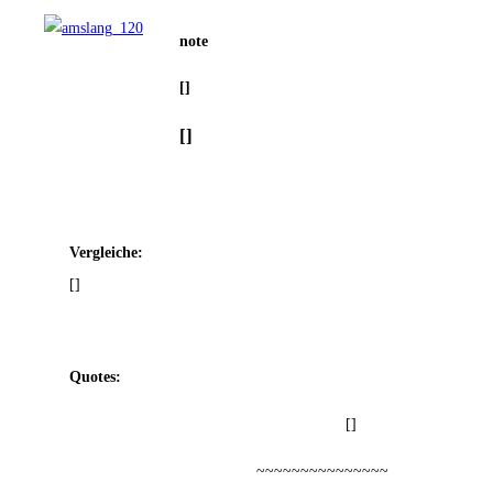
note
[]
[]
Ver­glei­che:
[]
Quo­tes:
[]
~~~~~~~~~~~~~~~