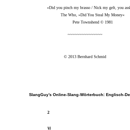
»Did you pinch my bras­so / Nick my gelt, you ass
The Who, »Did You Ste­al My Money«
Pete Town­s­hend © 1981
~~~~~~~~~~~~~~~
© 2013 Bern­hard Schmid
SlangGuy’s Online-Slang-Wör­ter­buch: Englisch-D
2
Vi