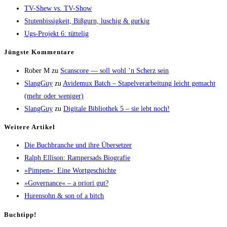
TV-Shew vs. TV-Show
Stu­ten­bis­sig­keit, Biß­gurn, luschig & gurkig
Ugs-Pro­jekt 6: tüttelig
Jüngs­te Kommentare
Rober M
zu
Scans­core — soll wohl ’n Scherz sein
SlangGuy
zu
Avi­de­mux Batch – Sta­pel­ver­ar­bei­tung leicht gemacht
(mehr oder weniger)
SlangGuy
zu
Digi­ta­le Biblio­thek 5 – sie lebt noch!
Wei­te­re Artikel
Die Buch­bran­che und ihre Übersetzer
Ralph Elli­son: Ram­pers­ads Biografie
»Pim­pen«: Eine Wortgeschichte
»Gover­nan­ce« – a prio­ri gut?
Huren­sohn & son of a bitch
Buch­tipp!