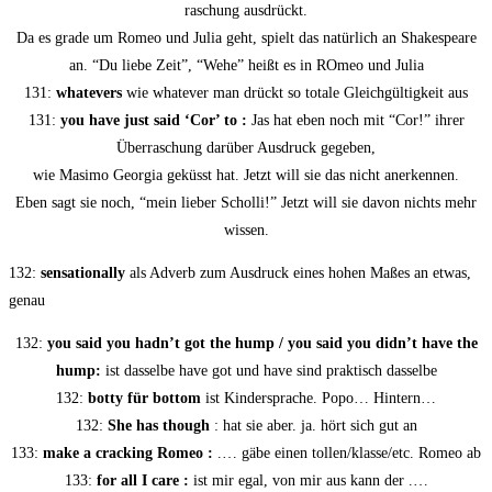
ra­schung ausdrückt.
Da es gra­de um Romeo und Julia geht, spielt das natür­lich an Shake­speare
an. “Du lie­be Zeit”, “Wehe” heißt es in ROmeo und Julia
131:
wha­te­vers
wie wha­te­ver man drückt so tota­le Gleich­gül­tig­keit aus
131:
you have just said ‘Cor’ to :
Jas hat eben noch mit “Cor!” ihrer
Über­ra­schung dar­über Aus­druck gegeben,
wie Masi­mo Geor­gia geküsst hat. Jetzt will sie das nicht anerkennen.
Eben sagt sie noch, “mein lie­ber Schol­li!” Jetzt will sie davon nichts mehr
wissen.
132:
sen­sa­tio­nal­ly
als Adverb zum Aus­druck eines hohen Maßes an etwas,
genau
132:
you said you hadn’t got the hump / you said you did­n’t have the
hump:
ist das­sel­be have got und have sind prak­tisch dasselbe
132:
bot­ty für bot­tom
ist Kin­der­spra­che. Popo… Hintern…
132:
She has though
: hat sie aber. ja. hört sich gut an
133:
make a crack­ing Romeo :
.… gäbe einen tollen/klasse/etc. Romeo ab
133:
for all I care :
ist mir egal, von mir aus kann der .…