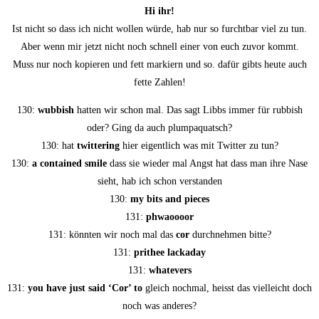
Hi ihr!
Ist nicht so dass ich nicht wol­len wür­de, hab nur so furcht­bar viel zu tun.
Aber wenn mir jetzt nicht noch schnell einer von euch zuvor kommt.
Muss nur noch kopie­ren und fett marki­ern und so. dafür gibts heu­te auch
fet­te Zahlen!
130:
wub­bish
hat­ten wir schon mal. Das sagt Libbs immer für rub­bish
oder? Ging da auch plumpaquatsch?
130: hat
twit­te­ring
hier eigent­lich was mit Twit­ter zu tun?
130:
a con­tai­ned smi­le
dass sie wie­der mal Angst hat dass man ihre Nase
sieht, hab ich schon verstanden
130:
my bits and pieces
131:
phwaooo­or
131: könn­ten wir noch mal das
cor
durch­neh­men bitte?
131:
prithee lack­a­day
131:
wha­te­vers
131:
you have just said ‘Cor’ to
gleich noch­mal, heisst das viel­leicht doch
noch was anderes?