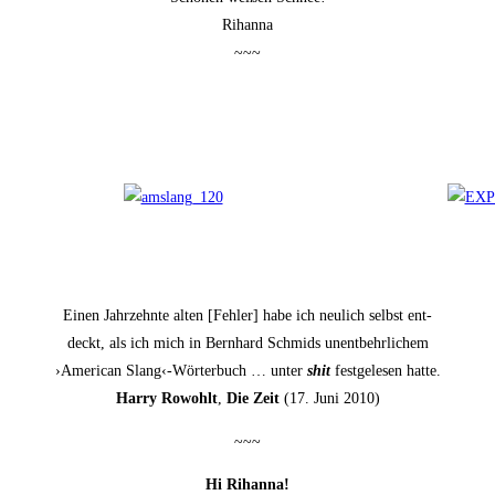
Rihanna
~~~
Einen Jahr­zehn­te alten [Feh­ler] habe ich neu­lich selbst ent­
deckt, als ich mich in Bern­hard Schmids unent­behr­li­chem
›Ame­ri­can Slang‹-Wörterbuch … unter
shit
fest­ge­le­sen hatte.
Har­ry Rowohlt
,
Die Zeit
(17. Juni 2010)
~~~
Hi Rihan­na!