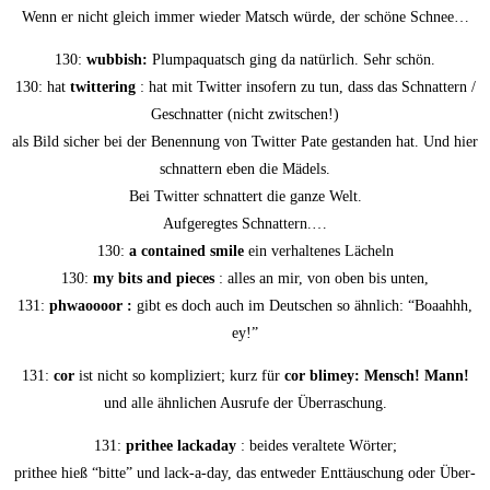
Wenn er nicht gleich immer wie­der Matsch wür­de, der schö­ne Schnee…
130:
wub­bish:
Plum­pa­quatsch ging da natür­lich. Sehr schön.
130: hat
twit­te­ring
: hat mit Twit­ter inso­fern zu tun, dass das Schnat­tern /
Geschnat­ter (nicht zwitschen!)
als Bild sicher bei der Benen­nung von Twit­ter Pate gestan­den hat. Und hier
schnat­tern eben die Mädels.
Bei Twit­ter schnat­tert die gan­ze Welt.
Auf­ge­reg­tes Schnattern.…
130:
a con­tai­ned smi­le
ein ver­hal­te­nes Lächeln
130:
my bits and pie­ces
: alles an mir, von oben bis unten,
131:
phwaooo­or :
gibt es doch auch im Deut­schen so ähn­lich: “Boaahhh,
ey!”
131:
cor
ist nicht so kom­pli­ziert; kurz für
cor bli­mey: Mensch! Mann!
und alle ähn­li­chen Aus­ru­fe der Überraschung.
131:
prithee lack­a­day
: bei­des ver­al­te­te Wörter;
prithee hieß “bit­te” und lack-a-day, das ent­we­der Ent­täu­schung oder Über­