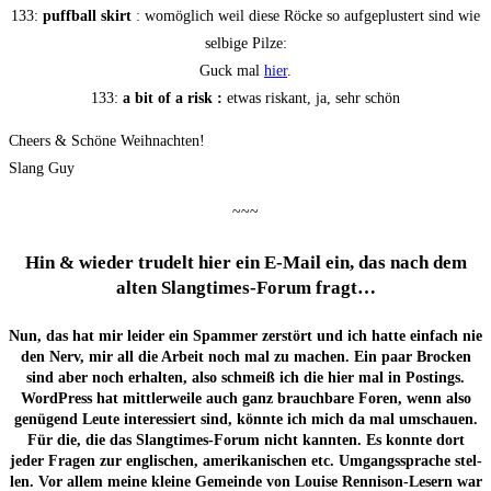
133:
puff­ball skirt
: womög­lich weil die­se Röcke so auf­ge­plus­tert sind wie
sel­bi­ge Pilze:
Guck mal
hier
.
133:
a bit of a risk :
etwas ris­kant, ja, sehr schön
Che­ers & Schö­ne Weihnachten!
Slang Guy
~~~
Hin & wie­der tru­delt hier ein E‑Mail ein, das nach dem
alten Slang­times-Forum fragt…
Nun, das hat mir lei­der ein Spam­mer zer­stört und ich hat­te ein­fach nie
den Nerv, mir all die Arbeit noch mal zu machen. Ein paar Bro­cken
sind aber noch erhal­ten, also schmeiß ich die hier mal in Pos­tings.
Word­Press hat mitt­ler­wei­le auch ganz brauch­ba­re Foren, wenn also
genü­gend Leu­te inter­es­siert sind, könn­te ich mich da mal umschau­en.
Für die, die das Slang­times-Forum nicht kann­ten. Es konn­te dort
jeder Fra­gen zur eng­li­schen, ame­ri­ka­ni­schen etc. Umgangs­spra­che stel­
len. Vor allem mei­ne klei­ne Gemein­de von Loui­se Ren­ni­son-Lesern war