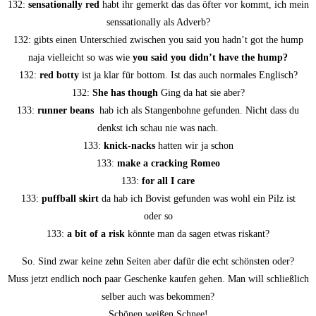
132:
sen­sa­tio­nal­ly red
habt ihr gemerkt das das öfter vor kommt, ich mein
sen­s­sa­tio­nal­ly als Adverb?
132: gibts einen Unter­schied zwi­schen you said you hadn’t got the hump
naja viel­leicht so was wie
you said you did­n’t have the hump?
132:
red bot­ty
ist ja klar für bot­tom. Ist das auch nor­ma­les Englisch?
132:
She has though
Ging da hat sie aber?
133:
run­ner beans
hab ich als Stan­gen­boh­ne gefun­den. Nicht dass du
denkst ich schau nie was nach.
133:
knick-nacks
hat­ten wir ja schon
133:
make a crack­ing Romeo
133:
for all I care
133:
puff­ball skirt
da hab ich Bovist gefun­den was wohl ein Pilz ist
oder so
133:
a bit of a risk
könn­te man da sagen etwas riskant?
So. Sind zwar kei­ne zehn Sei­ten aber dafür die echt schöns­ten oder?
Muss jetzt end­lich noch paar Geschen­ke kau­fen gehen. Man will schließ­lich
sel­ber auch was bekommen?
Schö­nen wei­ßen Schnee!