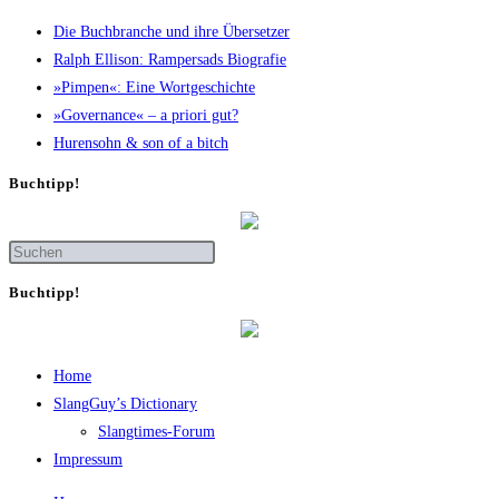
Die Buch­bran­che und ihre Übersetzer
Ralph Elli­son: Ram­pers­ads Biografie
»Pim­pen«: Eine Wortgeschichte
»Gover­nan­ce« – a prio­ri gut?
Huren­sohn & son of a bitch
Buch­tipp!
Buch­tipp!
Home
SlangGuy’s Dic­tion­a­ry
Slang­times-Forum
Impres­sum