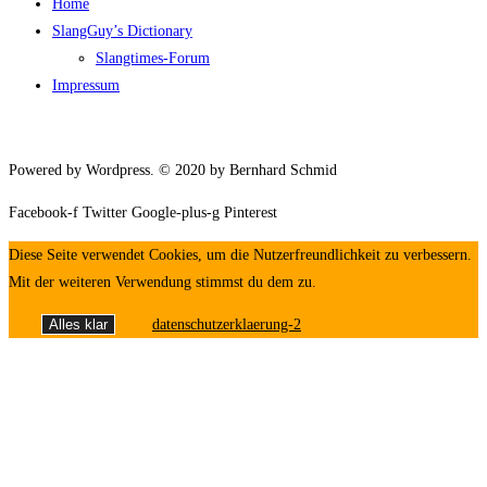
Home
SlangGuy’s Dic­tion­a­ry
Slang­times-Forum
Impres­sum
Powered by Wordpress. © 2020 by Bernhard Schmid
Facebook-f
Twitter
Google-plus-g
Pinterest
Diese Seite verwendet Cookies, um die Nutzerfreundlichkeit zu verbessern.
Mit der weiteren Verwendung stimmst du dem zu.
Alles klar
datenschutzerklaerung-2