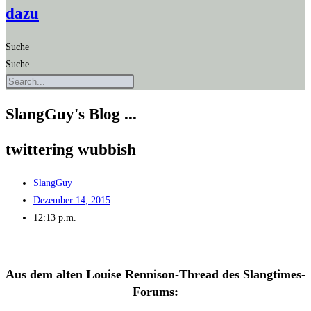
dazu
Suche
Suche
SlangGuy's Blog ...
twit­te­ring wubbish
SlangGuy
Dezember 14, 2015
12:13 p.m.
Aus dem alten Loui­se Ren­ni­son-Thread des Slangtimes-
Forums: