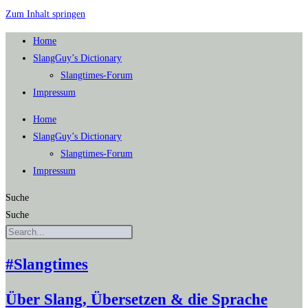
Zum Inhalt springen
Home
SlangGuy’s Dic­tion­a­ry
Slang­times-Forum
Impres­sum
Home
SlangGuy’s Dic­tion­a­ry
Slang­times-Forum
Impres­sum
Suche
Suche
#Slangtimes
Über Slang, Übersetzen & die Sprache