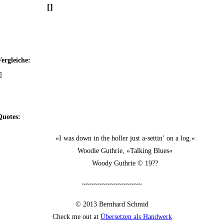
[]
er­glei­che:
]
uo­tes:
»I was down in the hol­ler just a‑settin’ on a log.«
Woo­die Gut­hrie, »Tal­king Blues«
Woo­dy Gut­hrie © 19??
~~~~~~~~~~~~~~~
© 2013 Bern­hard Schmid
Check me out at
Über­set­zen als Handwerk