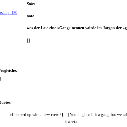
Subs
note
was der Laie eine »Gang« nen­nen wür­de im Jar­gon der »ga
[]
er­glei­che:
]
uo­tes:
»I hoo­ked up with a new crew / […] You might call it a gang, but we cal
it a set«