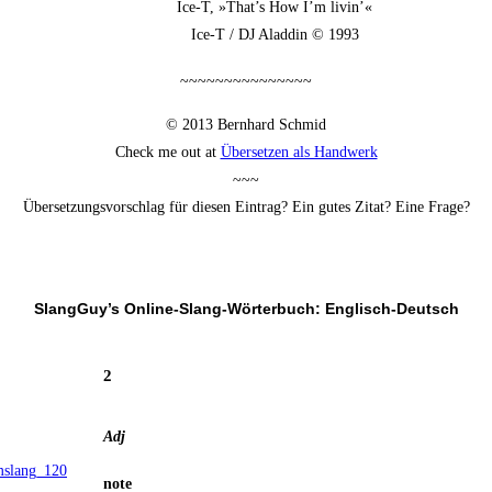
Ice‑T, »That’s How I’m livin’«
Ice‑T / DJ Alad­din © 1993
~~~~~~~~~~~~~~~
© 2013 Bern­hard Schmid
Check me out at
Über­set­zen als Handwerk
~~~
Über­set­zungs­vor­schlag für die­sen Ein­trag? Ein gutes Zitat? Eine Frage?
SlangGuy’s Online-Slang-Wör­ter­buch: Englisch-Deutsch
2
Adj
note