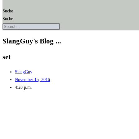
Suche
Suche
SlangGuy's Blog ...
set
SlangGuy
November 15, 2016
4:28 p.m.