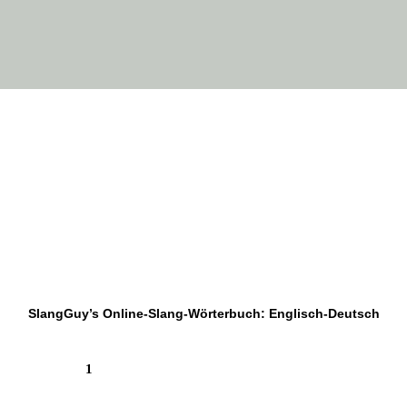
SlangGuy’s Online-Slang-Wör­ter­buch: Englisch-Deutsch
1