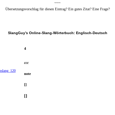
~~~
Über­set­zungs­vor­schlag für die­sen Ein­trag? Ein gutes Zitat? Eine Frage?
SlangGuy’s Online-Slang-Wör­ter­buch: Englisch-Deutsch
4
ccc
note
[]
[]