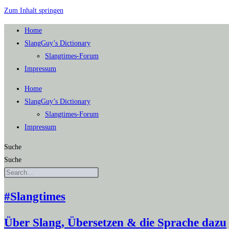
Zum Inhalt springen
Home
SlangGuy’s Dic­tion­a­ry
Slang­times-Forum
Impres­sum
Home
SlangGuy’s Dic­tion­a­ry
Slang­times-Forum
Impres­sum
Suche
Suche
#Slangtimes
Über Slang, Übersetzen & die Sprache dazu