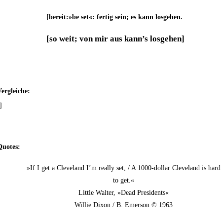
[bereit:»be set«: fer­tig sein; es kann losgehen.
[so weit; von mir aus kann’s losgehen]
er­glei­che:
]
uo­tes:
»If I get a Cleve­land I’m real­ly set, / A 1000-dol­lar Cleve­land is hard
to get.«
Litt­le Wal­ter, »Dead Presidents«
Wil­lie Dixon / B. Emer­son © 1963