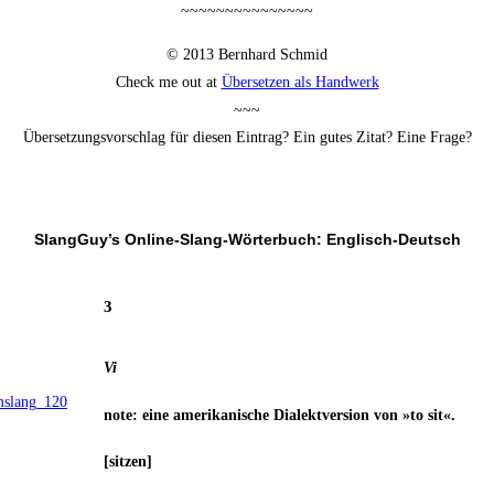
~~~~~~~~~~~~~~~
© 2013 Bern­hard Schmid
Check me out at
Über­set­zen als Handwerk
~~~
Über­set­zungs­vor­schlag für die­sen Ein­trag? Ein gutes Zitat? Eine Frage?
SlangGuy’s Online-Slang-Wör­ter­buch: Englisch-Deutsch
3
Vi
note: eine ame­ri­ka­ni­sche Dia­lekt­ver­si­on von »to sit«.
[sit­zen]