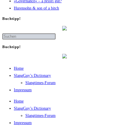
»Gover­nan­ce« – a prio­ri gut?
Huren­sohn & son of a bitch
Buch­tipp!
Buch­tipp!
Home
SlangGuy’s Dic­tion­a­ry
Slang­times-Forum
Impres­sum
Home
SlangGuy’s Dic­tion­a­ry
Slang­times-Forum
Impres­sum