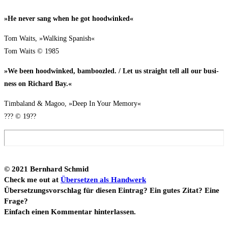
»He never sang when he got hoodwinked«
Tom Waits, »Wal­king Spa­nish«
Tom Waits © 1985
»We been hood­win­ked, bam­booz­led. / Let us straight tell all our busi­
ness on Richard Bay.«
Tim­ba­land & Magoo, »Deep In Your Memo­ry«
??? © 19??
© 2021 Bern­hard Schmid
Check me out at
Über­set­zen als Hand­werk
Über­set­zungs­vor­schlag für die­sen Ein­trag? Ein gutes Zitat? Eine
Fra­ge?
Ein­fach einen Kom­men­tar hinterlassen.