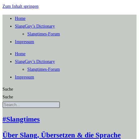
Zum Inhalt springen
Home
SlangGuy’s Dic­tion­a­ry
Slang­times-Forum
Impres­sum
Home
SlangGuy’s Dic­tion­a­ry
Slang­times-Forum
Impres­sum
Suche
Suche
#Slangtimes
Über Slang, Übersetzen & die Sprache