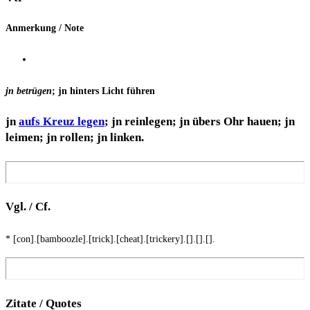
Anmer­kung / Note
jn betrü­gen
; jn hin­ters Licht führen
jn
aufs Kreuz legen
; jn rein­le­gen; jn übers Ohr hau­en; jn
lei­men; jn rol­len; jn linken.
Vgl. / Cf.
* [con].[bamboozle].[trick].[cheat].[trickery].[].[].[].
Zita­te / Quotes