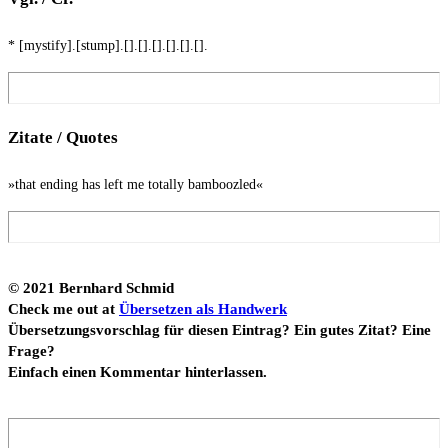
* [mystify].[stump].[].[].[].[].[].[].
Zita­te / Quotes
»that ending has left me total­ly bamboozled«
© 2021 Bern­hard Schmid
Check me out at
Über­set­zen als Hand­werk
Über­set­zungs­vor­schlag für die­sen Ein­trag? Ein gutes Zitat? Eine
Fra­ge?
Ein­fach einen Kom­men­tar hinterlassen.