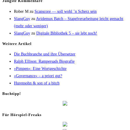
Jüngs­te Kommentare
Rober M
zu
Scans­core — soll wohl ’n Scherz sein
SlangGuy
zu
Avi­de­mux Batch – Sta­pel­ver­ar­bei­tung leicht gemacht
(mehr oder weniger)
SlangGuy
zu
Digi­ta­le Biblio­thek 5 – sie lebt noch!
Wei­te­re Artikel
Die Buch­bran­che und ihre Übersetzer
Ralph Elli­son: Ram­pers­ads Biografie
»Pim­pen«: Eine Wortgeschichte
»Gover­nan­ce« – a prio­ri gut?
Huren­sohn & son of a bitch
Buch­tipp!
Für Hör­spiel-Freaks