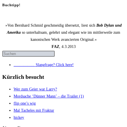
Buchtipp!
»Von Bernhard Schmid geschmeidig übersetzt, liest sich
Bob Dylan und
Amerika
so unterhaltsam, gelehrt und elegant wie im mittlerweile zum
kanonischen Werk avancierten Original.«
FAZ
, 4.3.2013
……………. Slang­fra­ge? Click here!
Kürzlich besucht
Wer zum Gei­er war Larry?
Mord­sa­che ‘Dün­ner Mann’ – die Trai­ler (1)
flip one’s wig
Mal Tache­les mit Fraktur
hickey