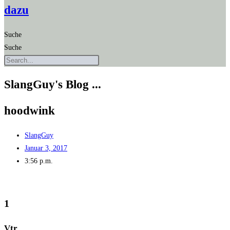
dazu
Suche
Suche
SlangGuy's Blog ...
hood­wink
SlangGuy
Januar 3, 2017
3:56 p.m.
1
Vtr