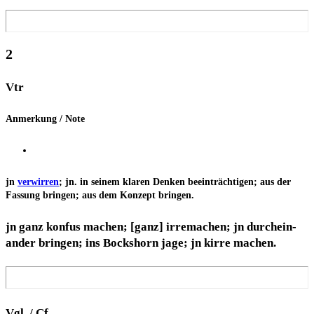
2
Vtr
Anmer­kung / Note
jn
ver­wir­ren
; jn. in sei­nem kla­ren Den­ken beein­träch­ti­gen; aus der
Fas­sung brin­gen; aus dem Kon­zept bringen.
jn ganz kon­fus machen; [ganz] irre­ma­chen; jn durch­ein­
an­der brin­gen; ins Bocks­horn jage; jn kir­re machen.
Vgl. / Cf.