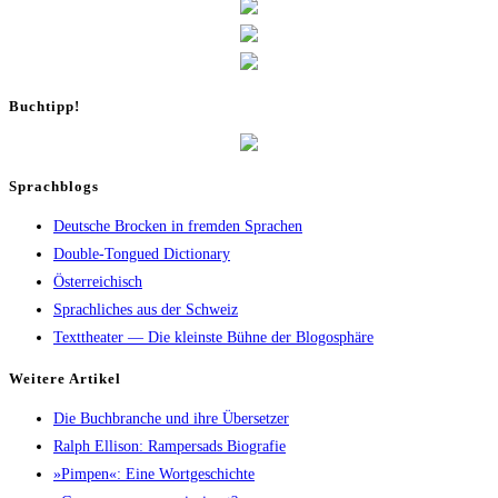
Buch­tipp!
Sprachblogs
Deutsche Brocken in fremden Sprachen
Double-Tongued Dictionary
Österreichisch
Sprachliches aus der Schweiz
Texttheater — Die kleinste Bühne der Blogosphäre
Wei­te­re Artikel
Die Buch­bran­che und ihre Übersetzer
Ralph Elli­son: Ram­pers­ads Biografie
»Pim­pen«: Eine Wortgeschichte