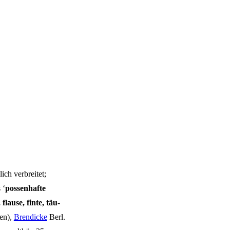
ch ver­brei­tet;
 ‘
pos­sen­haf­te
 flau­se, fin­te, täu­
ken),
Bren­di­cke
Berl.