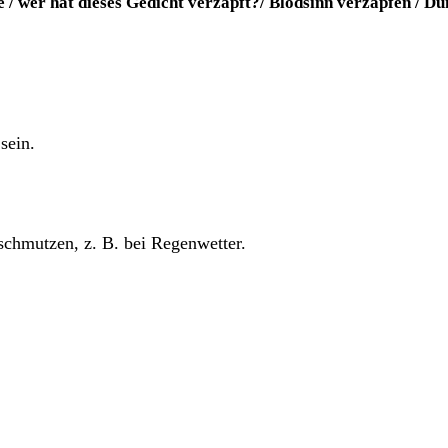
e /
wer hat die­ses Gedicht
ver­zapft
?/
Blöd­sinn
ver­zap­fen /
Dum
 sein.
r beschmut­zen, z. B. bei Regenwetter.