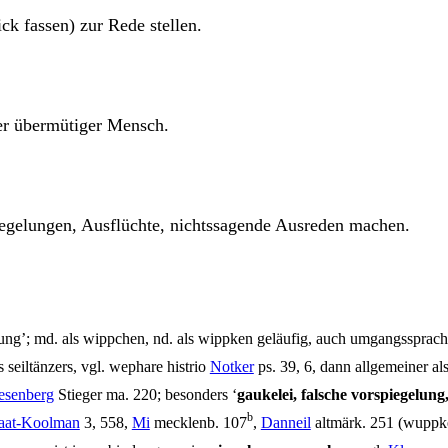
k fas­sen) zur Rede stellen.
ger über­mü­ti­ger Mensch.
­ge­lun­gen, Aus­flüch­te, nichts­sa­gen­de Aus­re­den machen.
rung’; md. als wipp­chen, nd. als wipp­ken geläu­fig, auch umgangs­sprach­li
eil­tän­zers, vgl. wepha­re his­trio
Not­ker
ps. 39, 6, dann all­ge­mei­ner als
e­sen­berg
Stie­ger ma. 220; beson­ders ‘
gau­ke­lei, fal­sche vor­spie­ge­lung,
b
aat-Kool­man
3, 558,
Mi
meck­lenb. 107
,
Dann­eil
alt­märk. 251 (wupp­