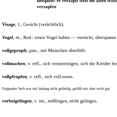
Bei­spie­le:
er
ver­zapft
stets die alten Wit­z
ver­zap­fen
Visa­ge
, f., Gesicht (ver­ächt­lich).
Vogel
, m., Red.: einen Vogel haben — ver­rückt, über­spannt
voll­ge­propft
, part., mit Men­schen überfüllt.
voll­ma­chen
, v. refl., sich ver­un­rei­ni­gen, sich die Klei­de
voll­pfrop­fen
, v. refl., sich voll essen.
Fol­gen­des Verb war mir bis­lang nicht geläu­fig, gefällt mir aber recht gut:
vor­bei­ge­lin­gen
, v. int., miß­lin­gen, nicht gelingen.