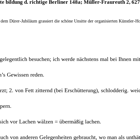
te
bil­dung
d.
rich­ti­ge
Ber­li­ner
148
a
;
Mül­ler-Frau­reuth
2,
627
dem Dürer‑Jubiläum gras­siert die schö­ne Unsit­te der orga­ni­sier­ten Künstler‑H
 gele­gent­lich besu­chen; ich wer­de nächs­tens mal bei Ihnen
 in’s Gewis­sen reden.
rzt; 2. von Fett zit­ternd (bei Erschüt­te­rung), schlod­de­rig. we
örpern.
 sich vor Lachen wäl­zen = über­mä­ßig lachen.
n; auch von ande­ren Gele­gen­hei­ten gebraucht, wo man als unt­hä­t