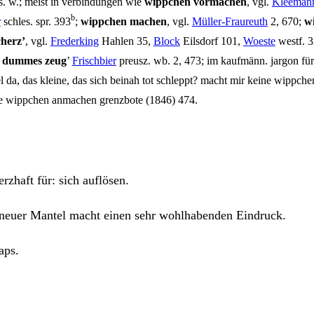
. w.; meist in ver­bin­dun­gen wie
wipp­chen vor­ma­chen
, vgl.
Klee­man
b
r
schles. spr. 393
;
wipp­chen machen
, vgl.
Mül­ler-Frau­reuth
2, 670;
wi
cherz’
, vgl.
Fre­de­r­king
Hah­len 35,
Block
Eils­dorf 101,
Woes­te
westf. 
, dum­mes zeug
’
Frisch­bier
preusz. wb. 2, 473; im kauf­männ. jar­gon für
­nel da, das klei­ne, das sich bei­nah tot schleppt? macht mir kei­ne wipp­ch
i­ne wipp­chen anma­chen grenz­bo­te (1846) 474.
erz­haft für: sich auflösen.
 neu­er Man­tel macht einen sehr wohl­ha­ben­den Eindruck.
naps.