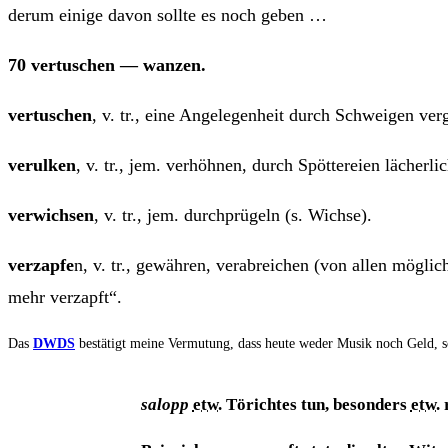
der­um eini­ge davon soll­te es noch geben …
70 ver­tu­schen — wanzen.
ver­tu­schen
, v. tr., eine Ange­le­gen­heit durch Schwei­gen v
ver­ul­ken
, v. tr., jem. ver­höh­nen, durch Spöt­te­rei­en lächer­
ver­wich­sen
, v. tr., jem. durch­prü­geln (s. Wichse).
ver­zap­fe
n, v. tr., gewäh­ren, ver­ab­rei­chen (von allen mög
mehr verzapft“.
Das
DWDS
bestä­tigt mei­ne Ver­mu­tung, dass heu­te weder Musik noch Geld, 
salopp
etw.
Törich­tes tun, beson­ders
etw.
r