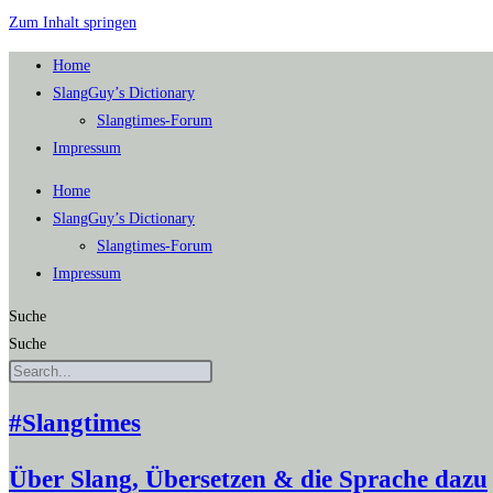
Zum Inhalt springen
Home
SlangGuy’s Dic­tion­a­ry
Slang­times-Forum
Impres­sum
Home
SlangGuy’s Dic­tion­a­ry
Slang­times-Forum
Impres­sum
Suche
Suche
#Slangtimes
Über Slang, Übersetzen & die Sprache dazu