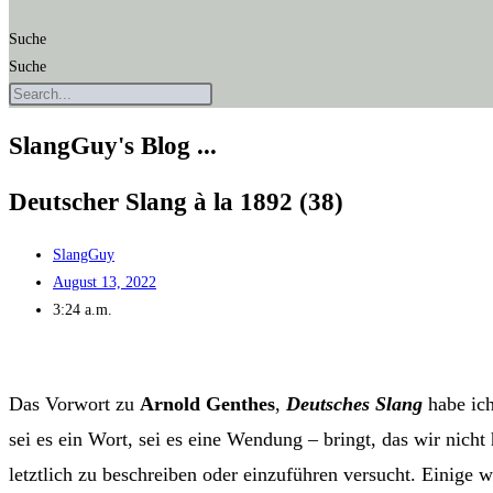
Suche
Suche
SlangGuy's Blog ...
Deut­scher Slang à la 1892 (38)
SlangGuy
August 13, 2022
3:24 a.m.
Das Vor­wort zu
Arnold Gen­thes
,
Deut­sches Slang
habe ich
sei es ein Wort, sei es eine Wen­dung – bringt, das wir nicht h
letzt­lich zu beschrei­ben oder ein­zu­füh­ren ver­sucht. Eini­