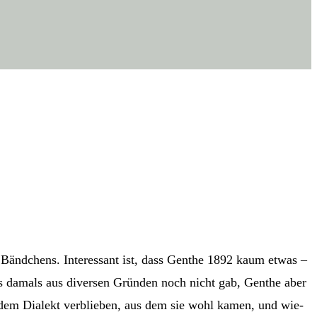
 Bänd­chens. Inter­es­sant ist, dass Gen­the 1892 kaum etwas –
s damals aus diver­sen Grün­den noch nicht gab, Gen­the aber
 in dem Dia­lekt ver­blie­ben, aus dem sie wohl kamen, und wie­