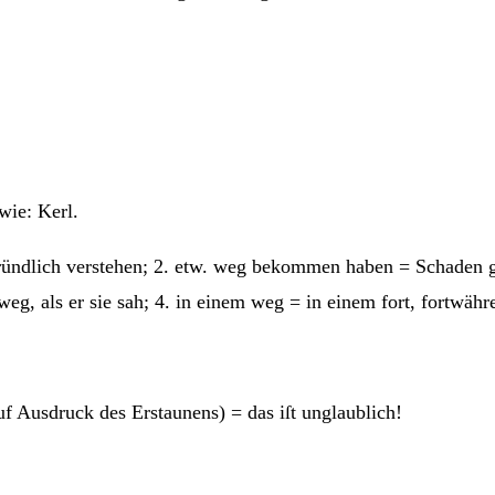
 wie: Kerl.
ründ­lich ver­ste­hen; 2. etw. weg bekom­men haben = Scha­den 
z weg, als er sie sah; 4. in einem weg = in einem fort, fortwäh
.
 auf Aus­druck des Erstau­nens) = das iſt unglaublich!