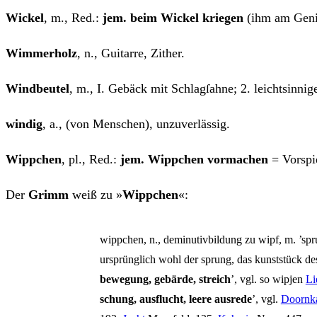
Wickel
, m., Red.:
jem. beim Wickel krie­gen
(ihm am Genic
Wim­mer­holz
, n., Gui­tar­re, Zither.
Wind­beu­tel
, m., I. Gebäck mit Schla­gſah­ne; 2. leicht­sin­ni­
win­dig
, a., (von Men­schen), unzuverlässig.
Wipp­chen
, pl., Red.:
jem. Wipp­chen vor­ma­chen
= Vor­spie
Der
Grimm
weiß zu »
Wipp­chen
«:
wipp­chen, n., demi­nu­tiv­bil­dung zu wipf, m. ’sp
ursprüng­lich wohl der sprung, das kunst­stück des s
bewe­gung, gebär­de, streich
’, vgl. so wip­jen
Li
schung, aus­flucht, lee­re aus­re­de
’, vgl.
Doorn­k