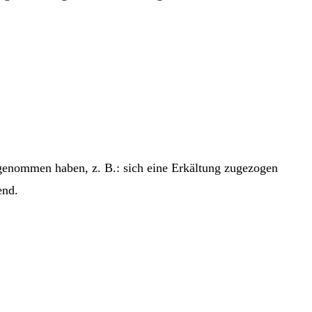
genom­men haben, z. B.: sich eine Erkäl­tung zuge­zo­gen
rend.