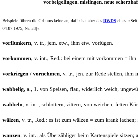
vor­bei
gelin­gen
,
mis­lin­gen,
neue
scherz­haf­
Bei­spie­le füh­ren die Grimms kei­ne an, dafür hat aber das
DWDS
eines: »Seit 
04.07.1975, Nr. 28]«
vor­flun­kern
, v. tr., jem. etw., ihm etw. vorlügen.
vor­kom­men
, v. int., Red.: bei einem mit vor­kom­men = ihn
vor­krie­gen / vor­neh­men
, v. tr., jen. zur Rede stel­len, ihm
wab­be­lig
, a., 1. von Spei­sen, flau, wider­lich weich, unge­wü
wab­beln
, v. int., schlot­tern, zit­tern, von wei­chen, fet­ten K
wäl­zen
, v. tr., Red.: es ist zum wäl­zen = zum krank lachen;
wan­zen
, v. int., als Über­zäh­li­ger beim Kar­ten­spie­le sit­ze