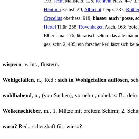
193,
Jecht
Mans­feld. 125,
Keh­r­ein
Nass. 447 u. s
Hentrich
Eichsf. 29,
Albrecht
Leipz. 237,
Rothe
Cre­ce­li­us
ober­hess. 918;
blas­ser auch ‘pos­se, s
Her­tel
Thür. 258,
Roven­ha­gen
Aach. 163; ‘
zote
Elberf. ma. 176; lite­ra­risch sel­ten: das alte män
ges. schr. 2, 485; ein for­scher kerl läszt sich ke
wis­pern
, v. int., flüstern.
Wohl­ge­fal­len
, n., Red.:
sich in Wohl­ge­fal­len auf­lö­sen
, sch
wohl­ha­bend
, a., (von Sachen), vor­nehm, nobel, z. B.: dein
Wol­ken­schie­ber
, m., 1. Müt­ze mit brei­tem Schirm; 2. Sch
woso?
Red., scherz­haft für: wieso?