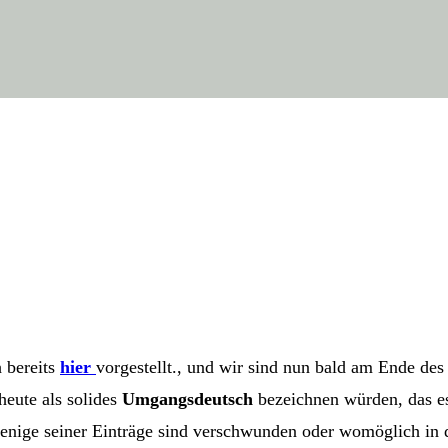
 bereits
hier
vor­ge­stellt., und wir sind nun bald am Ende des
eu­te als soli­des
Umgangs­deutsch
bezeich­nen wür­den, das e
ge weni­ge sei­ner Ein­trä­ge sind ver­schwun­den oder womög­lich