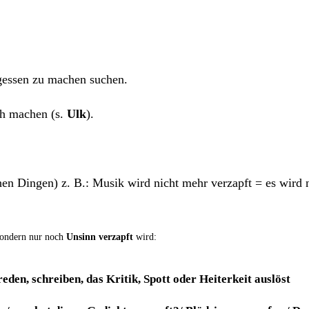
er­ges­sen zu machen suchen.
lich machen (s.
Ulk
).
­li­chen Din­gen) z. B.: Musik wird nicht mehr ver­zapft = es wi
son­dern nur noch
Unsinn ver­zapft
wird:
eden, schrei­ben, das Kri­tik, Spott oder Hei­ter­keit auslöst