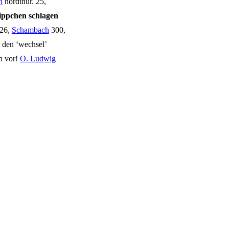
n
nord­thür. 25,
pp­chen schla­gen
326,
Scham­bach
300,
 den ‘wech­sel’
en vor!
O. Lud­wig