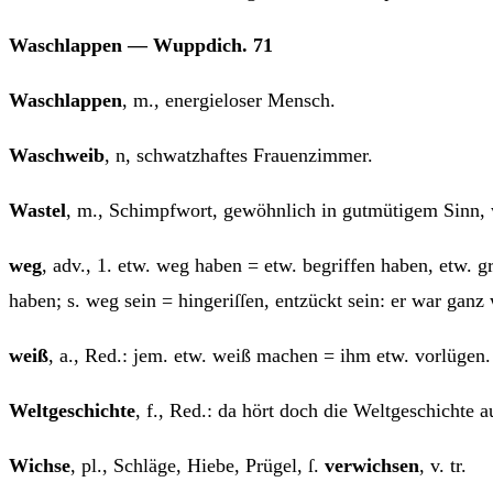
Wasch­lap­pen — Wupp­dich. 71
Wasch­lap­pen
, m., ener­gie­lo­ser Mensch.
Wasch­weib
, n, schwatz­haf­tes Frauenzimmer.
Was­tel
, m., Schimpf­wort, gewöhn­lich in gut­mü­ti­gem Sinn,
weg
, adv., 1. etw. weg haben = etw. begrif­fen haben, etw. g
haben; s. weg sein = hin­ge­riſſen, ent­zückt sein: er war gan
weiß
, a., Red.: jem. etw. weiß machen = ihm etw. vorlügen
Welt­ge­schich­te
, f., Red.: da hört doch die Welt­ge­schich­te
Wich­se
, pl., Schlä­ge, Hie­be, Prü­gel, ſ.
ver­wich­sen
, v. tr.