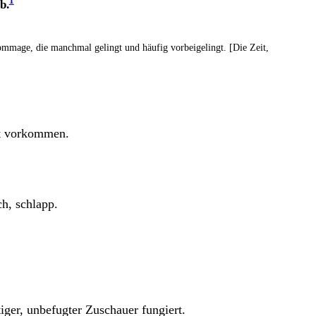
1
b
.
ommage, die manch­mal gelingt und häu­fig vor­bei­ge­lingt. [Die Zeit,
 mit vorkommen.
ich, schlapp.
i­ger, unbe­fug­ter Zuschau­er fungiert.