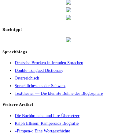
Buch­tipp!
Sprachblogs
Deutsche Brocken in fremden Sprachen
Double-Tongued Dictionary
Österreichisch
Sprachliches aus der Schweiz
Texttheater — Die kleinste Bühne der Blogosphäre
Wei­te­re Artikel
Die Buch­bran­che und ihre Übersetzer
Ralph Elli­son: Ram­pers­ads Biografie
»Pim­pen«: Eine Wortgeschichte