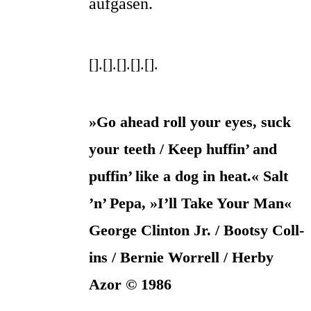
aufgasen.
[].[].[].[].[].
»Go ahead roll your eyes, suck
your tee­th / Keep huf­fin’ and
puf­fin’ like a dog in heat.« Salt
’n’ Pepa, »I’ll Take Your Man«
Geor­ge Clin­ton Jr. / Boot­sy Coll­
ins / Ber­nie Wor­rell / Her­by
Azor © 1986