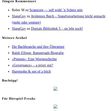
Jüngs­te Kommentare
Rober M
zu
Scans­core — soll wohl ’n Scherz sein
SlangGuy
zu
Avi­de­mux Batch – Sta­pel­ver­ar­bei­tung leicht gemacht
(mehr oder weniger)
SlangGuy
zu
Digi­ta­le Biblio­thek 5 – sie lebt noch!
Wei­te­re Artikel
Die Buch­bran­che und ihre Übersetzer
Ralph Elli­son: Ram­pers­ads Biografie
»Pim­pen«: Eine Wortgeschichte
»Gover­nan­ce« – a prio­ri gut?
Huren­sohn & son of a bitch
Buch­tipp!
Für Hör­spiel-Freaks