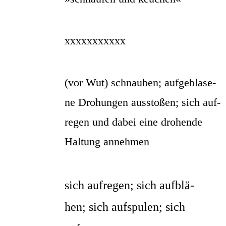
xxxxxxxxxxx
(vor Wut) schnau­ben; auf­ge­bla­se­
ne Dro­hun­gen aus­sto­ßen; sich auf­
re­gen und dabei eine dro­hen­de
Hal­tung annehmen
sich auf­re­gen; sich auf­blä­
hen; sich auf­spu­len; sich