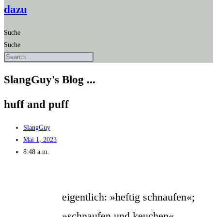
dazu
Suche
Suche
SlangGuy's Blog ...
huff and puff
SlangGuy
Mai 1, 2023
8:48 a.m.
eigent­lich: »hef­tig schnau­fen«;
»schnau­fen und keuchen«