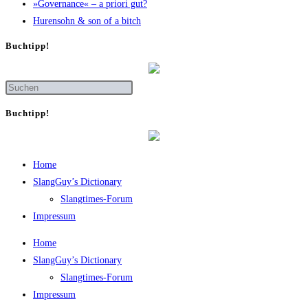
»Gover­nan­ce« – a prio­ri gut?
Huren­sohn & son of a bitch
Buch­tipp!
Buch­tipp!
Home
SlangGuy’s Dic­tion­a­ry
Slang­times-Forum
Impres­sum
Home
SlangGuy’s Dic­tion­a­ry
Slang­times-Forum
Impres­sum