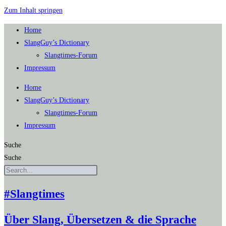
Zum Inhalt springen
Home
SlangGuy’s Dic­tion­a­ry
Slang­times-Forum
Impres­sum
Home
SlangGuy’s Dic­tion­a­ry
Slang­times-Forum
Impres­sum
Suche
Suche
#Slangtimes
Über Slang, Übersetzen & die Sprache