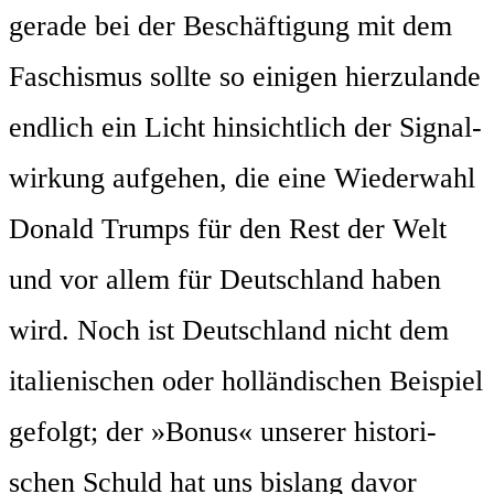
gera­de bei der Beschäf­ti­gung mit dem
Faschis­mus soll­te so eini­gen hier­zu­lan­de
end­lich ein Licht hin­sicht­lich der Signal­
wir­kung auf­ge­hen, die eine Wie­der­wahl
Donald Trumps für den Rest der Welt
und vor allem für Deutsch­land haben
wird. Noch ist Deutsch­land nicht dem
ita­lie­ni­schen oder hol­län­di­schen Bei­spiel
gefolgt; der »Bonus« unse­rer his­to­ri­
schen Schuld hat uns bis­lang davor