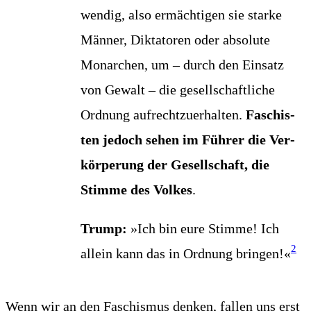
wen­dig, also ermäch­ti­gen sie star­ke
Män­ner, Dik­ta­to­ren oder abso­lu­te
Mon­ar­chen, um – durch den Ein­satz
von Gewalt – die gesell­schaft­li­che
Ord­nung auf­recht­zu­er­hal­ten.
Faschis­
ten jedoch sehen im Füh­rer die Ver­
kör­pe­rung der Gesell­schaft, die
Stim­me des Vol­kes
.
Trump:
»Ich bin eure Stim­me! Ich
2
allein kann das in Ord­nung brin­gen!«
Wenn wir an den Faschis­mus den­ken, fal­len uns erst