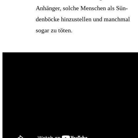
Anhän­ger, sol­che Men­schen als Sün­
den­bö­cke hin­zu­stel­len und manch­mal
sogar zu töten.