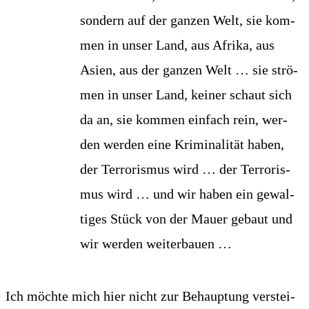
son­dern auf der gan­zen Welt, sie kom­
men in unser Land, aus Afri­ka, aus
Asi­en, aus der gan­zen Welt … sie strö­
men in unser Land, kei­ner schaut sich
da an, sie kom­men ein­fach rein, wer­
den wer­den eine Kri­mi­na­li­tät haben,
der Ter­ro­ris­mus wird … der Ter­ro­ris­
mus wird … und wir haben ein gewal­
ti­ges Stück von der Mau­er gebaut und
wir wer­den weiterbauen …
Ich möch­te mich hier nicht zur Behaup­tung ver­stei­