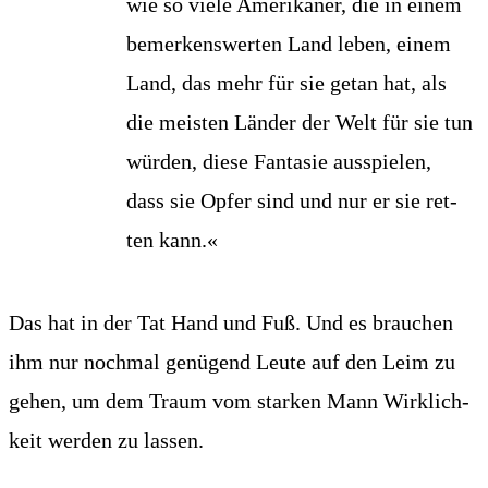
wie so vie­le Ame­ri­ka­ner, die in einem
bemer­kens­wer­ten Land leben, einem
Land, das mehr für sie getan hat, als
die meis­ten Län­der der Welt für sie tun
wür­den, die­se Fan­ta­sie aus­spie­len,
dass sie Opfer sind und nur er sie ret­
ten kann.«
Das hat in der Tat Hand und Fuß. Und es brau­chen
ihm nur noch­mal genü­gend Leu­te auf den Leim zu
gehen, um dem Traum vom star­ken Mann Wirk­lich­
keit wer­den zu lassen.