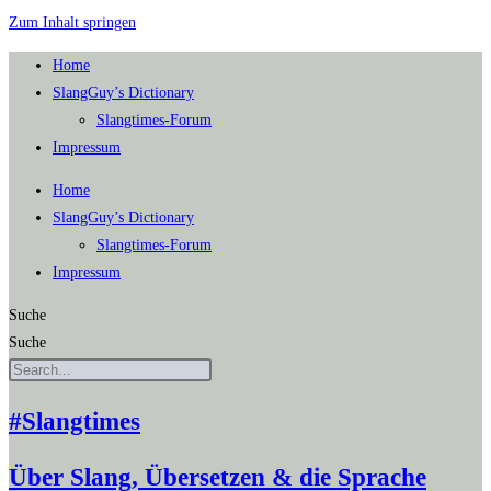
Zum Inhalt springen
Home
SlangGuy’s Dic­tion­a­ry
Slang­times-Forum
Impres­sum
Home
SlangGuy’s Dic­tion­a­ry
Slang­times-Forum
Impres­sum
Suche
Suche
#Slangtimes
Über Slang, Übersetzen & die Sprache