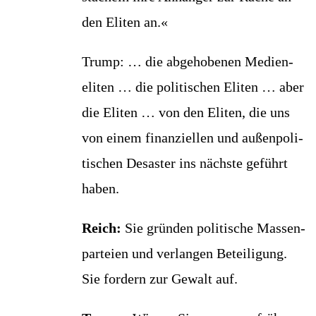
den Eli­ten an.«
Trump: … die abge­ho­be­nen Medi­en­
eli­ten … die poli­ti­schen Eli­ten … aber
die Eli­ten … von den Eli­ten, die uns
von einem finan­zi­el­len und außen­po­li­
ti­schen Desas­ter ins nächs­te geführt
haben.
Reich:
Sie grün­den poli­ti­sche Mas­sen­
par­tei­en und ver­lan­gen Betei­li­gung.
Sie for­dern zur Gewalt auf.