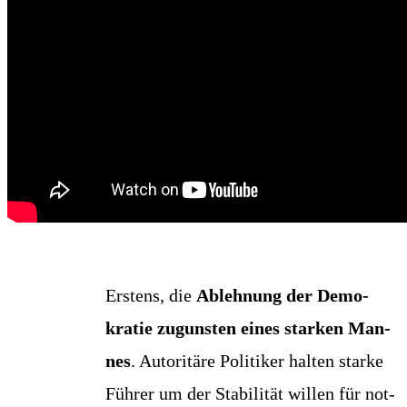
Ers­tens, die
Ableh­nung der Demo­
kra­tie zuguns­ten eines star­ken Man­
nes
. Auto­ri­tä­re Poli­ti­ker hal­ten star­ke
Füh­rer um der Sta­bi­li­tät wil­len für not­