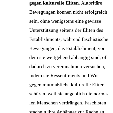
gegen kul­tu­rel­le Eli­ten
. Auto­ri­tä­re
Bewe­gun­gen kön­nen nicht erfolg­reich
sein, ohne wenigs­tens eine gewis­se
Unter­stüt­zung sei­tens der Eli­ten des
Estab­lish­ments, wäh­rend faschis­ti­sche
Bewe­gun­gen, das Estab­lish­ment, von
dem sie weit­ge­hend abhän­gig sind, oft
dadurch zu ver­ein­nah­men ver­su­chen,
indem sie Res­sen­ti­ments und Wut
gegen mut­maß­li­che kul­tu­rel­le Eli­ten
schü­ren, weil sie angeb­lich die nor­ma­
len Men­schen ver­drän­gen. Faschis­ten
sta­cheln ihre Anhän­ger zur Rache an