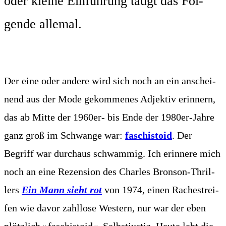
oder klei­ne Ein­füh­rung taugt das Fol­
gen­de allemal.
Der eine oder ande­re wird sich noch an ein anschei­
nend aus der Mode gekom­me­nes Adjek­tiv erin­nern,
das ab Mit­te der 1960er- bis Ende der 1980er-Jah­re
ganz groß im Schwan­ge war:
faschis­to­id
. Der
Begriff war durch­aus schwam­mig. Ich erin­ne­re mich
noch an eine Rezen­si­on des Charles Bron­son-Thril­
lers
Ein Mann sieht rot
von 1974, einen Rache­strei­
fen wie davor zahl­lo­se Wes­tern, nur war der eben