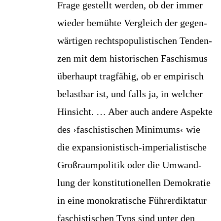
Fra­ge gestellt wer­den, ob der immer
wie­der bemüh­te Ver­gleich der gegen­
wär­ti­gen rechts­po­pu­lis­ti­schen Ten­den­
zen mit dem his­to­ri­schen Faschis­mus
über­haupt trag­fä­hig, ob er empi­risch
belast­bar ist, und falls ja, in wel­cher
Hin­sicht. … Aber auch ande­re Aspek­te
des ›faschis­ti­schen Mini­mums‹ wie
die expan­sio­nis­tisch-impe­ria­lis­ti­sche
Groß­raum­po­li­tik oder die Umwand­
lung der kon­sti­tu­tio­nel­len Demo­kra­tie
in eine mono­kra­ti­sche Füh­rer­dik­ta­tur
faschis­ti­schen Typs sind unter den