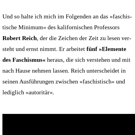
Und so hal­te ich mich im Fol­gen­den an das »faschis­
ti­sche Mini­mum« des kali­for­ni­schen Pro­fes­sors
Robert Reich
, der die Zei­chen der Zeit zu lesen ver­
steht und ernst nimmt. Er arbei­tet
fünf »Ele­men­te
des Faschis­mus«
her­aus, die sich ver­ste­hen und mit
nach Hau­se neh­men las­sen. Reich unter­schei­det in
sei­nen Aus­füh­run­gen zwi­schen »faschis­tisch« und
ledig­lich »auto­ri­tär«.