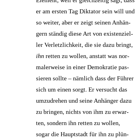
Ele­ment, weil er gleich­zei­tig sagt, dass
er am ers­ten Tag Dik­ta­tor sein will und
so wei­ter, aber er zeigt sei­nen Anhän­
gern stän­dig die­se Art von exis­ten­zi­el­
ler Ver­letz­lich­keit, die sie dazu bringt,
ihn
ret­ten zu wol­len, anstatt was nor­
ma­ler­wei­se in einer Demo­kra­tie pas­
sie­ren soll­te – näm­lich dass der Füh­rer
sich um einen sorgt. Er ver­sucht das
umzu­dre­hen und sei­ne Anhän­ger dazu
zu brin­gen, nichts von ihm zu erwar­
ten, son­dern ihn ret­ten zu wol­len,
sogar die Haupt­stadt für ihn zu plün­