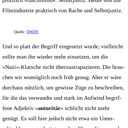
plötz­lich »faschis­to­id«. Selbst­jus­tiz. Heu­te lebt die
Film­in­dus­trie prak­tisch von Rache und Selbstjustiz.
Quel­le:
DWDS
Und so platt der Begriff ein­ge­setzt wur­de, viel­leicht
soll­te man ihn wie­der mehr ein­set­zen, um die
»Nazi«-Klatsche nicht über­zu­stra­pa­zie­ren. Die brau­
chen wir womög­lich noch früh genug. Aber er wäre
durch­aus nütz­lich, um gewis­se Züge zu beschrei­ben,
für die das ver­wand­te und stark im Auf­wind begrif­
fe­ne Adjek­tiv »
auto­ri­tär
« schlicht nicht mehr
genügt. Es soll hier jedoch nicht etwa ein Unter­