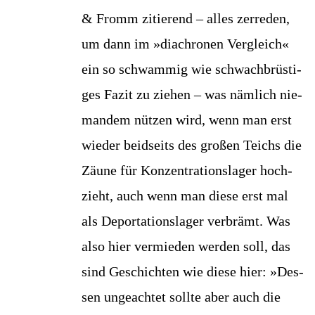
& Fromm zitie­rend – alles zer­re­den,
um dann im »dia­chro­nen Ver­gleich«
ein so schwam­mig wie schwach­brüs­ti­
ges Fazit zu zie­hen – was näm­lich nie­
man­dem nüt­zen wird, wenn man erst
wie­der beid­seits des gro­ßen Teichs die
Zäu­ne für Kon­zen­tra­ti­ons­la­ger hoch­
zieht, auch wenn man die­se erst mal
als Depor­ta­ti­ons­la­ger ver­brämt. Was
also hier ver­mie­den wer­den soll, das
sind Geschich­ten wie die­se hier: »Des­
sen unge­ach­tet soll­te aber auch die