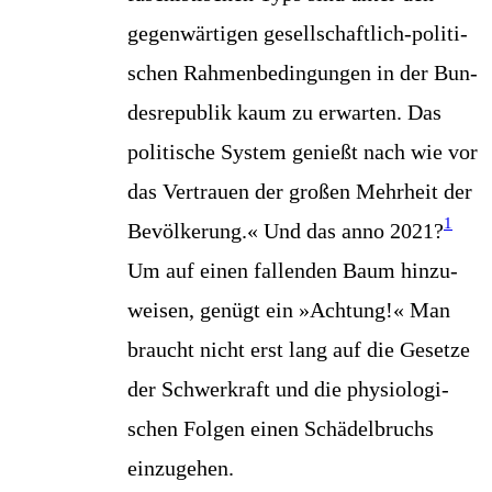
gegen­wär­ti­gen gesell­schaft­lich-poli­ti­
schen Rah­men­be­din­gun­gen in der Bun­
des­re­pu­blik kaum zu erwar­ten. Das
poli­ti­sche Sys­tem genießt nach wie vor
das Ver­trau­en der gro­ßen Mehr­heit der
1
Bevöl­ke­rung.« Und das anno 2021?
Um auf einen fal­len­den Baum hin­zu­
wei­sen, genügt ein »Ach­tung!« Man
braucht nicht erst lang auf die Geset­ze
der Schwer­kraft und die phy­sio­lo­gi­
schen Fol­gen einen Schä­del­bruchs
einzugehen.