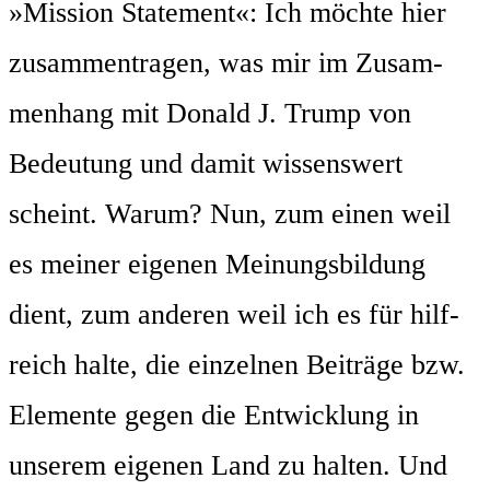
»Mis­si­on State­ment«: Ich möch­te hier
zusam­men­tra­gen, was mir im Zusam­
men­hang mit Donald J. Trump von
Bedeu­tung und damit wis­sens­wert
scheint. War­um? Nun, zum einen weil
es mei­ner eige­nen Mei­nungs­bil­dung
dient, zum ande­ren weil ich es für hilf­
reich hal­te, die ein­zel­nen Bei­trä­ge bzw.
Ele­men­te gegen die Ent­wick­lung in
unse­rem eige­nen Land zu hal­ten. Und