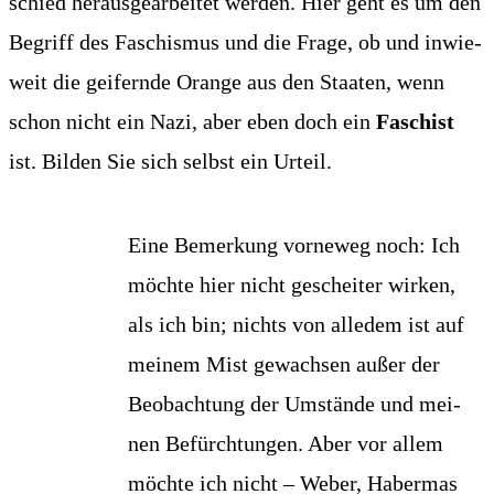
schied her­aus­ge­ar­bei­tet wer­den. Hier geht es um den
Begriff des Faschis­mus und die Fra­ge, ob und inwie­
weit die gei­fern­de Oran­ge aus den Staa­ten, wenn
schon nicht ein Nazi, aber eben doch ein
Faschist
ist. Bil­den Sie sich selbst ein Urteil.
Eine Bemer­kung vor­ne­weg noch: Ich
möch­te hier nicht geschei­ter wir­ken,
als ich bin; nichts von alle­dem ist auf
mei­nem Mist gewach­sen außer der
Beob­ach­tung der Umstän­de und mei­
nen Befürch­tun­gen. Aber vor allem
möch­te ich nicht – Weber, Haber­mas