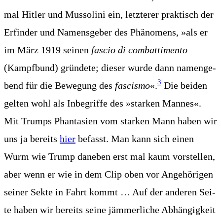
mal Hit­ler und Mus­so­li­ni ein, letz­te­rer prak­tisch der
Erfin­der und Namens­ge­ber des Phä­no­mens, »als er
im März 1919 sei­nen
fascio di com­bat­ti­men­to
(Kampf­bund) grün­de­te; die­ser wur­de dann namen­ge­
3
bend für die Bewe­gung des
fascis­mo
«.
Die bei­den
gel­ten wohl als Inbe­grif­fe des »star­ken Man­nes«.
Mit Trumps Phan­ta­sien vom star­ken Mann haben wir
uns ja bereits
hier
befasst. Man kann sich einen
Wurm wie Trump dane­ben erst mal kaum vor­stel­len,
aber wenn er wie in dem Clip oben vor Ange­hö­ri­gen
sei­ner Sek­te in Fahrt kommt … Auf der ande­ren Sei­
te haben wir bereits sei­ne jäm­mer­li­che Abhän­gig­keit