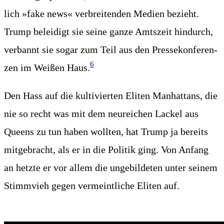
lich »fake news« ver­brei­ten­den Medi­en bezieht.
Trump belei­digt sie sei­ne gan­ze Amts­zeit hin­durch,
ver­bannt sie sogar zum Teil aus den Pres­se­kon­fe­ren­
6
zen im Wei­ßen Haus.
Den Hass auf die kul­ti­vier­ten Eli­ten Man­hat­tans, die
nie so recht was mit dem neu­rei­chen Lackel aus
Queens zu tun haben woll­ten, hat Trump ja bereits
mit­ge­bracht, als er in die Poli­tik ging. Von Anfang
an hetz­te er vor allem die unge­bil­de­ten unter sei­nem
Stimm­vieh gegen ver­meint­li­che Eli­ten auf.