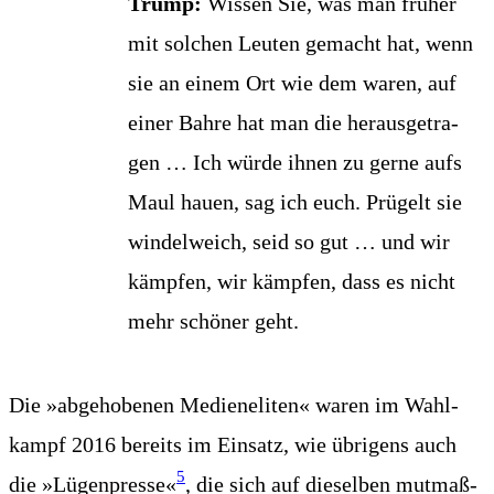
Trump:
Wis­sen Sie, was man frü­her
mit sol­chen Leu­ten gemacht hat, wenn
sie an einem Ort wie dem waren, auf
einer Bah­re hat man die her­aus­ge­tra­
gen … Ich wür­de ihnen zu ger­ne aufs
Maul hau­en, sag ich euch. Prü­gelt sie
win­del­weich, seid so gut … und wir
kämp­fen, wir kämp­fen, dass es nicht
mehr schö­ner geht.
Die »abge­ho­be­nen Medi­en­eli­ten« waren im Wahl­
kampf 2016 bereits im Ein­satz, wie übri­gens auch
5
die »Lügen­pres­se«
, die sich auf die­sel­ben mut­maß­