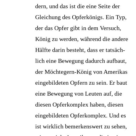
dern, und das ist die eine Sei­te der
Glei­chung des Opfer­kö­nigs. Ein Typ,
der das Opfer gibt in dem Ver­such,
König zu wer­den, wäh­rend die ande­re
Hälf­te dar­in besteht, dass er tat­säch­
lich eine Bewe­gung dadurch auf­baut,
der Möch­te­gern-König von Ame­ri­kas
ein­ge­bil­de­ten Opfern zu sein. Er baut
eine Bewe­gung von Leu­ten auf, die
die­sen Opfer­kom­plex haben, die­sen
ein­ge­bil­de­ten Opfer­kom­plex. Und es
ist wirk­lich bemer­kens­wert zu sehen,