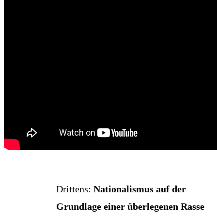
Drit­tens:
Natio­na­lis­mus auf der
Grund­la­ge einer über­le­ge­nen Ras­se