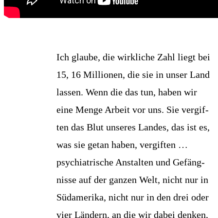
Ich glau­be, die wirk­li­che Zahl liegt bei
15, 16 Mil­lio­nen, die sie in unser Land
las­sen. Wenn die das tun, haben wir
eine Men­ge Arbeit vor uns. Sie ver­gif­
ten das Blut unse­res Lan­des, das ist es,
was sie getan haben, ver­gif­ten …
psych­ia­tri­sche Anstal­ten und Gefäng­
nis­se auf der gan­zen Welt, nicht nur in
Süd­ame­ri­ka, nicht nur in den drei oder
vier Län­dern, an die wir dabei den­ken,