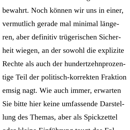
bewahrt. Noch kön­nen wir uns in einer,
ver­mut­lich gera­de mal mini­mal län­ge­
ren, aber defi­ni­tiv trü­ge­ri­schen Sicher­
heit wie­gen, an der sowohl die expli­zi­te
Rech­te als auch der hun­dert­zehn­pro­zen­
ti­ge Teil der poli­tisch-kor­rek­ten Frak­ti­on
emsig nagt. Wie auch immer, erwar­ten
Sie bit­te hier kei­ne umfas­sen­de Dar­stel­
lung des The­mas, aber als Spick­zet­tel