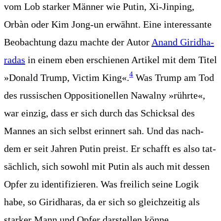
vom Lob star­ker Män­ner wie Putin, Xi-Jin­ping,
Orbàn oder Kim Jong-un erwähnt. Eine inter­es­san­te
Beob­ach­tung dazu mach­te der Autor
Anand Girid­ha­
ra­das
in einem eben erschie­nen Arti­kel mit dem Titel
4
»Donald Trump, Vic­tim King«.
Was Trump am Tod
des rus­si­schen Oppo­si­tio­nel­len Nawal­ny »rühr­te«,
war ein­zig, dass er sich durch das Schick­sal des
Man­nes an sich selbst erin­nert sah. Und das nach­
dem er seit Jah­ren Putin preist. Er schafft es also tat­
säch­lich, sich sowohl mit Putin als auch mit des­sen
Opfer zu iden­ti­fi­zie­ren. Was frei­lich sei­ne Logik
habe, so Girid­ha­ras, da er sich so gleich­zei­tig als
star­ker Mann und Opfer dar­stel­len könne.