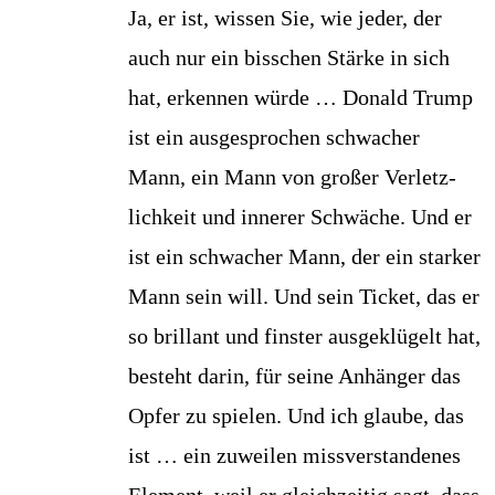
Ja, er ist, wis­sen Sie, wie jeder, der
auch nur ein biss­chen Stär­ke in sich
hat, erken­nen wür­de … Donald Trump
ist ein aus­ge­spro­chen schwa­cher
Mann, ein Mann von gro­ßer Ver­letz­
lich­keit und inne­rer Schwä­che. Und er
ist ein schwa­cher Mann, der ein star­ker
Mann sein will. Und sein Ticket, das er
so bril­lant und fins­ter aus­ge­klü­gelt hat,
besteht dar­in, für sei­ne Anhän­ger das
Opfer zu spie­len. Und ich glau­be, das
ist … ein zuwei­len miss­ver­stan­de­nes