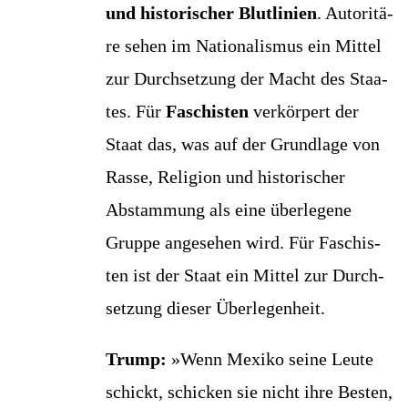
und his­to­ri­scher Blut­li­ni­en
. Auto­ri­tä­
re sehen im Natio­na­lis­mus ein Mit­tel
zur Durch­set­zung der Macht des Staa­
tes. Für
Faschis­ten
ver­kör­pert der
Staat das, was auf der Grund­la­ge von
Ras­se, Reli­gi­on und his­to­ri­scher
Abstam­mung als eine über­le­ge­ne
Grup­pe ange­se­hen wird. Für Faschis­
ten ist der Staat ein Mit­tel zur Durch­
set­zung die­ser Überlegenheit.
Trump:
»Wenn Mexi­ko sei­ne Leu­te
schickt, schi­cken sie nicht ihre Bes­ten,