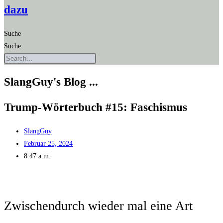
dazu
Suche
Suche
SlangGuy's Blog ...
Trump-Wör­ter­buch #15: Faschismus
SlangGuy
Februar 25, 2024
8:47 a.m.
Zwi­schen­durch wie­der mal eine Art