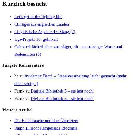
Kürzlich besucht
Let’s get to the fight­ing bit!
Chil­li­ges aus eng­li­schen Landen
Lin­gu­is­ti­sche Aspek­te des Slang (7)
Ugs-Pro­jekt 10: gefinkelt
Gebrauch lächer­li­cher, anstö­ßi­ger, oft unan­stän­di­ger Wor­te und
Redens­ar­ten (6)
Jüngs­te Kommentare
hc
zu
Avi­de­mux Batch – Sta­pel­ver­ar­bei­tung leicht gemacht (mehr
oder weniger)
Frank
zu
Digi­ta­le Biblio­thek 5 – sie lebt noch!
Frank
zu
Digi­ta­le Biblio­thek 5 – sie lebt noch!
Wei­te­re Artikel
Die Buch­bran­che und ihre Übersetzer
Ralph Elli­son: Ram­pers­ads Biografie