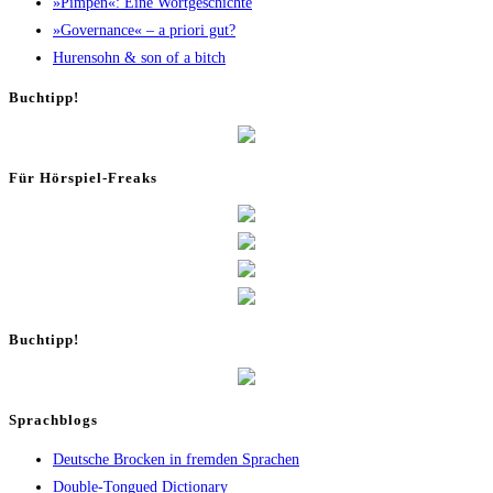
»Pim­pen«: Eine Wortgeschichte
»Gover­nan­ce« – a prio­ri gut?
Huren­sohn & son of a bitch
Buch­tipp!
Für Hör­spiel-Freaks
Buch­tipp!
Sprachblogs
Deutsche Brocken in fremden Sprachen
Double-Tongued Dictionary