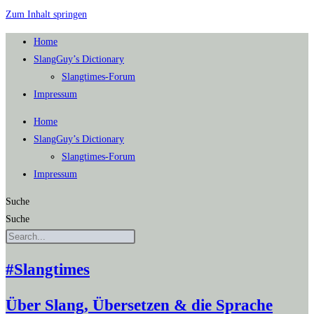
Zum Inhalt springen
Home
SlangGuy’s Dic­tion­a­ry
Slang­times-Forum
Impres­sum
Home
SlangGuy’s Dic­tion­a­ry
Slang­times-Forum
Impres­sum
Suche
Suche
#Slangtimes
Über Slang, Übersetzen & die Sprache