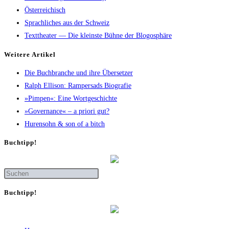
Österreichisch
Sprachliches aus der Schweiz
Texttheater — Die kleinste Bühne der Blogosphäre
Wei­te­re Artikel
Die Buch­bran­che und ihre Übersetzer
Ralph Elli­son: Ram­pers­ads Biografie
»Pim­pen«: Eine Wortgeschichte
»Gover­nan­ce« – a prio­ri gut?
Huren­sohn & son of a bitch
Buch­tipp!
Buch­tipp!