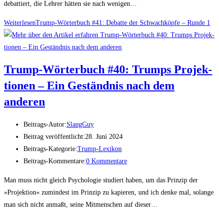
debattiert, die Lehrer hätten sie nach wenigen…
Weiterlesen
Trump-Wör­ter­buch #41: Debat­te der Schwach­köp­fe – Run­de 1
Trump-Wör­ter­buch #40: Trumps Pro­jek­
tio­nen – Ein Geständ­nis nach dem
anderen
Beitrags-Autor:
SlangGuy
Beitrag veröffentlicht:
28. Juni 2024
Beitrags-Kategorie:
Trump-Lexikon
Beitrags-Kommentare:
0 Kommentare
Man muss nicht gleich Psychologie studiert haben, um das Prinzip der
»Projektion« zumindest im Prinzip zu kapieren, und ich denke mal, solange
man sich nicht anmaßt, seine Mitmenschen auf dieser…