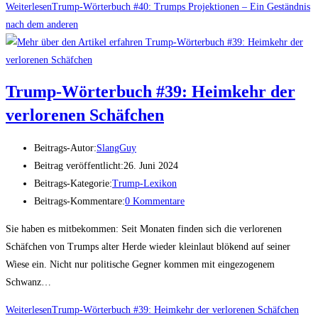
Weiterlesen
Trump-Wör­ter­buch #40: Trumps Pro­jek­tio­nen – Ein Geständ­nis
nach dem anderen
Trump-Wör­ter­buch #39: Heim­kehr der
ver­lo­re­nen Schäfchen
Beitrags-Autor:
SlangGuy
Beitrag veröffentlicht:
26. Juni 2024
Beitrags-Kategorie:
Trump-Lexikon
Beitrags-Kommentare:
0 Kommentare
Sie haben es mitbekommen: Seit Monaten finden sich die verlorenen
Schäfchen von Trumps alter Herde wieder kleinlaut blökend auf seiner
Wiese ein. Nicht nur politische Gegner kommen mit eingezogenem
Schwanz…
Weiterlesen
Trump-Wör­ter­buch #39: Heim­kehr der ver­lo­re­nen Schäfchen