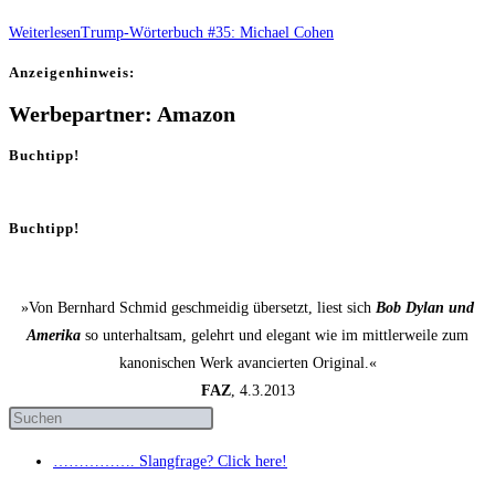
Weiterlesen
Trump-Wör­ter­buch #35: Micha­el Cohen
Anzei­gen­hin­weis:
Werbepartner: Amazon
Buchtipp!
Buchtipp!
»Von Bernhard Schmid geschmeidig übersetzt, liest sich
Bob Dylan und
Amerika
so unterhaltsam, gelehrt und elegant wie im mittlerweile zum
kanonischen Werk avancierten Original.«
FAZ
, 4.3.2013
……………. Slang­fra­ge? Click here!