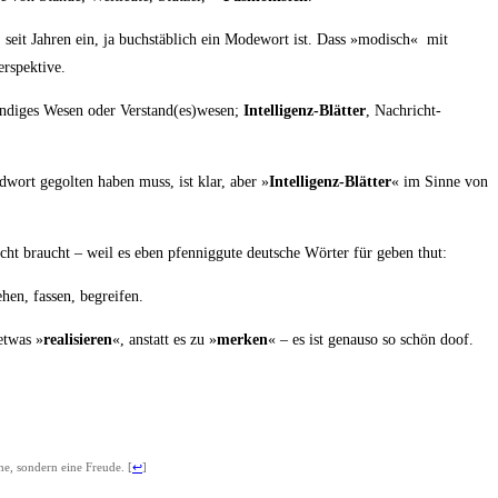
seit Jah­ren ein, ja buch­stäb­lich ein Mode­wort ist. Dass »modisch« mit
Perspektive.
er­stän­di­ges Wesen oder Verstand(es)wesen;
Intel­li­genz-Blät­ter
, Nach­richt­
­wort gegol­ten haben muss, ist klar, aber »
Intel­li­genz-Blät­ter
« im Sin­ne von
cht braucht – weil es eben pfen­nig­gu­te deut­sche Wör­ter für geben thut:
te­hen, fas­sen, begreifen.
 etwas »
rea­li­sie­ren
«, anstatt es zu »
mer­ken
« – es ist genau­so so schön doof.
e, son­dern eine Freu­de.
[
↩
]