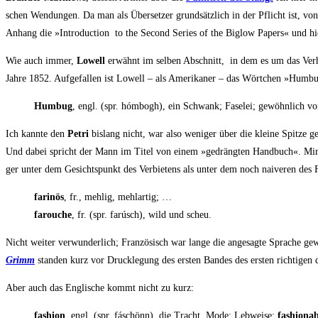
schen Wen­dun­gen. Da man als Über­set­zer grund­sätz­lich in der Pflicht ist, von
Anhang die »Intro­duc­tion to the Second Series of the Big­low Papers« und hie
Wie auch immer,
Lowell
erwähnt im sel­ben Abschnitt, in dem es um das Ver­hä
Jah­re 1852. Auf­ge­fal­len ist Lowell – als Ame­ri­ka­ner – das Wört­chen »Hum­b
Hum­bug
, engl. (spr. hóm­bogh), ein Schwank; Fase­lei; gewöhn­lich von
Ich kann­te den
Petri
bis­lang nicht, war also weni­ger über die klei­ne Spit­ze 
Und dabei spricht der Mann im Titel von einem »gedräng­ten Hand­buch«. Mir f
ger unter dem Gesichts­punkt des Ver­bie­tens als unter dem noch nai­ve­ren des Fa
fari­nös
, fr., meh­lig, mehlartig; …
farou­che
, fr. (spr. farúsch), wild und scheu.
Nicht wei­ter ver­wun­der­lich; Fran­zö­sisch war lan­ge die ange­sag­te Spra­che g
Grimm
stan­den kurz vor Druck­le­gung des ers­ten Ban­des des ers­ten rich­ti­ge
Aber auch das Eng­li­sche kommt nicht zu kurz:
fashion
, engl. (spr. fáschönn), die Tracht, Mode; Leb­wei­se;
fashionab