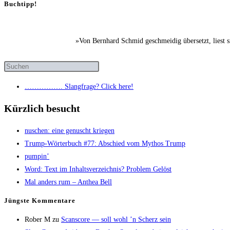
Buchtipp!
»Von Bernhard Schmid geschmeidig übersetzt, liest 
……………. Slang­fra­ge? Click here!
Kürzlich besucht
nuschen: eine genuscht kriegen
Trump-Wör­ter­buch #77: Abschied vom Mythos Trump
pum­pin’
Word: Text im Inhalts­ver­zeich­nis? Pro­blem Gelöst
Mal anders rum – Anthea Bell
Jüngs­te Kommentare
Rober M
zu
Scans­core — soll wohl ’n Scherz sein