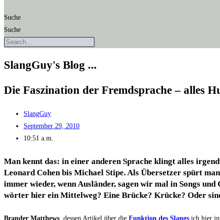
Suche
Suche
SlangGuy's Blog ...
Die Fas­zi­na­ti­on der Fremd­spra­che – alles
SlangGuy
September 29, 2010
10:51 a.m.
Man kennt das: in einer ande­ren Spra­che klingt alles irgend­
Leo­nard Cohen bis Micha­el Sti­pe. Als Über­set­zer spürt man 
immer wie­der, wenn Aus­län­der, sagen wir mal in Songs und Cha
wör­ter hier ein Mit­tel­weg? Eine Brü­cke? Krü­cke? Oder sind
Bran­der Matthews
, des­sen Arti­kel über die
Funk­ti­on des Slangs
ich hier in 