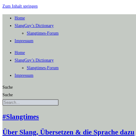
Zum Inhalt springen
Home
SlangGuy’s Dic­tion­a­ry
Slang­times-Forum
Impres­sum
Home
SlangGuy’s Dic­tion­a­ry
Slang­times-Forum
Impres­sum
Suche
Suche
#Slangtimes
Über Slang, Übersetzen & die Sprache dazu