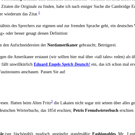
 Zita­ten die Ori­gi­na­le zu fin­den, habe ich nach eini­ger Suche die Cam­bridge 
1
r wie­der­um das Zitat.
lt­nis des Spre­chers zur eige­nen und zur frem­den Spra­che geht,
ein deut­sches 
ug« oder bes­ser gesagt des­sen Definition:
 den Auf­schnei­de­rei­en der
Nord­ame­ri­ka­ner
gebraucht; Betrügerei.
gegen die Ame­ri­ka­ner erstaunt (wir soll­ten hier mal über »tall tales« reden) al
ällt unwill­kür­lich
Edu­ard Engels
Sprich Deutsch!
ein, das ich schon mal erw
s­zi­no­sums anschau­en. Pas­sen Sie auf:
3
ewe­sen. Hat­ten beim Alten Fritz
die Lakai­en nicht sogar mit sei­nen über alles gel
n deut­schen Wör­ter­buchs, das 1854 erschien;
Petris Fremd­wör­ter­buch
erschien 
le
(spr. fáschönäbl), modisch, anstän­dig, stand­mä­ßig;
Fashionables
, Mz., Leu­t