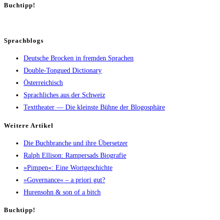
Buch­tipp!
Sprachblogs
Deutsche Brocken in fremden Sprachen
Double-Tongued Dictionary
Österreichisch
Sprachliches aus der Schweiz
Texttheater — Die kleinste Bühne der Blogosphäre
Wei­te­re Artikel
Die Buch­bran­che und ihre Übersetzer
Ralph Elli­son: Ram­pers­ads Biografie
»Pim­pen«: Eine Wortgeschichte
»Gover­nan­ce« – a prio­ri gut?
Huren­sohn & son of a bitch
Buch­tipp!