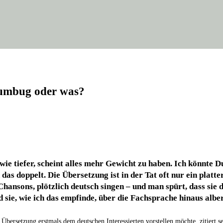
 Hum­bug oder was?
wie tie­fer, scheint alles mehr Gewicht zu haben. Ich könn­te Du
das dop­pelt. Die Über­set­zung ist in der Tat oft nur ein plat­
n­sons, plötz­lich deutsch sin­gen – und man spürt, dass sie das 
 sie, wie ich das emp­fin­de, über die Fach­spra­che hin­aus alb
Über­set­zung erst­mals dem deut­schen Inter­es­sier­ten vor­stel­len möch­te, zitiert