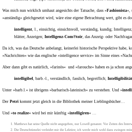
Was mich nun wirk­lich umhaut ange­sichts der Tat­sa­che, dass »
Fashio­nis­ta
«, 
»anstän­dig« gleich­ge­setzt wird, wäre eine eige­ne Betrach­tung wert, gibt es doch
intel­li­gent
, l., ein­sich­tig, ein­sichts­voll, ver­stän­dig, kun­dig; Intel­l
blät­ter, Anzei­gen;
Intelligenz-Com℗toir
, das Anzeig- oder Nach­fra­g
Da ich, was das Deut­sche anbe­langt, kei­ner­lei his­to­ri­sche Per­spek­ti­ve hab
»Nach­rich­ten« wie das eng­li­sche »intel­li­gence ser­vice« im Sin­ne eines »Nac
Aber dann gibt es natür­lich, »fari­nös« und »farou­che« haben es ja schon ange­d
intel­li­gi­bel
, barb.-l., ver­ständ­lich, fass­lich, begreif­lich;
Intel­li­gi­bi­li­tä
Unter »barb.l.« ist übri­gens »bar­ba­risch-latei­nisch« zu ver­ste­hen. Und »
intel­l
Der
Petri
kommt jetzt gleich in die Biblio­thek mei­ner Lieblingsbücher…
Und »
to rea­li­ze
« wird bei mir künf­tig »
intel­li­gi­ren
« …
Matthews hat sei­ne Quel­le nicht ange­ge­ben, nur Lowell genannt. Vor Zei­ten des Inter
Die Deutsch­tü­me­lei ver­lei­det mir die Lek­tü­re; ich wer­de mich wohl dazu zwin­gen mü