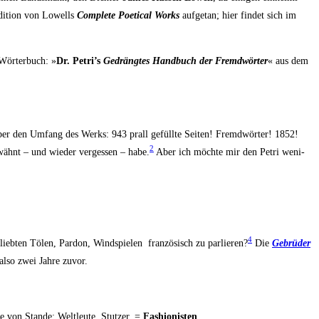
Edi­ti­on von Lowells
Com­ple­te Poe­ti­cal Works
auf­ge­tan; hier fin­det sich im
Wör­ter­buch: »
Dr. Petri’s
Gedräng­tes Hand­buch der Fremd­wör­ter
« aus dem
s über den Umfang des Werks: 943 prall gefüll­te Sei­ten! Fremd­wör­ter! 1852!
2
ähnt – und wie­der ver­ges­sen – habe.
Aber ich möch­te mir den Petri weni­
4
ieb­ten Tölen, Par­don, Wind­spie­len fran­zö­sisch zu par­lie­ren?
Die
Gebrü­der
also zwei Jah­re zuvor.
e von Stan­de; Welt­leu­te, Stut­zer, =
Fashio­nis­ten
.