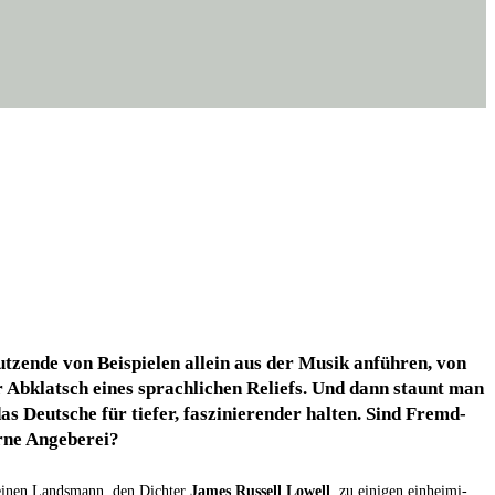
t­zen­de von Bei­spie­len allein aus der Musik anfüh­ren, von
ter Abklatsch eines sprach­li­chen Reli­efs. Und dann staunt man
Deut­sche für tie­fer, fas­zi­nie­ren­der hal­ten. Sind Fremd­
er­ne Angeberei?
 sei­nen Lands­mann, den Dich­ter
James Rus­sell Lowell
, zu eini­gen ein­hei­mi­