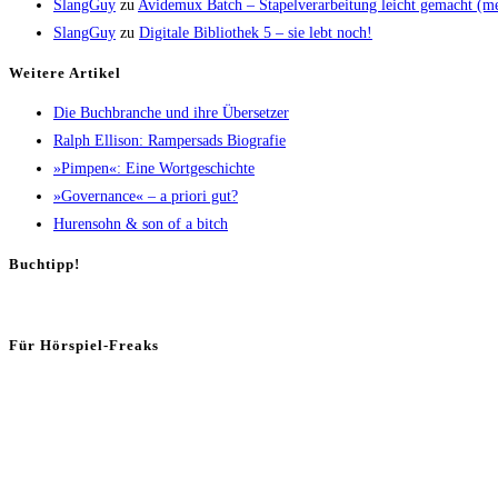
SlangGuy
zu
Avi­de­mux Batch – Sta­pel­ver­ar­bei­tung leicht gemacht (
SlangGuy
zu
Digi­ta­le Biblio­thek 5 – sie lebt noch!
Wei­te­re Artikel
Die Buch­bran­che und ihre Übersetzer
Ralph Elli­son: Ram­pers­ads Biografie
»Pim­pen«: Eine Wortgeschichte
»Gover­nan­ce« – a prio­ri gut?
Huren­sohn & son of a bitch
Buch­tipp!
Für Hör­spiel-Freaks