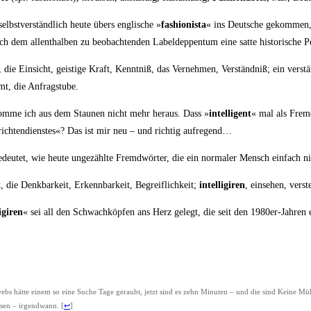
selbst­ver­ständ­lich heu­te übers eng­li­sche »
fashio­nis­ta
« ins Deut­sche gekom­men, 
 dem allent­hal­ben zu beob­ach­ten­den Label­dep­pen­tum eine sat­te his­to­ri­sche 
i­genz, die Ein­sicht, geis­ti­ge Kraft, Kennt­niß, das Ver­neh­men, Ver­ständ­niß; ein v
amt, die Anfragstube.
e, kom­me ich aus dem Stau­nen nicht mehr her­aus. Dass »
intel­li­gent
« mal als Fremd
h­rich­ten­diens­tes«? Das ist mir neu – und rich­tig aufregend…
eu­tet, wie heu­te unge­zähl­te Fremd­wör­ter, die ein nor­ma­ler Mensch ein­fach ni
t
, die Denk­bar­keit, Erkenn­bar­keit, Begreif­lich­keit;
intel­li­gi­ren
, ein­se­hen, ver­s
i­gi­ren
« sei all den Schwach­köp­fen ans Herz gelegt, die seit den 1980er-Jah­ren
­webs hät­te einem so eine Suche Tage geraubt, jetzt sind es zehn Minu­ten – und die sind Kei­ne Müh
s­sen – irgend­wann.
[
↩
]