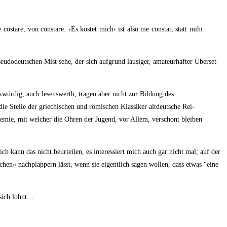
cos­ta­re, von con­sta­re. ›Es kos­tet mich‹ ist also me con­s­tat, statt mihi
­do­deut­schen Mist sehe, der sich auf­grund lau­si­ger, ama­teur­haf­ter Über­set­
merk­wür­dig, auch lesens­werth, tra­gen aber nicht zur Bil­dung des
e Stel­le der grie­chi­schen und römi­schen Klas­si­ker alt­deut­sche Rei­
s­phe­mie, mit wel­cher die Ohren der Jugend, vor Allem, ver­schont blei­ben
ch kann das nicht beur­tei­len, es inter­es­siert mich auch gar nicht mal; auf der
achen« nach­plap­pern lässt, wenn sie eigent­lich sagen wol­len, dass etwas “eine
n sich lohnt…