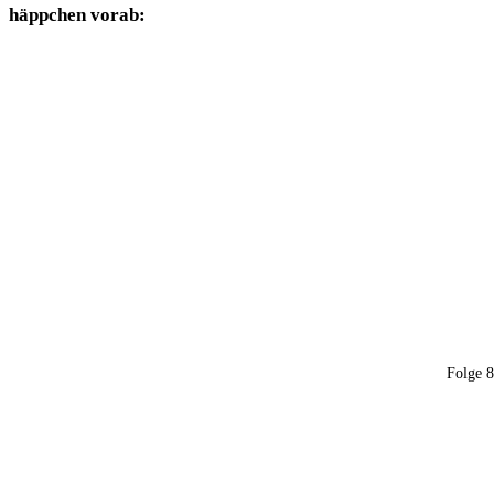
häpp­chen vorab:
Fol­ge 