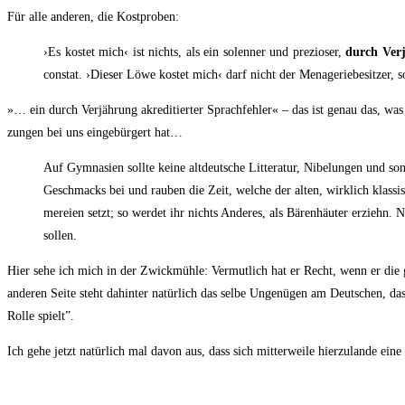
Für alle ande­ren, die Kostproben:
›Es kos­tet mich‹ ist nichts, als ein solen­ner und pre­zio­ser,
durch Ver­j
con­s­tat. ›Die­ser Löwe kos­tet mich‹ darf nicht der Mena­ge­rie­be­sit­z
»… ein durch Ver­jäh­rung akre­di­tier­ter Sprach­feh­ler« – das ist genau das, was
zun­gen bei uns ein­ge­bür­gert hat…
Auf Gym­na­si­en soll­te kei­ne alt­deut­sche Lit­te­ra­tur, Nibe­lun­gen und 
Geschmacks bei und rau­ben die Zeit, wel­che der alten, wirk­lich klas­si­sc
me­rei­en setzt; so wer­det ihr nichts Ande­res, als Bären­häu­ter erziehn.
sollen.
Hier sehe ich mich in der Zwick­müh­le: Ver­mut­lich hat er Recht, wenn er die gri
ande­ren Sei­te steht dahin­ter natür­lich das sel­be Unge­nü­gen am Deut­schen, d
Rol­le spielt”.
Ich gehe jetzt natür­lich mal davon aus, dass sich mit­ter­wei­le hier­zu­lan­de ein