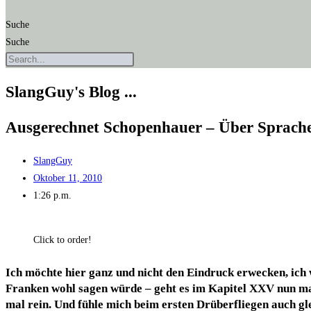
Suche
Suche
SlangGuy's Blog ...
Aus­ge­rech­net Scho­pen­hau­er – Über Spra­c
SlangGuy
Oktober 11, 2010
1:26 p.m.
Click to order!
Ich möch­te hier ganz und nicht den Ein­druck erwe­cken, ich
Fran­ken wohl sagen wür­de – geht es im Kapi­tel XXV nun mal
mal rein. Und füh­le mich beim ers­ten Drü­ber­flie­gen auch gl