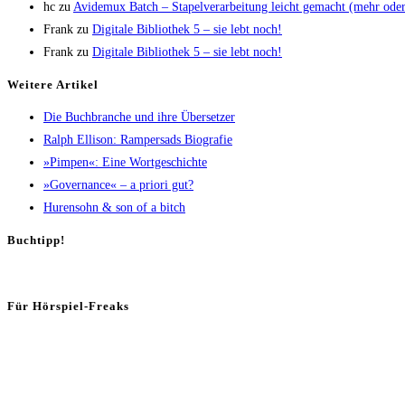
hc
zu
Avi­de­mux Batch – Sta­pel­ver­ar­bei­tung leicht gemacht (mehr od
Frank
zu
Digi­ta­le Biblio­thek 5 – sie lebt noch!
Frank
zu
Digi­ta­le Biblio­thek 5 – sie lebt noch!
Wei­te­re Artikel
Die Buch­bran­che und ihre Übersetzer
Ralph Elli­son: Ram­pers­ads Biografie
»Pim­pen«: Eine Wortgeschichte
»Gover­nan­ce« – a prio­ri gut?
Huren­sohn & son of a bitch
Buch­tipp!
Für Hör­spiel-Freaks