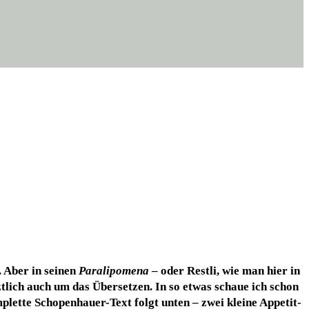
. Aber in sei­nen
Para­li­po­me­na
– oder Rest­li, wie man hier in
­lich auch um das Über­set­zen. In so etwas schaue ich schon
et­te Scho­pen­hau­er-Text folgt unten – zwei klei­ne Appe­tit­