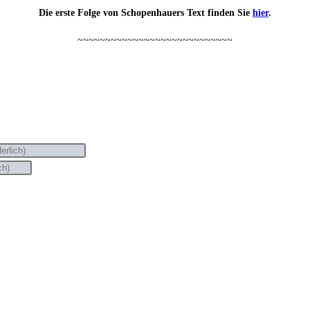
Die ers­te Fol­ge von Scho­pen­hau­ers Text fin­den Sie
hier
.
~~~~~~~~~~~~~~~~~~~~~~~~~~~~