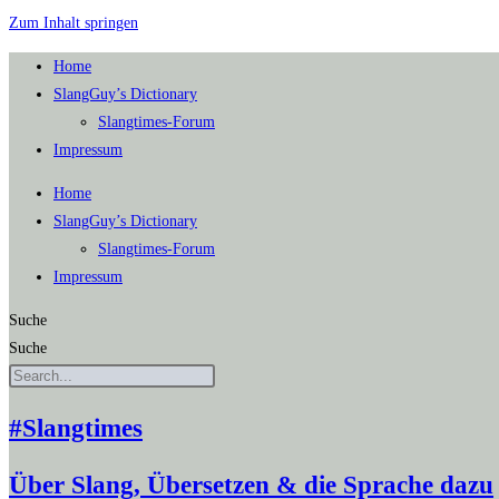
Zum Inhalt springen
Home
SlangGuy’s Dic­tion­a­ry
Slang­times-Forum
Impres­sum
Home
SlangGuy’s Dic­tion­a­ry
Slang­times-Forum
Impres­sum
Suche
Suche
#Slangtimes
Über Slang, Übersetzen & die Sprache dazu