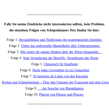
~~~~~~~~~~~~~~~~~~~~~~~~~~~~
Falls Sie mei­ne Ein­drü­cke nicht inter­es­sier­ten soll­ten, kein Problem,
die ein­zel­nen Fol­gen von Scho­pen­hau­ers Text fin­den Sie hier:
Fol­ge 1:
Her­aus­bil­dung und Nie­der­gang des gram­ma­ti­schen Instinkts
Fol­ge 2:
Ueber das not­hwen­dig Man­gel­haf­te aller Uebersetzungen
Fol­ge 3:
Wie wenig ihr gan­zes Den­ken über die Wor­te hinausgeht…
Fol­ge 4:
Statt Ver­meh­rung der Begrif­fe: Ver­meh­rung der Worte
Fol­ge 5:
Chi­ne­sisch für Kaufleute
Fol­ge 6:
Nicht jedes Gewor­de­ne ist ein Gemachtes
Fol­ge 7:
Ety­mo­lo­gie als Leh­re von den Knochen
8:
Krö­ten und Schmet­ter­lin­ge – Über den Umgang der Fran­zo­sen mit dem Grie
Fol­ge 9:
… die Spra­che von Bärenhäutern
Fol­ge 10:
Plär­ren von Pleu­rer und Plorare
~~~~~~~~~~~~~~~~~~~~~~~~~~~~