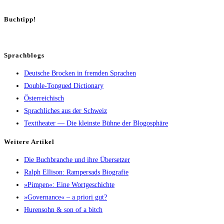
Buch­tipp!
Sprachblogs
Deutsche Brocken in fremden Sprachen
Double-Tongued Dictionary
Österreichisch
Sprachliches aus der Schweiz
Texttheater — Die kleinste Bühne der Blogosphäre
Wei­te­re Artikel
Die Buch­bran­che und ihre Übersetzer
Ralph Elli­son: Ram­pers­ads Biografie
»Pim­pen«: Eine Wortgeschichte
»Gover­nan­ce« – a prio­ri gut?
Huren­sohn & son of a bitch