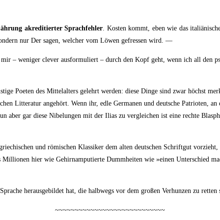
äh­rung akre­di­tier­ter Sprach­feh­ler
. Kos­ten kommt, eben wie das ita­liä­ni­sche 
er, son­dern nur Der sagen, wel­cher vom Löwen gefres­sen wird. —
 mir – weni­ger cle­ver aus­for­mu­liert – durch den Kopf geht, wenn ich all den pseu
sons­ti­ge Poe­ten des Mit­tel­al­ters gelehrt wer­den: die­se Din­ge sind zwar höchst 
hen Lit­te­ra­tur ange­hört. Wenn ihr, edle Ger­ma­nen und deut­sche Patrio­ten, an di
 Nun aber gar die­se Nibe­lungen mit der Ili­as zu ver­glei­chen ist eine rech­te Bla
e­chi­schen und römi­schen Klas­si­ker dem alten deut­schen Schrift­gut vor­zieht, i
as Mil­lio­nen hier wie Gehirn­am­pu­tier­te Dumm­hei­ten wie »einen Unter­schied m
e Spra­che her­aus­ge­bil­det hat, die halb­wegs vor dem gro­ßen Ver­hun­zen zu ret­te
~~~~~~~~~~~~~~~~~~~~~~~~~~~~