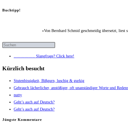
Buchtipp!
»Von Bernhard Schmid geschmeidig übersetzt, liest 
……………. Slang­fra­ge? Click here!
Kürzlich besucht
Stu­ten­bis­sig­keit, Biß­gurn, luschig & gurkig
Gebrauch lächer­li­cher, anstö­ßi­ger, oft unan­stän­di­ger Wor­te und Redens­
nut­ty
Geht’s auch auf Deutsch?
Geht’s auch auf Deutsch?
Jüngs­te Kommentare