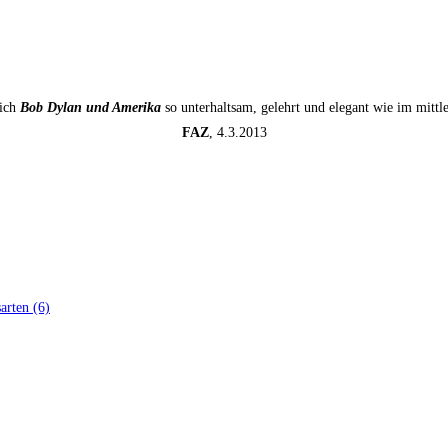
sich
Bob Dylan und Amerika
so unterhaltsam, gelehrt und elegant wie im mitt
FAZ
, 4.3.2013
ar­ten (6)