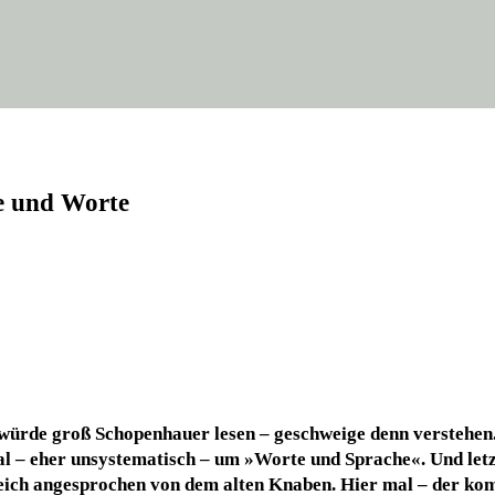
he und Worte
wür­de groß Scho­pen­hau­er
lesen – geschwei­ge denn ver­ste­hen
 – eher unsys­te­ma­tisch – um »Wor­te und Spra­che«. Und letzt
eich ange­spro­chen von dem alten Kna­ben. Hier mal – der kom­pl