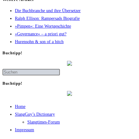
Die Buch­bran­che und ihre Übersetzer
Ralph Elli­son: Ram­pers­ads Biografie
»Pim­pen«: Eine Wortgeschichte
»Gover­nan­ce« – a prio­ri gut?
Huren­sohn & son of a bitch
Buch­tipp!
Buch­tipp!
Home
SlangGuy’s Dic­tion­a­ry
Slang­times-Forum
Impres­sum