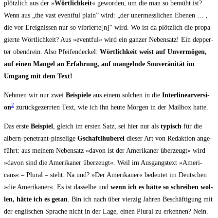
plötz­lich aus der »
Wört­lich­keit
« gewor­den, um die man so bemüht ist?
Wenn aus „the vast eventful plain” wird: „der uner­mess­li­chen Ebe­nen … ,
die vor Ereig­nis­sen nur so vibrierte[n]“ wird. Wo ist da plötz­lich die pro­pa­
gier­te Wört­lich­keit? Aus »eventful« wird ein gan­zer Neben­satz! Ein dep­per­
ter oben­drein. Also Pfei­fen­de­ckel:
Wört­lich­keit weist auf Unver­mö­gen,
auf einen Man­gel an Erfah­rung, auf man­geln­de Sou­ve­rä­ni­tät im
Umgang mit dem Text!
Neh­men wir nur zwei
Bei­spie­le
aus einem sol­chen in die
Inter­li­ne­ar­ver­si­
2
on
zurück­ge­zerr­ten Text, wie ich ihn heu­te Mor­gen in der Mail­box hatte.
Das ers­te
Bei­spiel
, gleich im ers­ten Satz, sei hier nur als
typisch
für die
albern-pene­trant-pin­se­li­ge
Gschaftl­hu­be­rei
die­ser Art von Redak­ti­on ange­
führt: aus mei­nem Neben­satz »davon ist der Ame­ri­ka­ner über­zeugt« wird
»davon sind die Ame­ri­ka­ner über­zeugt«. Weil im Aus­gangs­text »Ame­ri­
cans« – Plu­ral – steht. Na und? »Der Ame­ri­ka­ner« bedeu­tet im Deut­schen
»die Ame­ri­ka­ner«. Es ist das­sel­be und
wenn ich es hät­te so schrei­ben wol­
len, hät­te ich es getan
. Bin ich nach über vier­zig Jah­ren Beschäf­ti­gung mit
der eng­li­schen Spra­che nicht in der Lage, einen Plu­ral zu erken­nen? Nein.