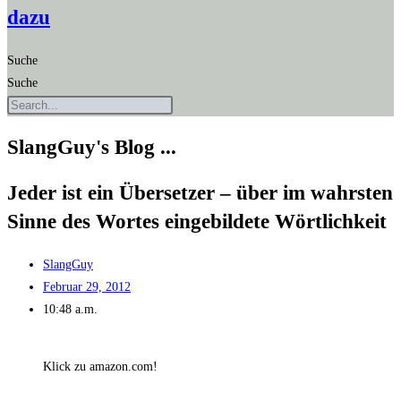
dazu
Suche
Suche
SlangGuy's Blog ...
Jeder ist ein Über­set­zer – über im wahrs­ten
Sin­ne des Wor­tes ein­ge­bil­de­te Wörtlichkeit
SlangGuy
Februar 29, 2012
10:48 a.m.
Klick zu amazon.com!