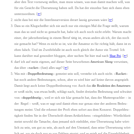
aber den Text vor­ne­weg stel­len, man muss wis­sen, was man damit machen will, was
für ein Gesicht die Über­set­zung haben soll. Da hat der ein­zel­ne Satz sich dann eben
unter­zu­ord­nen.
[
↩
]
nicht dass bei mir die Inter­li­ne­ar­ver­si­on der­art lau­sig gewe­sen wäre
[
↩
]
Dass so ein Klug­schei­ßer sich nie auch nur ein ein­zi­ges Mal die Fra­ge stellt, war­um
man das so und nicht so gemacht hat, habe ich auch noch nicht erlebt. War­um macht
einer, der jahr­zehn­te­lang in einem Beruf tätig ist, etwas anders als ich, der das noch
nie gemacht hat? Wenn es nicht so ist, wie der Ama­teur es für rich­tig hält, dann ist es
eben falsch. Und im Zwei­fels­fal­le ist auch noch gleich der Autor ein Trot­tel: Ich
kann dar­über mal geson­dert blog­gen, aber suchen Sie hier mal nach
Shar Pei
.
[
↩
]
darf ich auf mein eige­nes, auf die­ser Sei­te bewor­be­nes
Ame­ri­can Slang
ver­wei­sen,
das über »
racket
« (fast) alles sagt?
[
↩
]
Was mit »
Dop­pel­be­deu­tung
« gemeint sein soll, ver­ste­he ich auch nicht. »
Racket
«
hat noch ande­re Bedeu­tun­gen, schon, aber es wird hier auf kei­ne davon ange­spielt.
Damit liegt auch kei­ne Dop­pel­be­deu­tung vor. Auch das
die Reak­ti­on des Ama­teurs
:
er weiß nicht, was etwas heißt, schlägt nach, fin­det drei­zehn Bedeu­tung und schwätzt
von »
dop­pel­deu­tig
«, weil er sich nie klar gemacht hat, dass der Mut­ter­sprach­ler – in
der Regel – weiß, was er sagt und damit eben nur genau eine der ande­ren Bedeu­
tun­gen meint. Und die erkennt der Pro­fi eben sofort aus dem Kon­zext. Dop­pel­deu­
tig­keit fin­den Sie in der Über­schrift die­ses Arti­kel­chens: »ein­ge­bil­de­te« Wört­lich­keit
meint sowohl die Tat­sa­che, dass jemand sich ein­bil­det, eine Über­set­zung habe wört­
lich zu sein, um gut zu sein, als auch auf den Umstand, dass sei­ne Über­set­zung wört­
lich sei, wo sie doch nur so vor Feh­lern strotzt; und es spielt auf die Ein­ge­bil­det­heit