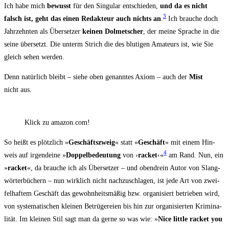
Ich habe mich
bewusst
für den Sin­gu­lar ent­schie­den,
und da es nicht
3
falsch ist, geht das einen Redak­teur auch nichts an
.
Ich brau­che doch
Jahr­zehn­ten als Über­set­zer
kei­nen Dol­met­scher
, der mei­ne Spra­che in die
sei­ne über­setzt. Die unterm Strich die des blu­ti­gen Ama­teurs ist, wie Sie
gleich sehen werden.
Denn natür­lich bleibt – sie­he oben genann­tes Axi­om – auch der
Mist
nicht aus.
Klick zu amazon.com!
So heißt es plötz­lich »
Geschäfts­zweig
« statt »
Geschäft
« mit einem Hin­
4
weis auf irgend­ei­ne »
Dop­pel­be­deu­tung
von ›
racket
‹«
am Rand. Nun, ein
»
racket
«, da brau­che ich als Über­set­zer – und oben­drein Autor von Slang­
wör­ter­bü­chern – nun wirk­lich nicht nach­zu­schla­gen, ist jede Art von zwei­
fel­haf­tem Geschäft das gewohn­heits­mä­ßig bzw. orga­ni­siert betrie­ben wird,
von sys­te­ma­ti­schen klei­nen Betrü­ge­rei­en bis hin zur orga­ni­sier­ten Kri­mi­na­
li­tät. Im klei­nen Stil sagt man da ger­ne so was wie: »
Nice litt­le racket you