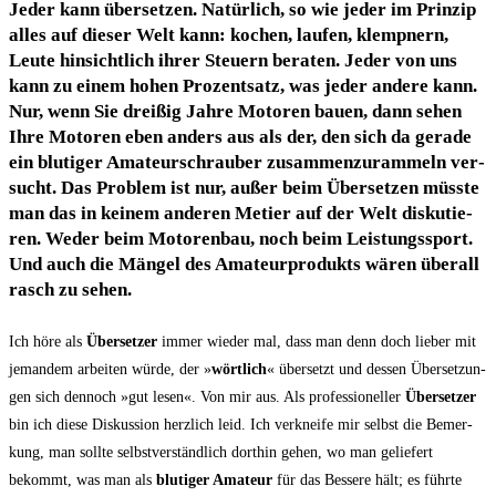
Jeder kann über­set­zen. Natür­lich, so wie jeder im Prin­zip
alles auf die­ser Welt kann: kochen, lau­fen, klemp­nern,
Leu­te hin­sicht­lich ihrer Steu­ern bera­ten. Jeder von uns
kann zu einem hohen Pro­zent­satz, was jeder ande­re kann.
Nur, wenn Sie drei­ßig Jah­re Moto­ren bau­en, dann sehen
Ihre Moto­ren eben anders aus als der, den sich da gera­de
ein blu­ti­ger Amateur­schrauber zusam­men­zurammeln ver­
sucht. Das Pro­blem ist nur, außer beim Über­set­zen müss­te
man das in kei­nem ande­ren Metier auf der Welt dis­ku­tie­
ren. Weder beim Moto­ren­bau, noch beim Leis­tungs­sport.
Und auch die Män­gel des Ama­teur­pro­dukts wären über­all
rasch zu sehen.
Ich höre als
Über­set­zer
immer wie­der mal, dass man denn doch lie­ber mit
jeman­dem arbei­ten wür­de, der »
wört­lich
« über­setzt und des­sen Über­set­zun­
gen sich den­noch »gut lesen«. Von mir aus. Als pro­fes­sio­nel­ler
Über­set­zer
bin ich die­se Dis­kus­si­on herz­lich leid. Ich ver­knei­fe mir selbst die Bemer­
kung, man soll­te selbst­ver­ständ­lich dort­hin gehen, wo man gelie­fert
bekommt, was man als
blu­ti­ger Ama­teur
für das Bes­se­re hält; es führ­te