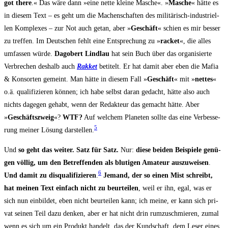
got the­re
.« Das wäre dann »eine net­te klei­ne Masche«. »
Masche
« hät­te es
in die­sem Text – es geht um die Machen­schaf­ten des mili­tä­risch-indus­tri­el­
len Kom­ple­xes – zur Not auch getan, aber »
Geschäft
« schien es mir bes­ser
zu tref­fen. Im Deut­schen fehlt eine Ent­spre­chung zu »
racket
«, die alles
umfas­sen wür­de.
Dago­bert Lind­lau
hat sein Buch über das orga­ni­sier­te
Ver­bre­chen des­halb auch
Rak­ket
beti­telt. Er hat damit aber eben die Mafia
& Kon­sor­ten gemeint. Man hät­te in die­sem Fall »
Geschäft
« mit »
net­tes
«
o.ä. qua­li­fi­zie­ren kön­nen; ich habe selbst dar­an gedacht, hät­te also auch
nichts dage­gen gehabt, wenn der Redak­teur das gemacht hät­te. Aber
»
Geschäfts­zweig
«?
WTF?
Auf wel­chem Pla­ne­ten soll­te das eine Ver­bes­se­
5
rung mei­ner Lösung dar­stel­len.
Und
so geht das wei­ter. Satz für Satz.
Nur:
die­se bei­den Bei­spie­le genü­
gen völ­lig, um den Betref­fen­den als blu­ti­gen Ama­teur aus­zu­wei­sen
.
6
Und damit zu dis­qua­li­fi­zie­ren
.
Jemand, der so einen Mist schreibt,
hat mei­nen Text ein­fach nicht zu beur­tei­len
, weil er ihn, egal, was er
sich nun ein­bil­det, eben nicht beur­tei­len kann; ich mei­ne, er kann sich pri­
vat sei­nen Teil dazu den­ken, aber er hat nicht drin rum­zu­schmie­ren, zumal
wenn es sich um ein Pro­dukt han­delt, das der Kund­schaft, dem Leser eines