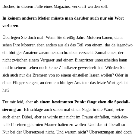
Buches, in die­sem Fal­le eines Maga­zins, ver­kauft wer­den soll.
In kei­nem ande­ren Metier müss­te man dar­über auch nur ein Wort
verlieren.
Über­le­gen Sie doch mal: Wenn Sie drei­ßig Jah­re Moto­ren bau­en, dann
sehen Ihre Moto­ren eben anders aus als das Teil von einem, das da irgend­wo
ein blu­ti­ger Ama­teur zusam­men­zu­schrau­ben ver­sucht. Zumal einer, der
nicht zwi­schen einem Ver­ga­ser und einem Ein­sprit­zer unter­schei­den kann
und in sei­nem Leben noch kei­ne Zünd­ker­ze gewech­selt hat. Wür­den Sie
sich auch nur die Brem­sen von so einem ein­stel­len las­sen wol­len? Oder in
einen Flie­ger stei­gen, an dem ein blu­ti­ger Ama­teur das letz­te Wort gehabt
hat?
Tut mir leid, aber
ab einem bestimm­ten Punkt fängt eben die Spe­zia­li­
sie­rung an
. Ich schla­ge auch schon mal einen Nagel in die Wand, set­ze
auch einen Dübel, aber es wür­de mir nicht im Traum ein­fal­len, mich des­
halb für einen gelern­ten Mau­rer hal­ten zu wol­len. Und das ist über­all so.
Nur bei der Über­set­ze­rei nicht. Und war­um nicht? Über­set­zun­gen sind doch