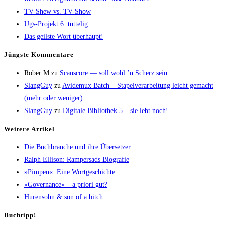
TV-Shew vs. TV-Show
Ugs-Pro­jekt 6: tüttelig
Das geils­te Wort überhaupt!
Jüngs­te Kommentare
Rober M
zu
Scans­core — soll wohl ’n Scherz sein
SlangGuy
zu
Avi­de­mux Batch – Sta­pel­ver­ar­bei­tung leicht gemacht
(mehr oder weniger)
SlangGuy
zu
Digi­ta­le Biblio­thek 5 – sie lebt noch!
Wei­te­re Artikel
Die Buch­bran­che und ihre Übersetzer
Ralph Elli­son: Ram­pers­ads Biografie
»Pim­pen«: Eine Wortgeschichte
»Gover­nan­ce« – a prio­ri gut?
Huren­sohn & son of a bitch
Buch­tipp!