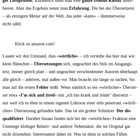
ger Lern­pro­zess
; schließ­lich muss man eine
gan­ze frem­de Kul­tur
absor­
bie­ren. Aber das Ergeb­nis nennt man
Erfah­rung
. Die bei der Über­set­ze­rei
– als ein­zi­gem Metier auf der Welt, das jeder »kann« – dum­mer­wei­se
nicht zählt.
Klick zu amazon.com!
Las­sen wir den Umstand, dass »
wört­li­che
« – ich ver­ste­he das hier mal wie
klein Häns­chen –
Über­set­zun­gen
sich, unge­ach­tet des Stils im Aus­gangs­
text, immer gleich platt – und unge­ach­tet ver­schie­dens­ter Autoren über­haupt
alle gleich – anhö­ren, mal außen vor. Man braucht nie lan­ge zu suchen, bis
man auf die ers­ten
Feh­ler
stößt. Wenn näm­lich so ein »wört­li­cher« Über­set­
zer etwa »
I’m sick and tired
« mit „ich bin krank und müde“ über­setzt –
nur weil ich es eben in einem eige­nen Lek­to­rat einer teils pene­trant »wört­li­
chen« Über­set­zung gefun­den habe. Das ist ein gro­ber Schnit­zer.
Der dis­
qua­li­fi­ziert
. Dar­über hin­aus fin­den sich bei der »wört­li­chen« Frak­ti­on eine
Unmen­ge klo­bi­ger Rela­tiv- und ande­rer Neben­sät­ze, die im Ori­gi­nal gar
nicht drin­ste­hen. Inter­es­san­ter dabei ist: Was ist denn in sol­chen Fäl­len