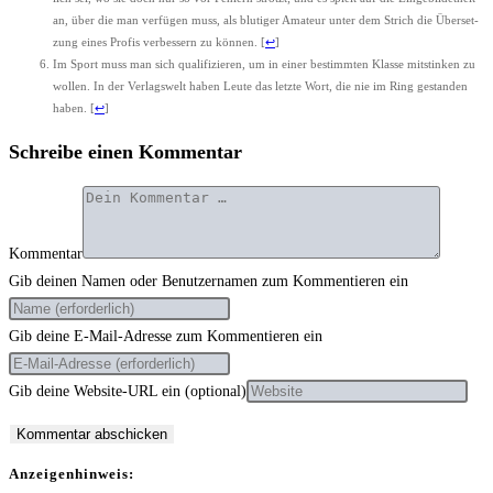
an, über die man ver­fü­gen muss, als blu­ti­ger Ama­teur unter dem Strich die Über­set­
zung eines Pro­fis ver­bes­sern zu kön­nen.
[
↩
]
Im Sport muss man sich qua­li­fi­zie­ren, um in einer bestimm­ten Klas­se mit­stin­ken zu
wol­len. In der Ver­lags­welt haben Leu­te das letz­te Wort, die nie im Ring gestan­den
haben.
[
↩
]
Schreibe einen Kommentar
Kommentar
Gib deinen Namen oder Benutzernamen zum Kommentieren ein
Gib deine E-Mail-Adresse zum Kommentieren ein
Gib deine Website-URL ein (optional)
Anzei­gen­hin­weis: