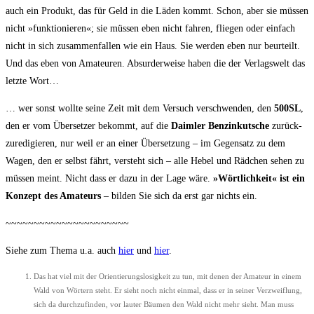
auch ein Pro­dukt, das für Geld in die Läden kommt. Schon, aber sie müs­sen
nicht »funk­tio­nie­ren«; sie müs­sen eben nicht fah­ren, flie­gen oder ein­fach
nicht in sich zusam­men­fal­len wie ein Haus. Sie wer­den eben nur beur­teilt.
Und das eben von Ama­teu­ren. Absur­der­wei­se haben die der Ver­lags­welt das
letz­te Wort…
… wer sonst woll­te sei­ne Zeit mit dem Ver­such ver­schwen­den, den
500SL
,
den er vom Über­set­zer bekommt, auf die
Daim­ler Ben­zinkut­sche
zurück­
zure­di­gie­ren, nur weil er an einer Über­set­zung – im Gegen­satz zu dem
Wagen, den er selbst fährt, ver­steht sich – alle Hebel und Räd­chen sehen zu
müs­sen meint. Nicht dass er dazu in der Lage wäre.
»Wört­lich­keit« ist ein
Kon­zept des Ama­teurs
– bil­den Sie sich da erst gar nichts ein.
~~~~~~~~~~~~~~~~~~~~~~
Sie­he zum The­ma u.a. auch
hier
und
hier
.
Das hat viel mit der Ori­en­tie­rungs­lo­sig­keit zu tun, mit denen der Ama­teur in einem
Wald von Wör­tern steht. Er sieht noch nicht ein­mal, dass er in sei­ner Ver­zweif­lung,
sich da durch­zu­fin­den, vor lau­ter Bäu­men den Wald nicht mehr sieht. Man muss