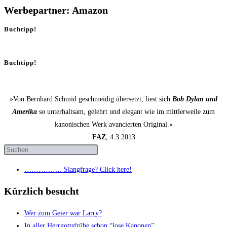
Werbepartner: Amazon
Buchtipp!
Buchtipp!
»Von Bernhard Schmid geschmeidig übersetzt, liest sich
Bob Dylan und
Amerika
so unterhaltsam, gelehrt und elegant wie im mittlerweile zum
kanonischen Werk avancierten Original.«
FAZ
, 4.3.2013
……………. Slang­fra­ge? Click here!
Kürzlich besucht
Wer zum Gei­er war Larry?
In aller Herr­gotts­frü­he schon “lose Kanonen”