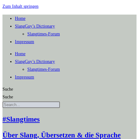
Zum Inhalt springen
Home
SlangGuy’s Dic­tion­a­ry
Slang­times-Forum
Impres­sum
Home
SlangGuy’s Dic­tion­a­ry
Slang­times-Forum
Impres­sum
Suche
Suche
#Slangtimes
Über Slang, Übersetzen & die Sprache