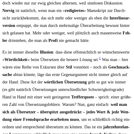
doch wie­der nur zur ewig glei­chen alber­nen, weil sinn­lo­sen Dis­kus­si­on.
Ner­vig
ist natür­lich, wenn man ein »
redi­gier­tes
« Manu­skript zur Durch­
sicht zurück­be­kommt, das sich mehr oder weni­ger als eben die
Inter­li­ne­ar­
ver­si­on
ent­puppt, die man durch mehr­ma­li­ge Über­ar­bei­tung bewusst hin­ter
sich gelas­sen hat. Mehr oder weni­ger, weil plötz­lich auch mas­sen­wei­se
Feh­
ler
drin­ste­hen, die man als
Pro­fi
nie gemacht hätte.
Es ist immer die­sel­be
Illu­si­on
: dass die­se offen­sicht­lich so wün­schens­wer­te
1
»
Wört­lich­keit
« beim Über­set­zen die bes­se­re Lösung sei.
Was man – hier
wären eine Rei­he von Exkur­sen über
Stil
von­nö­ten – noch als
Geschmack­
sa­che
abtun könn­te, läge das ers­te Gegen­ar­gu­ment nicht immer gleich auf
der Hand: Die­se Art der
wört­li­chen Über­set­zung
geht so gut wie immer
(es gibt natür­lich Über­set­zun­gen unter­schied­li­cher Schwie­rig­keitsgrade)
Hand in Hand mit einer weit gerin­ge­ren
Tref­fer­quo­te
– sprich: einer grö­ße­
ren Zahl von Über­set­zungs­feh­lern. War­um?
Nun, ganz ein­fach:
weil man
sich als Über­set­zer – über­spitzt aus­ge­drückt – jedes Wort & jede Wen­
dung einer Fremd­spra­che erar­bei­ten muss
, um es schließ­lich rich­tig ein­
ord­nen und ent­spre­chend über­set­zen zu kön­nen. Das ist ein
jahr­zehn­te­lan­