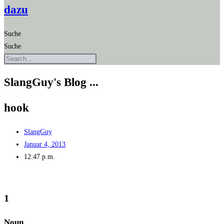
dazu
Suche
Suche
SlangGuy's Blog ...
hook
SlangGuy
Januar 4, 2013
12:47 p.m.
1
Noun