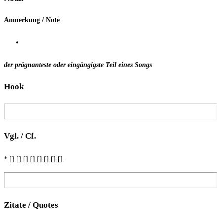
Anmer­kung / Note
der prä­gnan­tes­te oder ein­gän­gigs­te Teil eines Songs
Hook
Vgl. / Cf.
* [].[].[].[].[].[].[].[].
Zita­te / Quotes