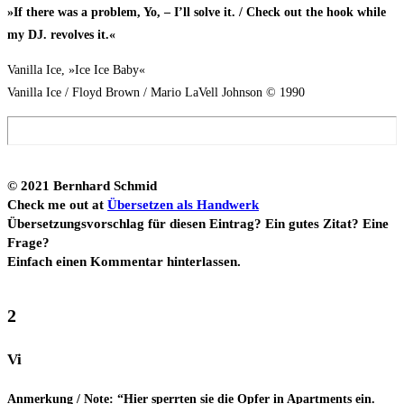
»If the­re was a pro­blem, Yo, – I’ll sol­ve it. / Check out the hook while
my DJ. revol­ves it.«
Vanil­la Ice, »Ice Ice Baby«
Vanil­la Ice / Floyd Brown / Mario LaVell John­son © 1990
© 2021 Bern­hard Schmid
Check me out at
Über­set­zen als Hand­werk
Über­set­zungs­vor­schlag für die­sen Ein­trag? Ein gutes Zitat? Eine
Fra­ge?
Ein­fach einen Kom­men­tar hinterlassen.
2
Vi
Anmer­kung / Note: “Hier sperr­ten sie die Opfer in Apart­ments ein.