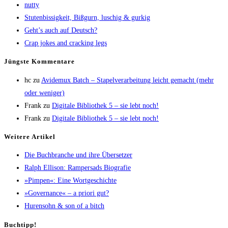
nut­ty
Stu­ten­bis­sig­keit, Biß­gurn, luschig & gurkig
Geht’s auch auf Deutsch?
Crap jokes and crack­ing legs
Jüngs­te Kommentare
hc
zu
Avi­de­mux Batch – Sta­pel­ver­ar­bei­tung leicht gemacht (mehr
oder weniger)
Frank
zu
Digi­ta­le Biblio­thek 5 – sie lebt noch!
Frank
zu
Digi­ta­le Biblio­thek 5 – sie lebt noch!
Wei­te­re Artikel
Die Buch­bran­che und ihre Übersetzer
Ralph Elli­son: Ram­pers­ads Biografie
»Pim­pen«: Eine Wortgeschichte
»Gover­nan­ce« – a prio­ri gut?
Huren­sohn & son of a bitch
Buch­tipp!