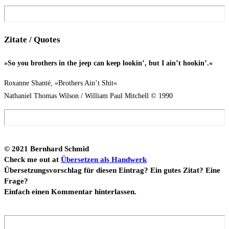
Zita­te / Quotes
»So you brot­hers in the jeep can keep loo­kin’, but I ain’t hookin’.«
Rox­an­ne Shan­té, »Brot­hers Ain’t Shit«
Natha­ni­el Tho­mas Wil­son / Wil­liam Paul Mit­chell © 1990
© 2021 Bern­hard Schmid
Check me out at
Über­set­zen als Hand­werk
Über­set­zungs­vor­schlag für die­sen Ein­trag? Ein gutes Zitat? Eine
Fra­ge?
Ein­fach einen Kom­men­tar hinterlassen.