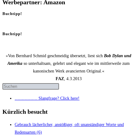
Werbepartner: Amazon
Buchtipp!
Buchtipp!
»Von Bernhard Schmid geschmeidig übersetzt, liest sich
Bob Dylan und
Amerika
so unterhaltsam, gelehrt und elegant wie im mittlerweile zum
kanonischen Werk avancierten Original.«
FAZ
, 4.3.2013
……………. Slang­fra­ge? Click here!
Kürzlich besucht
Gebrauch lächer­li­cher, anstö­ßi­ger, oft unan­stän­di­ger Wor­te und
Redens­ar­ten (6)