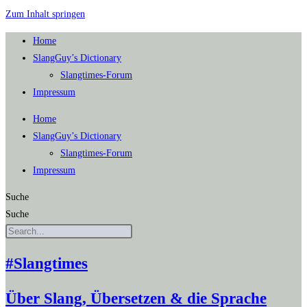
Zum Inhalt springen
Home
SlangGuy’s Dic­tion­a­ry
Slang­times-Forum
Impres­sum
Home
SlangGuy’s Dic­tion­a­ry
Slang­times-Forum
Impres­sum
Suche
Suche
#Slangtimes
Über Slang, Übersetzen & die Sprache