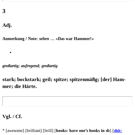
3
Adj.
Anmer­kung / Note:
sel­ten
… »Das war Hammer!«
groß­ar­tig; auf­re­gend; großartig
stark; bock­stark; geil; spit­ze; spit­zen­mäßg; [der] Ham­
mer; die Härte.
Vgl. / Cf.
* [awesome].[brilliant].[brill].[
hooks: have one’s hooks in sb
].[
shit: