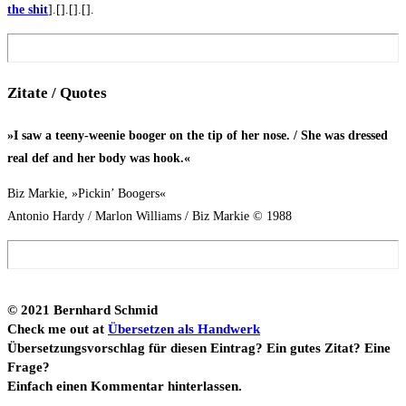
the shit
].[].[].[].
Zita­te / Quotes
»I saw a tee­ny-wee­nie boo­ger on the tip of her nose. / She was dres­sed
real def and her body was hook.«
Biz Mar­kie, »Pickin’ Boo­gers«
Anto­nio Har­dy / Mar­lon Wil­liams / Biz Mar­kie © 1988
© 2021 Bern­hard Schmid
Check me out at
Über­set­zen als Hand­werk
Über­set­zungs­vor­schlag für die­sen Ein­trag? Ein gutes Zitat? Eine
Fra­ge?
Ein­fach einen Kom­men­tar hinterlassen.