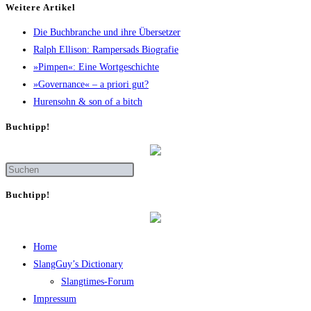
Wei­te­re Artikel
Die Buch­bran­che und ihre Übersetzer
Ralph Elli­son: Ram­pers­ads Biografie
»Pim­pen«: Eine Wortgeschichte
»Gover­nan­ce« – a prio­ri gut?
Huren­sohn & son of a bitch
Buch­tipp!
Buch­tipp!
Home
SlangGuy’s Dic­tion­a­ry
Slang­times-Forum
Impres­sum