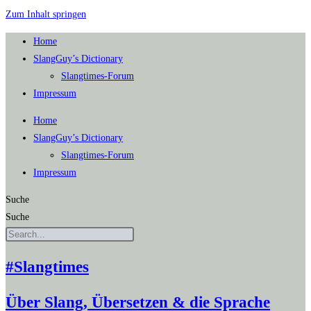
Zum Inhalt springen
Home
SlangGuy’s Dic­tion­a­ry
Slang­times-Forum
Impres­sum
Home
SlangGuy’s Dic­tion­a­ry
Slang­times-Forum
Impres­sum
Suche
Suche
#Slangtimes
Über Slang, Übersetzen & die Sprache