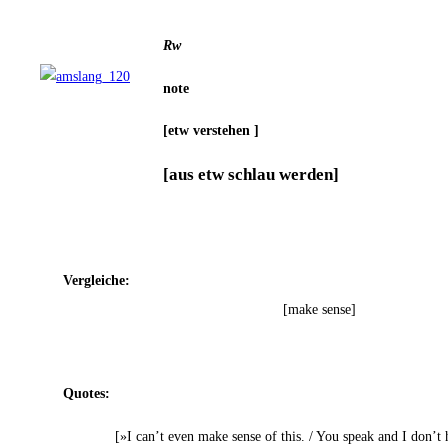
Rw
note
[etw ver­ste­hen ]
[aus etw schlau werden]
Ver­glei­che:
[make sen­se]
Quo­tes:
[»I can’t even make sen­se of this. / You speak and I don’t