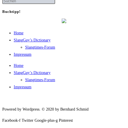
Buch­tipp!
Home
SlangGuy’s Dic­tion­a­ry
Slang­times-Forum
Impres­sum
Home
SlangGuy’s Dic­tion­a­ry
Slang­times-Forum
Impres­sum
Powered by Wordpress. © 2020 by Bernhard Schmid
Facebook-f
Twitter
Google-plus-g
Pinterest