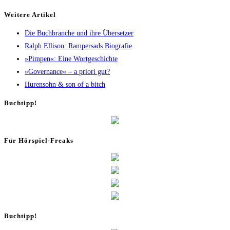
Wei­te­re Artikel
Die Buch­bran­che und ihre Übersetzer
Ralph Elli­son: Ram­pers­ads Biografie
»Pim­pen«: Eine Wortgeschichte
»Gover­nan­ce« – a prio­ri gut?
Huren­sohn & son of a bitch
Buch­tipp!
Für Hör­spiel-Freaks
Buch­tipp!