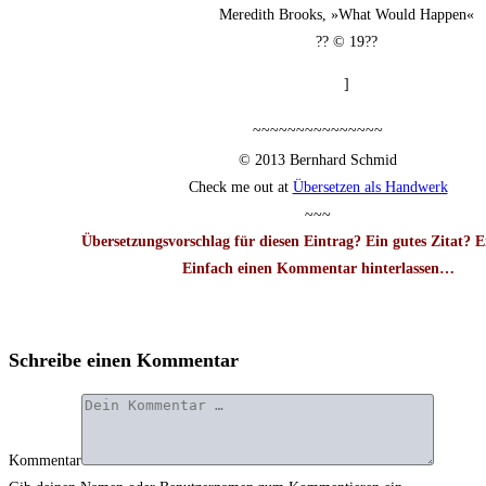
Mer­edith Brooks, »What Would Happen«
?? © 19??
]
~~~~~~~~~~~~~~~
© 2013 Bern­hard Schmid
Check me out at
Über­set­zen als Handwerk
~~~
Über­set­zungs­vor­schlag für die­sen Ein­trag? Ein gutes Zitat? 
Ein­fach einen Kom­men­tar hin­ter­las­sen…
Schreibe einen Kommentar
Kommentar