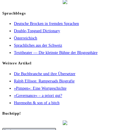
Sprachblogs
Deutsche Brocken in fremden Sprachen
Double-Tongued Dictionary
Österreichisch
Sprachliches aus der Schweiz
Texttheater — Die kleinste Bühne der Blogosphäre
Wei­te­re Artikel
Die Buch­bran­che und ihre Übersetzer
Ralph Elli­son: Ram­pers­ads Biografie
»Pim­pen«: Eine Wortgeschichte
»Gover­nan­ce« – a prio­ri gut?
Huren­sohn & son of a bitch
Buch­tipp!