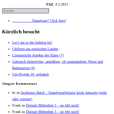
FAZ
, 4.3.2013
……………. Slang­fra­ge? Click here!
Kürzlich besucht
Let’s get to the fight­ing bit!
Chil­li­ges aus eng­li­schen Landen
Lin­gu­is­ti­sche Aspek­te des Slang (7)
Gebrauch lächer­li­cher, anstö­ßi­ger, oft unan­stän­di­ger Wor­te und
Redens­ar­ten (6)
Ugs-Pro­jekt 10: gefinkelt
Jüngs­te Kommentare
hc
zu
Avi­de­mux Batch – Sta­pel­ver­ar­bei­tung leicht gemacht (mehr
oder weniger)
Frank
zu
Digi­ta­le Biblio­thek 5 – sie lebt noch!
Frank
zu
Digi­ta­le Biblio­thek 5 – sie lebt noch!