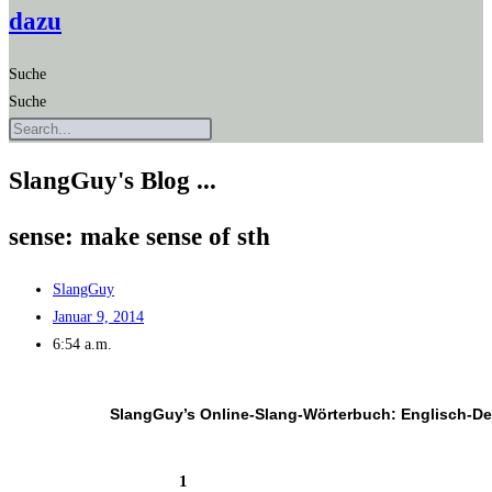
dazu
Suche
Suche
SlangGuy's Blog ...
sen­se: make sen­se of sth
SlangGuy
Januar 9, 2014
6:54 a.m.
SlangGuy’s Online-Slang-Wör­ter­buch: Englisch-D
1