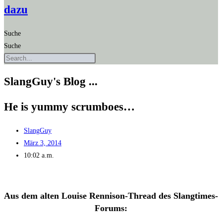
dazu
Suche
Suche
SlangGuy's Blog ...
He is yum­my scrumboes…
SlangGuy
März 3, 2014
10:02 a.m.
Aus dem alten Loui­se Ren­ni­son-Thread des Slangtimes-
Forums: