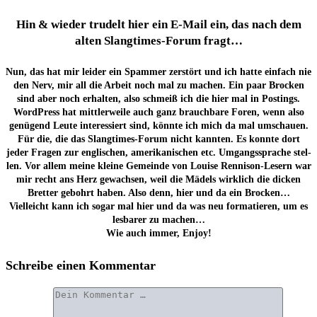
Hin & wie­der tru­delt hier ein E‑Mail ein, das nach dem
alten Slang­times-Forum fragt…
Nun, das hat mir lei­der ein Spam­mer zer­stört und ich hat­te ein­fach nie
den Nerv, mir all die Arbeit noch mal zu machen. Ein paar Bro­cken
sind aber noch erhal­ten, also schmeiß ich die hier mal in Pos­tings.
Word­Press hat mitt­ler­wei­le auch ganz brauch­ba­re Foren, wenn also
genü­gend Leu­te inter­es­siert sind, könn­te ich mich da mal umschau­en.
Für die, die das Slang­times-Forum nicht kann­ten. Es konn­te dort
jeder Fra­gen zur eng­li­schen, ame­ri­ka­ni­schen etc. Umgangs­spra­che stel­
len. Vor allem mei­ne klei­ne Gemein­de von Loui­se Ren­ni­son-Lesern war
mir recht ans Herz gewach­sen, weil die Mädels wirk­lich die dicken
Bret­ter gebohrt haben. Also denn, hier und da ein Brocken…
Viel­leicht kann ich sogar mal hier und da was neu for­ma­tie­ren, um es
les­ba­rer zu machen…
Wie auch immer, Enjoy!
Schreibe einen Kommentar