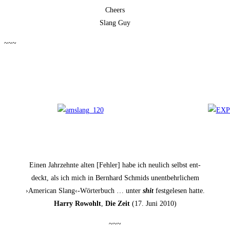
Che­ers
Slang Guy
~~~
Einen Jahr­zehn­te alten [Feh­ler] habe ich neu­lich selbst ent­
deckt, als ich mich in Bern­hard Schmids unent­behr­li­chem
›Ame­ri­can Slang‹-Wörterbuch … unter
shit
fest­ge­le­sen hatte.
Har­ry Rowohlt
,
Die Zeit
(17. Juni 2010)
~~~