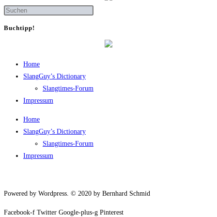
Buch­tipp!
Home
SlangGuy’s Dic­tion­a­ry
Slang­times-Forum
Impres­sum
Home
SlangGuy’s Dic­tion­a­ry
Slang­times-Forum
Impres­sum
Powered by Wordpress. © 2020 by Bernhard Schmid
Facebook-f
Twitter
Google-plus-g
Pinterest