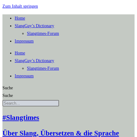
Zum Inhalt springen
Home
SlangGuy’s Dic­tion­a­ry
Slang­times-Forum
Impres­sum
Home
SlangGuy’s Dic­tion­a­ry
Slang­times-Forum
Impres­sum
Suche
Suche
#Slangtimes
Über Slang, Übersetzen & die Sprache