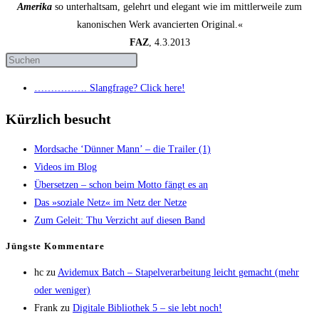
Amerika
so unterhaltsam, gelehrt und elegant wie im mittlerweile zum
kanonischen Werk avancierten Original.«
FAZ
, 4.3.2013
……………. Slang­fra­ge? Click here!
Kürzlich besucht
Mord­sa­che ‘Dün­ner Mann’ – die Trai­ler (1)
Vide­os im Blog
Über­set­zen – schon beim Mot­to fängt es an
Das »sozia­le Netz« im Netz der Netze
Zum Geleit: Thu Ver­zicht auf die­sen Band
Jüngs­te Kommentare
hc
zu
Avi­de­mux Batch – Sta­pel­ver­ar­bei­tung leicht gemacht (mehr
oder weniger)
Frank
zu
Digi­ta­le Biblio­thek 5 – sie lebt noch!