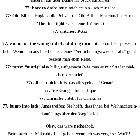
ande­ren auf dder Büh­ne ihr Stück aufführen
77: have to dash:
muss mich spu­ten / ich muss los
77: Old Bill:
in Eng­land die Poli­zei: the Old Bill … Manch­mal auch nur
“The Bill” (gibt’s auch eine TV-Serie)
77: snit­cher: Petze
77: end up on the wrong end of a duf­fing inci­dent:
to duff sb: jn ver­mö­
beln. Wenn man ans fal­sche Ende eines “Ver­mö­be­lungs­zwi­schen­falls” gerät,
bezieht man eben Keile.
77: tar­ty: “nut­tig” also
bil­lig auf­ge­macht (wie man es mit Stra­ßen­mäd­
chen verbindet)
77: all of it nicked:
ist das alles geklaut? Genau!
77: Ace Gang
: ihre CLlique
77. Chrim­bo :
steht für Christmas
77. bump into lads:
Jungs tref­fen: Sie hofft, dass ihnen bei Weih­nachts­ein­
kauf Jungs über den Weg laufen
Okay, das wäre nachgeholt.
Beim nächs­ten Mal ruhig Laut geben, wenn ich was ver­ges­se. Wuff!!!