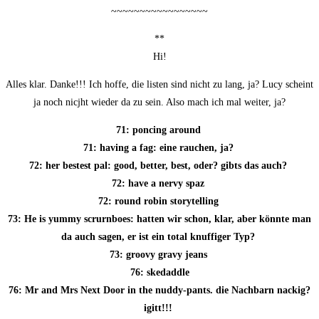
~~~~~~~~~~~~~~~~~
**
Hi!
Alles klar. Dan­ke!!! Ich hof­fe, die lis­ten sind nicht zu lang, ja? Lucy scheint
ja noch nic­jht wie­der da zu sein. Also mach ich mal wei­ter, ja?
71: pon­cing around
71: having a fag: eine rau­chen, ja?
72: her bes­test pal: good, bet­ter, best, oder? gibts das auch?
72: have a ner­vy spaz
72: round robin storytelling
73: He is yum­my scr­urn­boes: hat­ten wir schon, klar, aber könn­te man
da auch sagen, er ist ein total knuf­fi­ger Typ?
73: groo­vy gra­vy jeans
76: ske­dadd­le
76: Mr and Mrs Next Door in the nud­dy-pants. die Nach­barn nackig?
igitt!!!