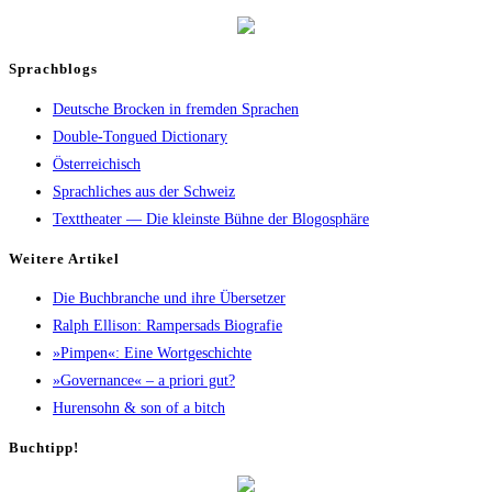
Sprachblogs
Deutsche Brocken in fremden Sprachen
Double-Tongued Dictionary
Österreichisch
Sprachliches aus der Schweiz
Texttheater — Die kleinste Bühne der Blogosphäre
Wei­te­re Artikel
Die Buch­bran­che und ihre Übersetzer
Ralph Elli­son: Ram­pers­ads Biografie
»Pim­pen«: Eine Wortgeschichte
»Gover­nan­ce« – a prio­ri gut?
Huren­sohn & son of a bitch
Buch­tipp!