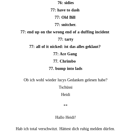
76: sidies
77: have to dash
77: Old Bill
77: snit­cher.
77: end up on the wrong end of a duf­fing incident
77: tar­ty
77: all of it nicked: ist das alles geklaut?
77: Ace Gang
77. Chrim­bo
77. bump into lads
Ob ich wohl wie­der lucys Gedan­ken gele­sen habe?
Tschüssi
Heidi
**
Hal­lo Heidi!
Hab ich total ver­schwitzt. Hät­test dich ruhig mel­den dürfen.