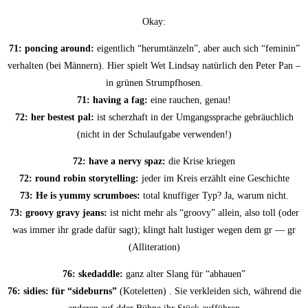
Okay:
71: pon­cing around:
eigent­lich “her­um­tän­zeln”, aber auch sich “femi­nin”
ver­hal­ten (bei Män­nern). Hier spielt Wet Lind­say natür­lich den Peter Pan –
in grü­nen Strumpfhosen.
71: having a fag:
eine rau­chen, genau!
72: her bes­test pal:
ist scherz­haft in der Umgangs­spra­che gebräuch­lich
(nicht in der Schul­auf­ga­be verwenden!)
72: have a ner­vy spaz:
die Kri­se kriegen
72: round robin sto­rytel­ling:
jeder im Kreis erzählt eine Geschichte
73: He is yum­my scrum­boes:
total knuf­fi­ger Typ? Ja, war­um nicht.
73: groo­vy gra­vy jeans:
ist nicht mehr als “groo­vy” allein, also toll (oder
was immer ihr gra­de dafür sagt); klingt halt lus­ti­ger wegen dem gr — gr
(Alli­te­ra­ti­on)
76: ske­dadd­le:
ganz alter Slang für “abhau­en”
76: sidies: für “sideb­urns”
(Kote­let­ten) . Sie ver­klei­den sich, wäh­rend die