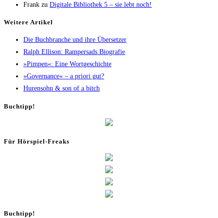
Frank
zu
Digi­ta­le Biblio­thek 5 – sie lebt noch!
Wei­te­re Artikel
Die Buch­bran­che und ihre Übersetzer
Ralph Elli­son: Ram­pers­ads Biografie
»Pim­pen«: Eine Wortgeschichte
»Gover­nan­ce« – a prio­ri gut?
Huren­sohn & son of a bitch
Buch­tipp!
Für Hör­spiel-Freaks
Buch­tipp!