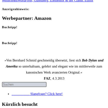
Weiterlesen
Word­Press, Guten­berg, Ele­men­tor & der Clas­sic Editor
Anzei­gen­hin­weis:
Werbepartner: Amazon
Buchtipp!
Buchtipp!
»Von Bernhard Schmid geschmeidig übersetzt, liest sich
Bob Dylan und
Amerika
so unterhaltsam, gelehrt und elegant wie im mittlerweile zum
kanonischen Werk avancierten Original.«
FAZ
, 4.3.2013
……………. Slang­fra­ge? Click here!
Kürzlich besucht