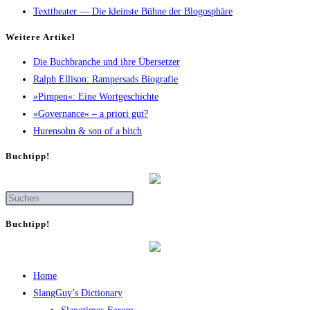
Texttheater — Die kleinste Bühne der Blogosphäre
Wei­te­re Artikel
Die Buch­bran­che und ihre Übersetzer
Ralph Elli­son: Ram­pers­ads Biografie
»Pim­pen«: Eine Wortgeschichte
»Gover­nan­ce« – a prio­ri gut?
Huren­sohn & son of a bitch
Buch­tipp!
Buch­tipp!
Home
SlangGuy’s Dic­tion­a­ry