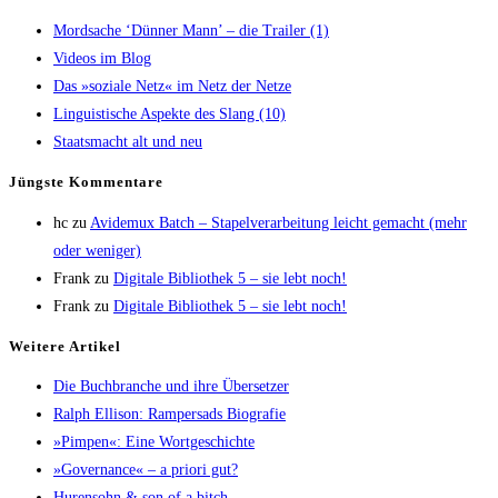
Mord­sa­che ‘Dün­ner Mann’ – die Trai­ler (1)
Vide­os im Blog
Das »sozia­le Netz« im Netz der Netze
Lin­gu­is­ti­sche Aspek­te des Slang (10)
Staats­macht alt und neu
Jüngs­te Kommentare
hc
zu
Avi­de­mux Batch – Sta­pel­ver­ar­bei­tung leicht gemacht (mehr
oder weniger)
Frank
zu
Digi­ta­le Biblio­thek 5 – sie lebt noch!
Frank
zu
Digi­ta­le Biblio­thek 5 – sie lebt noch!
Wei­te­re Artikel
Die Buch­bran­che und ihre Übersetzer
Ralph Elli­son: Ram­pers­ads Biografie
»Pim­pen«: Eine Wortgeschichte
»Gover­nan­ce« – a prio­ri gut?
Huren­sohn & son of a bitch