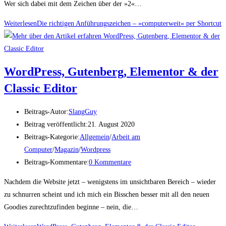
Wer sich dabei mit dem Zeichen über der »2«…
Weiterlesen
Die rich­ti­gen Anfüh­rungs­zei­chen – »com­pu­ter­weit« per Shortcut
Word­Press, Guten­berg, Ele­men­tor & der
Clas­sic Editor
Beitrags-Autor:
SlangGuy
Beitrag veröffentlicht:
21. August 2020
Beitrags-Kategorie:
Allgemein
/
Arbeit am
Computer
/
Magazin
/
Wordpress
Beitrags-Kommentare:
0 Kommentare
Nachdem die Website jetzt – wenigstens im unsichtbaren Bereich – wieder
zu schnurren scheint und ich mich ein Bisschen besser mit all den neuen
Goodies zurechtzufinden beginne – nein, die…