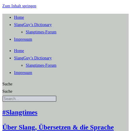
Zum Inhalt springen
Home
SlangGuy’s Dic­tion­a­ry
Slang­times-Forum
Impres­sum
Home
SlangGuy’s Dic­tion­a­ry
Slang­times-Forum
Impres­sum
Suche
Suche
#Slangtimes
Über Slang, Übersetzen & die Sprache