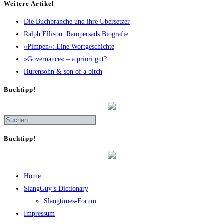
Wei­te­re Artikel
Die Buch­bran­che und ihre Übersetzer
Ralph Elli­son: Ram­pers­ads Biografie
»Pim­pen«: Eine Wortgeschichte
»Gover­nan­ce« – a prio­ri gut?
Huren­sohn & son of a bitch
Buch­tipp!
Buch­tipp!
Home
SlangGuy’s Dic­tion­a­ry
Slang­times-Forum
Impres­sum