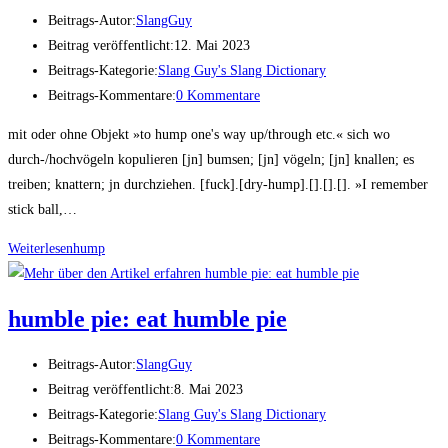
Beitrags-Autor:
SlangGuy
Beitrag veröffentlicht:
12. Mai 2023
Beitrags-Kategorie:
Slang Guy's Slang Dictionary
Beitrags-Kommentare:
0 Kommentare
mit oder ohne Objekt »to hump one's way up/through etc.« sich wo
durch-/hochvögeln kopulieren [jn] bumsen; [jn] vögeln; [jn] knallen; es
treiben; knattern; jn durchziehen. [fuck].[dry-hump].[].[].[]. »I remember
stick ball,…
Weiterlesen
hump
hum­ble pie: eat hum­ble pie
Beitrags-Autor:
SlangGuy
Beitrag veröffentlicht:
8. Mai 2023
Beitrags-Kategorie:
Slang Guy's Slang Dictionary
Beitrags-Kommentare:
0 Kommentare