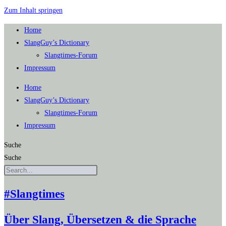
Zum Inhalt springen
Home
SlangGuy’s Dic­tion­a­ry
Slang­times-Forum
Impres­sum
Home
SlangGuy’s Dic­tion­a­ry
Slang­times-Forum
Impres­sum
Suche
Suche
#Slangtimes
Über Slang, Übersetzen & die Sprache