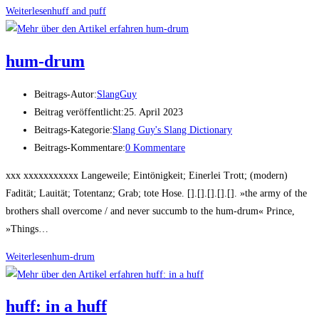
Weiterlesen
huff and puff
hum-drum
Beitrags-Autor:
SlangGuy
Beitrag veröffentlicht:
25. April 2023
Beitrags-Kategorie:
Slang Guy's Slang Dictionary
Beitrags-Kommentare:
0 Kommentare
xxx xxxxxxxxxxx Langeweile; Eintönigkeit; Einerlei Trott; (modern)
Fadität; Lauität; Totentanz; Grab; tote Hose. [].[].[].[].[]. »the army of the
brothers shall overcome / and never succumb to the hum-drum« Prince,
»Things…
Weiterlesen
hum-drum
huff: in a huff