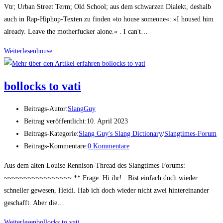
Vtr; Urban Street Term; Old School; aus dem schwarzen Dialekt, deshalb
auch in Rap-Hiphop-Texten zu finden »to house someone«: »I housed him
already. Leave the motherfucker alone.« . I can't…
Weiterlesen
house
bol­locks to vati
Beitrags-Autor:
SlangGuy
Beitrag veröffentlicht:
10. April 2023
Beitrags-Kategorie:
Slang Guy's Slang Dictionary
/
Slangtimes-Forum
Beitrags-Kommentare:
0 Kommentare
Aus dem alten Louise Rennison-Thread des Slangtimes-Forums:
~~~~~~~~~~~~~~~~~ ** Frage: Hi ihr! Bist einfach doch wieder
schneller gewesen, Heidi. Hab ich doch wieder nicht zwei hintereinander
geschafft. Aber die…
Weiterlesen
bol­locks to vati