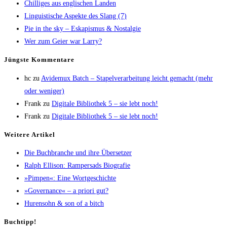
Chil­li­ges aus eng­li­schen Landen
Lin­gu­is­ti­sche Aspek­te des Slang (7)
Pie in the sky – Eska­pis­mus & Nostalgie
Wer zum Gei­er war Larry?
Jüngs­te Kommentare
hc
zu
Avi­de­mux Batch – Sta­pel­ver­ar­bei­tung leicht gemacht (mehr
oder weniger)
Frank
zu
Digi­ta­le Biblio­thek 5 – sie lebt noch!
Frank
zu
Digi­ta­le Biblio­thek 5 – sie lebt noch!
Wei­te­re Artikel
Die Buch­bran­che und ihre Übersetzer
Ralph Elli­son: Ram­pers­ads Biografie
»Pim­pen«: Eine Wortgeschichte
»Gover­nan­ce« – a prio­ri gut?
Huren­sohn & son of a bitch
Buch­tipp!