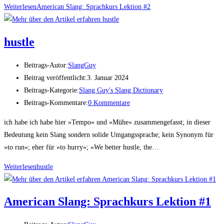
Weiterlesen
Ame­ri­can Slang: Sprach­kurs Lek­ti­on #2
hust­le
Beitrags-Autor:
SlangGuy
Beitrag veröffentlicht:
3. Januar 2024
Beitrags-Kategorie:
Slang Guy's Slang Dictionary
Beitrags-Kommentare:
0 Kommentare
ich habe ich habe hier »Tempo« und »Mühe« zusammengefasst; in dieser
Bedeutung kein Slang sondern solide Umgangssprache; kein Synonym für
»to run«; eher für »to hurry«; »We better hustle, the…
Weiterlesen
hust­le
Ame­ri­can Slang: Sprach­kurs Lek­ti­on #1