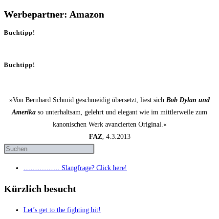
Werbepartner: Amazon
Buchtipp!
Buchtipp!
»Von Bernhard Schmid geschmeidig übersetzt, liest sich
Bob Dylan und
Amerika
so unterhaltsam, gelehrt und elegant wie im mittlerweile zum
kanonischen Werk avancierten Original.«
FAZ
, 4.3.2013
……………. Slang­fra­ge? Click here!
Kürzlich besucht
Let’s get to the fight­ing bit!