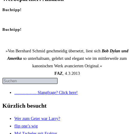
Buchtipp!
Buchtipp!
»Von Bernhard Schmid geschmeidig übersetzt, liest sich
Bob Dylan und
Amerika
so unterhaltsam, gelehrt und elegant wie im mittlerweile zum
kanonischen Werk avancierten Original.«
FAZ
, 4.3.2013
……………. Slang­fra­ge? Click here!
Kürzlich besucht
Wer zum Gei­er war Larry?
flip one’s wig
Mal Tache­les mit Fraktur