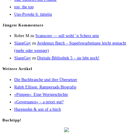
top: the top
Ugs-Pro­jekt 6: tüttelig
Jüngs­te Kommentare
Rober M
zu
Scans­core — soll wohl ’n Scherz sein
SlangGuy
zu
Avi­de­mux Batch – Sta­pel­ver­ar­bei­tung leicht gemacht
(mehr oder weniger)
SlangGuy
zu
Digi­ta­le Biblio­thek 5 – sie lebt noch!
Wei­te­re Artikel
Die Buch­bran­che und ihre Übersetzer
Ralph Elli­son: Ram­pers­ads Biografie
»Pim­pen«: Eine Wortgeschichte
»Gover­nan­ce« – a prio­ri gut?
Huren­sohn & son of a bitch
Buch­tipp!