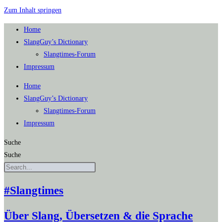
Zum Inhalt springen
Home
SlangGuy’s Dic­tion­a­ry
Slang­times-Forum
Impres­sum
Home
SlangGuy’s Dic­tion­a­ry
Slang­times-Forum
Impres­sum
Suche
Suche
#Slangtimes
Über Slang, Übersetzen & die Sprache