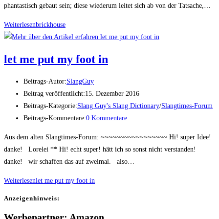
phantastisch gebaut sein; diese wiederum leitet sich ab von der Tatsache,…
Weiterlesen
brick­house
let me put my foot in
Beitrags-Autor:
SlangGuy
Beitrag veröffentlicht:
15. Dezember 2016
Beitrags-Kategorie:
Slang Guy's Slang Dictionary
/
Slangtimes-Forum
Beitrags-Kommentare:
0 Kommentare
Aus dem alten Slangtimes-Forum: ~~~~~~~~~~~~~~~~~ Hi! super Idee!
danke! Lorelei ** Hi! echt super! hätt ich so sonst nicht verstanden!
danke! wir schaffen das auf zweimal. also…
Weiterlesen
let me put my foot in
Anzei­gen­hin­weis:
Werbepartner: Amazon