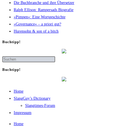
Die Buch­bran­che und ihre Übersetzer
Ralph Elli­son: Ram­pers­ads Biografie
»Pim­pen«: Eine Wortgeschichte
»Gover­nan­ce« – a prio­ri gut?
Huren­sohn & son of a bitch
Buch­tipp!
Buch­tipp!
Home
SlangGuy’s Dic­tion­a­ry
Slang­times-Forum
Impres­sum
Home