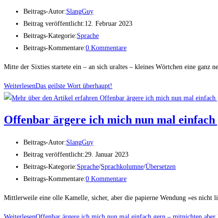
Beitrags-Autor:
SlangGuy
Beitrag veröffentlicht:
12. Februar 2023
Beitrags-Kategorie:
Sprache
Beitrags-Kommentare:
0 Kommentare
Mitte der Sixties startete ein – an sich uraltes – kleines Wörtchen eine g
Weiterlesen
Das geils­te Wort überhaupt!
Offen­bar ärge­re ich mich nun mal ein­fach g
Beitrags-Autor:
SlangGuy
Beitrag veröffentlicht:
29. Januar 2023
Beitrags-Kategorie:
Sprache
/
Sprachkolumne
/
Übersetzen
Beitrags-Kommentare:
0 Kommentare
Mittlerweile eine olle Kamelle, sicher, aber die papierne Wendung »es nicht 
Weiterlesen
Offen­bar ärge­re ich mich nun mal ein­fach gern – mit­nich­ten aber l