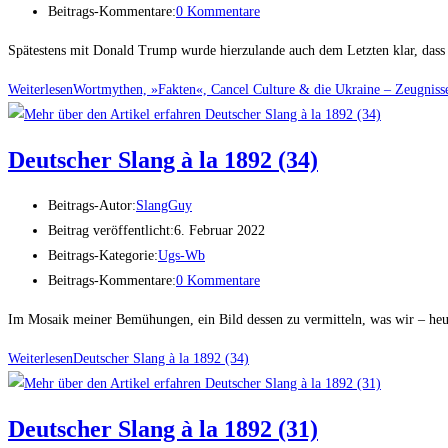
Beitrags-Kommentare:
0 Kommentare
Spätestens mit Donald Trump wurde hierzulande auch dem Letzten klar, dass e
Weiterlesen
Wort­my­then, »Fak­ten«, Can­cel Cul­tu­re & die Ukrai­ne – Zeug­nis
Deut­scher Slang à la 1892 (34)
Beitrags-Autor:
SlangGuy
Beitrag veröffentlicht:
6. Februar 2022
Beitrags-Kategorie:
Ugs-Wb
Beitrags-Kommentare:
0 Kommentare
Im Mosaik meiner Bemühungen, ein Bild dessen zu vermitteln, was wir – heut
Weiterlesen
Deut­scher Slang à la 1892 (34)
Deut­scher Slang à la 1892 (31)