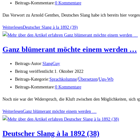
Beitrags-Kommentare:
0 Kommentare
Das Vorwort zu Arnold Genthes, Deutsches Slang habe ich bereits hier vorges
Weiterlesen
Deut­scher Slang à la 1892 (39)
Ganz blü­mer­ant möch­te einem werden …
Beitrags-Autor:
SlangGuy
Beitrag veröffentlicht:
1. Oktober 2022
Beitrags-Kategorie:
Sprachkolumne
/
Übersetzen
/
Ugs-Wb
Beitrags-Kommentare:
0 Kommentare
Noch nie war der Widerspruch, die Kluft zwischen den Möglichkeiten, sich s
Weiterlesen
Ganz blü­mer­ant möch­te einem werden …
Deut­scher Slang à la 1892 (38)