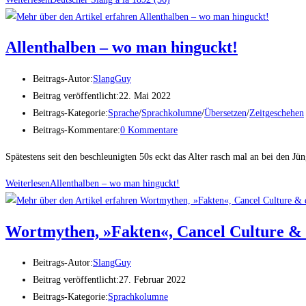
Allent­hal­ben – wo man hinguckt!
Beitrags-Autor:
SlangGuy
Beitrag veröffentlicht:
22. Mai 2022
Beitrags-Kategorie:
Sprache
/
Sprachkolumne
/
Übersetzen
/
Zeitgeschehen
Beitrags-Kommentare:
0 Kommentare
Spätestens seit den beschleunigten 50s eckt das Alter rasch mal an bei den J
Weiterlesen
Allent­hal­ben – wo man hinguckt!
Wort­my­then, »Fak­ten«, Can­cel Cul­tu­re &
Beitrags-Autor:
SlangGuy
Beitrag veröffentlicht:
27. Februar 2022
Beitrags-Kategorie:
Sprachkolumne