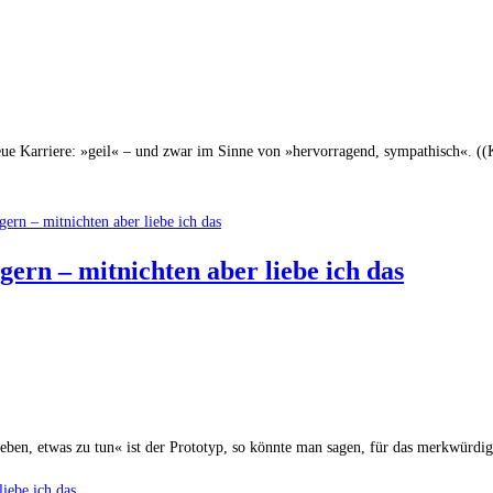
anz neue Karriere: »geil« – und zwar im Sinne von »hervorragend, sympathisch«
ern – mit­nich­ten aber lie­be ich das
lieben, etwas zu tun« ist der Prototyp, so könnte man sagen, für das merkwürdi
ie­be ich das