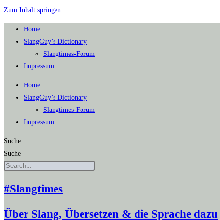
Zum Inhalt springen
Home
SlangGuy’s Dic­tion­a­ry
Slang­times-Forum
Impres­sum
Home
SlangGuy’s Dic­tion­a­ry
Slang­times-Forum
Impres­sum
Suche
Suche
#Slangtimes
Über Slang, Übersetzen & die Sprache dazu