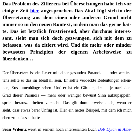
Das Pro­blem des Zitie­rens bei Über­set­zun­gen habe ich vor
eini­ger Zeit
hier
ange­spro­chen. Das Zitat fügt sich in der
Über­set­zung aus dem einen oder ande­ren Grund nicht
immer so in den neu­en Kon­text, in dem man das ger­ne hät­
te. Das ist letzt­lich frus­trie­rend, aber durch­aus inter­es­
sant, sieht man sich doch gezwun­gen, sich mit dem zu
befas­sen, was da zitiert wird. Und die mehr oder min­der
bewuss­ten Prin­zi­pi­en der eige­nen Arbeits­wei­se zu
überdenken…
Der Über­set­zer ist ein Leser mit einer gesun­den Para­noia — oder wenies­
tens soll­te er das im Ide­al­fall sein. Er soll­te ver­deck­te Bedeu­tun­gen erken­
nen, Zusam­men­hän­ge sehen. Und er ist ein Gärt­ner, der — je nach dem
Grad die­ser Para­noia — mehr oder weni­ger bewusst Sinn auf­zu­päp­peln,
sprich her­aus­zu­ar­bei­ten ver­sucht. Das gilt dum­mer­wei­se auch, wenn er
sieht, dass etwas barer Unfug ist. Hier ein net­tes Bei­spiel, mit dem ich mich
eben zu befas­sen hatte.
Sean Wil­entz
weist in sei­nem hoch inter­es­san­ten Buch
Bob Dylan in Ame­