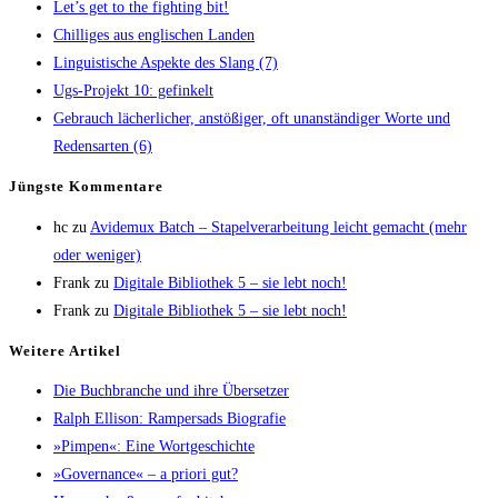
Let’s get to the fight­ing bit!
Chil­li­ges aus eng­li­schen Landen
Lin­gu­is­ti­sche Aspek­te des Slang (7)
Ugs-Pro­jekt 10: gefinkelt
Gebrauch lächer­li­cher, anstö­ßi­ger, oft unan­stän­di­ger Wor­te und
Redens­ar­ten (6)
Jüngs­te Kommentare
hc
zu
Avi­de­mux Batch – Sta­pel­ver­ar­bei­tung leicht gemacht (mehr
oder weniger)
Frank
zu
Digi­ta­le Biblio­thek 5 – sie lebt noch!
Frank
zu
Digi­ta­le Biblio­thek 5 – sie lebt noch!
Wei­te­re Artikel
Die Buch­bran­che und ihre Übersetzer
Ralph Elli­son: Ram­pers­ads Biografie
»Pim­pen«: Eine Wortgeschichte
»Gover­nan­ce« – a prio­ri gut?