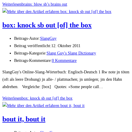
Weiterlesen
brains: blow sb’s brains out
box: knock sb out [of] the box
Beitrags-Autor:
SlangGuy
Beitrag veröffentlicht:
12. Oktober 2011
Beitrags-Kategorie:
Slang Guy's Slang Dictionary
Beitrags-Kommentare:
0 Kommentare
SlangGuy's Online-Slang-Wörterbuch: Englisch-Deutsch 1 Rw note jn töten
(oft als leere Drohung) jn alle- / plattmachen; jn umlegen; jm den Hahn
abdrehen. Vergleiche: [box] Quotes: »Some people call…
Weiterlesen
box: knock sb out [of] the box
bout it, bout it