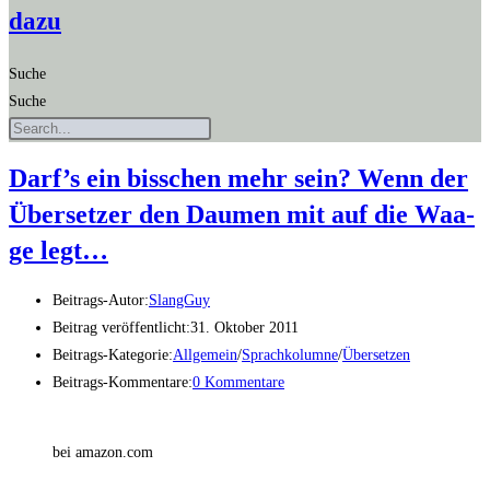
dazu
Suche
Suche
Darf’s ein biss­chen mehr sein? Wenn der
Über­set­zer den Dau­men mit auf die Waa­
ge legt…
Beitrags-Autor:
SlangGuy
Beitrag veröffentlicht:
31. Oktober 2011
Beitrags-Kategorie:
Allgemein
/
Sprachkolumne
/
Übersetzen
Beitrags-Kommentare:
0 Kommentare
bei amazon.com