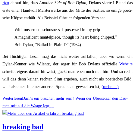
ri­ca
dar­auf hin, dass
Ano­ther Side of Bob Dylan
, Dylans vier­te LP und das
ers­te einer Hand­voll Meis­ter­wer­ke aus der Mit­te der Six­ties, so eini­ge poe­ti­
sche Klöp­se ent­hält. Als Bei­spiel führt er fol­gen­den Vers an:
With unseen con­scious­ness, I pos­s­es­sed in my grip
A magni­fi­cent man­tel­pie­ce, though its heart being chipped.”
Bob Dylan, “Bal­lad in Plain D” (1964)
Bei flüch­ti­gen Lesen mag das nicht wei­ter auf­fal­len, aber wo wenn ein
Dylan-Ken­ner wie Wil­entz, der sogar für Bob Dylans offi­zi­el­le
Web­site
schreibt eigens dar­auf hin­weist, guckt man eben noch mal hin. Und so recht
will das denn kei­nen rech­ten Sinn erge­ben, auch nicht als poe­ti­sches Bild.
Und als einer, in einer ande­ren Spra­che auf­ge­wach­sen ist,
(mehr …)
Weiterlesen
Darf’s ein biss­chen mehr sein? Wenn der Über­set­zer den Dau­
men mit auf die Waa­ge legt…
brea­king bad