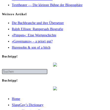
Texttheater — Die kleinste Bühne der Blogosphäre
Wei­te­re Artikel
Die Buch­bran­che und ihre Übersetzer
Ralph Elli­son: Ram­pers­ads Biografie
»Pim­pen«: Eine Wortgeschichte
»Gover­nan­ce« – a prio­ri gut?
Huren­sohn & son of a bitch
Buch­tipp!
Buch­tipp!
Home
SlangGuy’s Dic­tion­a­ry