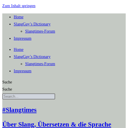
Zum Inhalt springen
Home
SlangGuy’s Dic­tion­a­ry
Slang­times-Forum
Impres­sum
Home
SlangGuy’s Dic­tion­a­ry
Slang­times-Forum
Impres­sum
Suche
Suche
#Slangtimes
Über Slang, Übersetzen & die Sprache